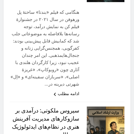
هنگامی که فیلم «بندتا» ساختهٔ پل
ورهوفن در سال ۲۰۲۱ در جشنوارهٔ
فیلم کن به نمایش درآمد، توجه
رسانه‌ها بلافاصله به موضوعاتی جلب
شد که کمابیش قابل پیش‌بینی بودند:
کفرگویی، همجنس‌گرایی زنانه و
جنجال‌هایمذهبی. این امر چندان
عجیب نبود، زیرا کارگردان هلندی با
آثاری چون «روبوکاپ»، «غریزهٔ
اصلی»، «سربازان سفینه‌ای» و «اِل»
شهرتی دیرینه در…
ادامه مطلب
سيروس ملکوتى: درآمدی بر
سازوکارهای مدیریت آفرینش
هنری در نظام‌های ایدئولوژیک