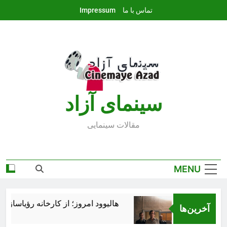
Ski
تماس با ما
Impressum
t
conten
سينماى آزاد
مقالات سينمايى
MENU
هالیوود امروز؛ از کارخانه رؤیاسازی تا
آخرین‌ها