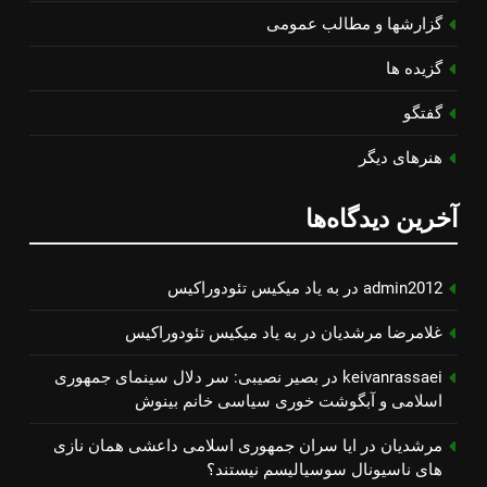
گزارشها و مطالب عمومی
گزیده ها
گفتگو
هنرهای دیگر
آخرین دیدگاه‌ها
admin2012
در
به یاد میكیس تئودوراكیس
غلامرضا مرشدیان
در
به یاد میكیس تئودوراكیس
keivanrassaei
در
بصیر نصیبی: سر دلال سینمای جمهوری
اسلامی و آبگوشت خوری سیاسی خانم بینوش
مرشدیان
در
ایا سران جمهوری اسلامی داعشی همان نازی
های ناسیونال سوسیالیسم نیستند؟