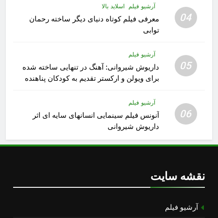
آرشیو فیلم
اسلاید بالا
04
معرفی فیلم کوتاه دنیای دیگر ساخته رحمان
توابی
آرشیو فیلم
05
داریوش شیروانی: آهنگ در تنهایی ساخته شده
برای ویولن و ارکستر تقدیم به کودکان پناهنده
آرشیو فیلم
06
آنونس فیلم سینمایی انسانهای سایه ای اثر
داریوش شیروانی
نقشه سایت
آرشیو فیلم