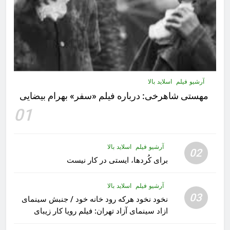
آرشیو فیلم
اسلاید بالا
مهستى شاهرخى:‌ درباره فيلم «سفر» بهرام بیضایی
01
آرشیو فیلم
اسلاید بالا
02
برای کُردها، ایستی در کار نیست
آرشیو فیلم
اسلاید بالا
03
نخود نخود هرکه رود خانه خود / جنبش سینمای
ازاد سینمای آزاد تهران: فیلم رویا کار زیبای
رشید داوری