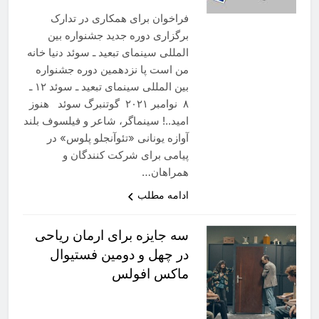
فراخوان برای همکاری در تدارک
برگزاری دوره جدید جشنواره بین
المللی سینمای تبعید ـ سوئد دنیا خانه
من است پا نزدهمین دوره جشنواره
بین المللی سینمای تبعید ـ سوئد ۱۲ ـ
۸ نوامبر ۲۰۲۱ گوتنبرگ سوئد هنوز
امید..! سینماگر، شاعر و فیلسوف بلند
آوازه یونانی «تئوآنجلو پلوس» در
پیامی برای شرکت کنندگان و
همراهان…
ادامه مطلب
سه جایزه برای ارمان ریاحی
در چهل و دومین فستیوال
ماکس افولس