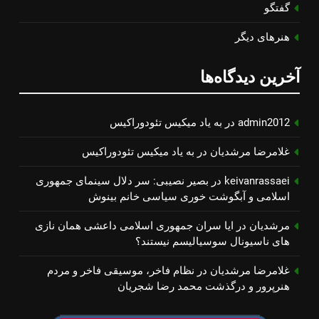
گفتگو
هنرهای دیگر
آخرین دیدگاه‌ها
admin2012
در
به یاد میكیس تئودوراكیس
غلامرضا مرشدیان
در
به یاد میكیس تئودوراكیس
keivanrassaei
در
بصیر نصیبی: سر دلال سینمای جمهوری
اسلامی و آبگوشت خوری سیاسی خانم بینوش
مرشدیان
در
ایا سران جمهوری اسلامی داعشی همان نازی
های ناسیونال سوسیالیسم نیستند؟
غلامرضا مرشدیان
در
نظام فاخر، موسیقی فاخر و مردم
هنرپرور و درگذشت محمد رضا شجریان