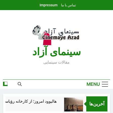
Ski
تماس با ما
Impressum
t
conten
سينماى آزاد
مقالات سينمايى
MENU
هالیوود امروز؛ از کارخانه رؤیاسازی تا
آخرین‌ها