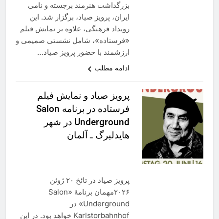
بزرگداشت هنرمند برجسته و نامى
ایران، پرویز صیاد، برگزار شد. این
رویداد فرهنگی، علاوه بر نمایش فیلم
«فرستاده»، شامل نشستی صمیمی و
ارزشمند با حضور پرویز صیاد…
ادامه مطلب
پرويز صياد و نمايش فيلم
فرستاده در برنامه Salon
Underground در شهر
هايدلبرگ ـ آلمان
پرویز صیاد در تائخ ۲۰ ژوئن
۲۰۲۶مهمان برنامهٔ «Salon
Underground» در
Karlstorbahnhof خواهد بود. در این