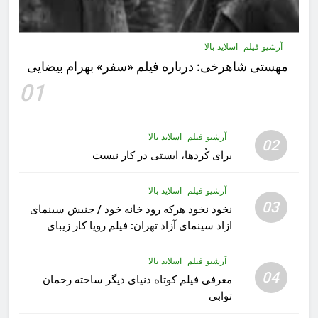
آرشیو فیلم
اسلاید بالا
مهستى شاهرخى:‌ درباره فيلم «سفر» بهرام بیضایی
01
آرشیو فیلم
اسلاید بالا
02
برای کُردها، ایستی در کار نیست
آرشیو فیلم
اسلاید بالا
03
نخود نخود هرکه رود خانه خود / جنبش سینمای
ازاد سینمای آزاد تهران: فیلم رویا کار زیبای
رشید داوری
آرشیو فیلم
اسلاید بالا
04
معرفی فیلم کوتاه دنیای دیگر ساخته رحمان
توابی