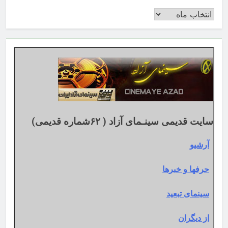
بایگانی
بر
اساس
تقویم
میلادی
سایت قدیمی سینـمای آزاد ( ۶۲شماره قدیمی)
آرشیو
حرفها و خبرها
سینمای تبعید
از دیگران