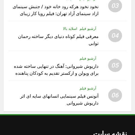
03
نخود نخود هرکه رود خانه خود / جنبش سینمای
ازاد سینمای آزاد تهران: فیلم رویا کار زیبای
رشید داوری
آرشیو فیلم
اسلاید بالا
04
معرفی فیلم کوتاه دنیای دیگر ساخته رحمان
توابی
آرشیو فیلم
05
داریوش شیروانی: آهنگ در تنهایی ساخته شده
برای ویولن و ارکستر تقدیم به کودکان پناهنده
آرشیو فیلم
06
آنونس فیلم سینمایی انسانهای سایه ای اثر
داریوش شیروانی
نقشه سایت