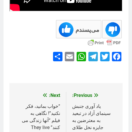
می‌پسندم
Share
WhatsApp
Email
Telegram
Facebook
Twitter
Next:
Previous:
راهبری
نوشته
یاد آوری جنبش
“خواب بمانید، فکر
سینمای آزاد در تبعید
نکنید”! نگاهی به
به معترضین به
فیلم “آنها زندگی می
جایزه نخل طلای
کنند” They live