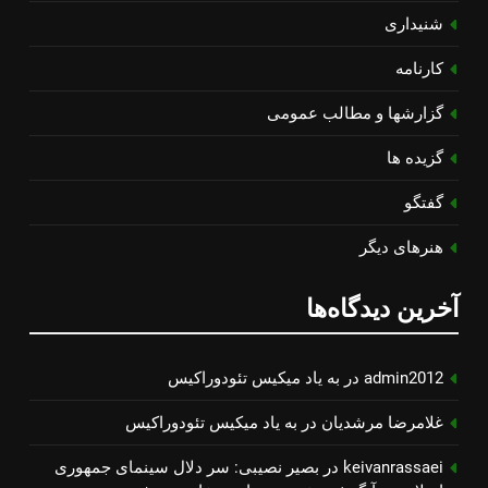
شنیداری
کارنامه
گزارشها و مطالب عمومی
گزیده ها
گفتگو
هنرهای دیگر
آخرین دیدگاه‌ها
admin2012
در
به یاد میكیس تئودوراكیس
غلامرضا مرشدیان
در
به یاد میكیس تئودوراكیس
keivanrassaei
در
بصیر نصیبی: سر دلال سینمای جمهوری