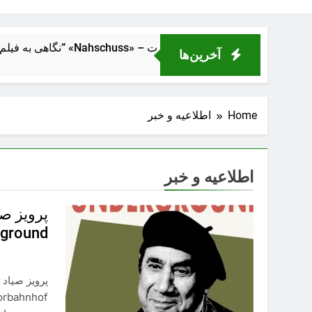
اصلهٔ نزدیک” «Nahschuss» – تراژدی انسانی در دل ماشین قدرت
آخرین‌ها
Home
اطلاعیه و خبر
اطلاعیه و خبر
Underground در شهر 