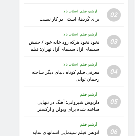
آرشیو فیلم
اسلاید بالا
02
برای کُردها، ایستی در کار نیست
آرشیو فیلم
اسلاید بالا
03
نخود نخود هرکه رود خانه خود / جنبش
سینمای ازاد سینمای آزاد تهران: فیلم
رویا کار زیبای رشید داوری
آرشیو فیلم
اسلاید بالا
04
معرفی فیلم کوتاه دنیای دیگر ساخته
رحمان توابی
آرشیو فیلم
05
داریوش شیروانی: آهنگ در تنهایی
ساخته شده برای ویولن و ارکستر
تقدیم به کودکان پناهنده
آرشیو فیلم
06
آنونس فیلم سینمایی انسانهای سایه