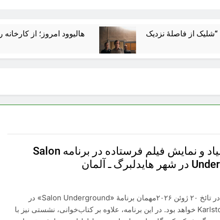
هالیوود امروز؛ از کارخانه رؤیاسازی تا
پرويز صياد و نمايش فيلم فرستاده در برنامه Salon
هايدلبرگ ـ آلمان
پرویز صیاد در تائخ ۲۰ ژوئن ۲۰۲۶مهمان برنامهٔ «Salon Underground» در
Karlstorbahnhof خواهد بود. در این برنامه، علاوه بر کتاب‌خوانی، نشستی نیز با