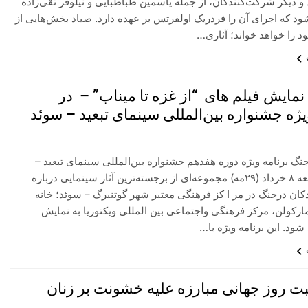
 دیگر شرکت‌کنندگان، از جمله یاسمین طباطبایی و نیلوفر تقی‌زاده
ود که اجرای آن را فردریک اولفرتس بر عهده دارد. صیاد بخش‌هایی از
د را خواهد خواند؛ آثاری…
نمایش فیلم های “از غزه تا میناب” – در
یژه جشنواره بین‌المللی سینمای تبعید – سوئد
نگ برنامه ویژه دوره هفدهم جشنواره بین‌المللی سینمای تبعید –
سوئد از جمعه ۸ خرداد (۲۹مه) مجموعه‌ای از برجسته‌ترین آثار سینمایی درباره
ان درجنگ در مر ا کز فرهنگی معتبر شهر گوتنبرگ – سوئد؛ خانه
رکولن، مرکز فرهنگی واجتماعی بین المللی ویکتوریا به نمایش
ود. این برنامه ویژه با…
بت روز جهانی مبارزه علیه خشونت بر زنان