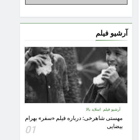
آرشیو فیلم
آرشیو فیلم
اسلاید بالا
مهستى شاهرخى:‌ درباره فيلم «سفر» بهرام
بیضایی
01