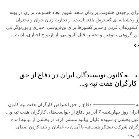
رای برچيدن خشونت بر زنان متحد شويم ابعاد خشونت بر زن در پهنه
ز وحشیانه ای گسترش یافته است. از تجارت زنان جوان و دختران
کشورهای غربی و سایر کشورها برای تن‌فروشی اجباری و پورنوگرافی
جاوز گروهی ، توهین و تحقیر، قتل ناموسی، از ازدواج اجباری، اذیت…
نــیــــه کانون نویسندگان ایران در دفاع از حق
کارگران هفت تپه و…
ــیــــه ————————— دفاع از حق اعتراض کارگران هفت تپه کانون
نویسندگان ایران روز چهارشنبه 7 آذر در دفاع از خواست‌های کارگران هفت تپه و…
یل بخشی و سپیده قلیان بیانیه منتشر کرد. در بخشی از بیانیه آمده
ران شرکت نیشکر هفت‌تپه با آمدن به خیابان و بلند کردن صدای
 از…