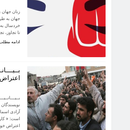
زنان جهان ب
جهان به طر
خردسال به 
تا تجاوز، ت
ادامه مطلب
بــیــــا
اعتراض 
بــیــــان
آزادی اسماع
است: « کارگ
اعتراض خود