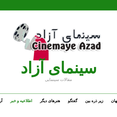
سينماى آزاد
مقالات سينمايى
ان
زیر ذره بین
گفتگو
هنرهای دیگر
اطلاعیه و خبر
آر