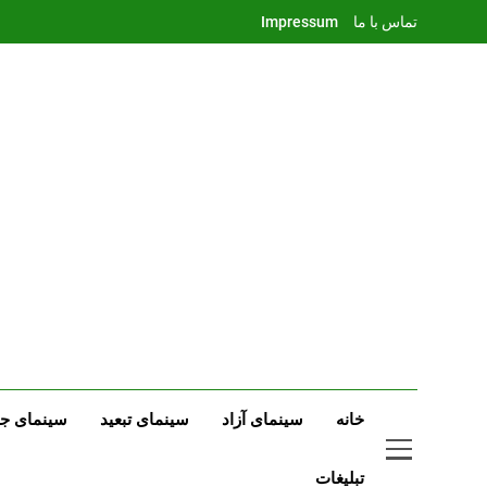
Ski
تماس با ما
Impressum
t
conten
خانه
سینمای آزاد
سینمای تبعید
سینمای جه
تبلیغات