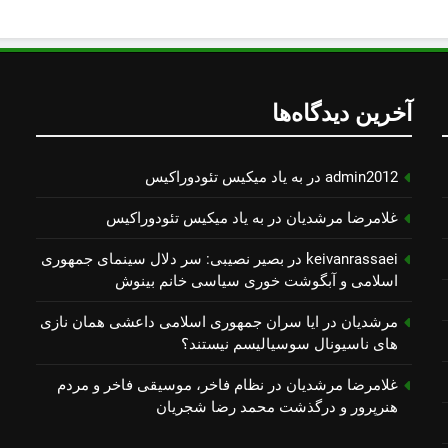
آخرین دیدگاه‌ها
admin2012
در
به یاد میكیس تئودوراكیس
غلامرضا مرشدیان
در
به یاد میكیس تئودوراكیس
keivanrassaei
در
بصیر نصیبی: سر دلال سینمای جمهوری
اسلامی و آبگوشت خوری سیاسی خانم بینوش
مرشدیان
در
ایا سران جمهوری اسلامی داعشی همان نازی
های ناسیونال سوسیالیسم نیستند؟
غلامرضا مرشدیان
در
نظام فاخر، موسیقی فاخر و مردم
هنرپرور و درگذشت محمد رضا شجریان