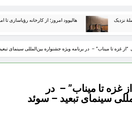
هالیوود امروز؛ از کارخانه رؤیاسازی تا امپراتوری رسانه
“از غزه تا میناب” – در برنامه ویژه جشنواره بین‌المللی سینمای تبعی
ز غزه تا میناب” – در
مللی سینمای تبعید – سوئد