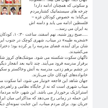
و سکوتی که همچنان ادامه دارد!
چرخه های سیستماتیک کشتارمردم
بی‌گناه؛ به خصوص کودکان غزه –
فلسطین ادامه می یابد و دامنه اش
به ایران می رسد…
…..صبح روز شنبه، نهم اسفند، ساعت ۱۰:۳۰، کودکان هفت تا سیزده‌ساله در کلاس‌های دبستان
«شجریه طیبه» در میناب، شهری کوچک در جنوب ایران،
شان برای آینده، فضای مدرسه را پر کرده بود؛ دخترا
می‌کشیدند.
ناگهان سکوت شکسته می شود. موشک‌های کروز شلیک‌ 
برفراز مدرسه فرود می‌آیند. چند ثانیه بعد انفجار دی
خانواده‌های کودکان جان می‌بازند.
جهان شاهد این فاجعه خونبار می شود، اما سکوت می 
میناب شهری است که نه از جایگاه نظامی و راهبردی 
استراتژیک برخوردار می باشد. این شهر، خانه مردمان
این حمله در زمانی رخ می‌دهد که مذاکراتی میان ایرا
جریان بود. برای مردم میناب، این جنایت نمونه‌ای دی