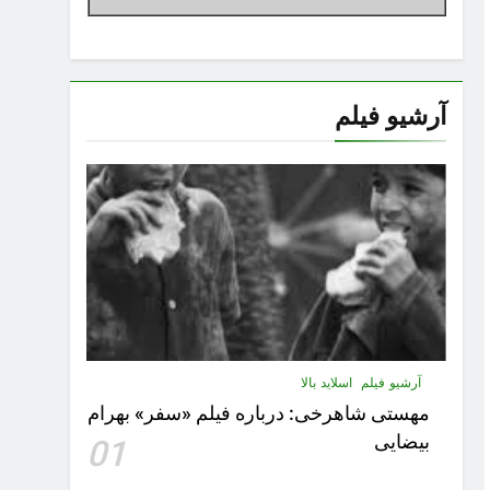
آرشیو فیلم
آرشیو فیلم
اسلاید بالا
مهستى شاهرخى:‌ درباره فيلم «سفر» بهرام
بیضایی
01