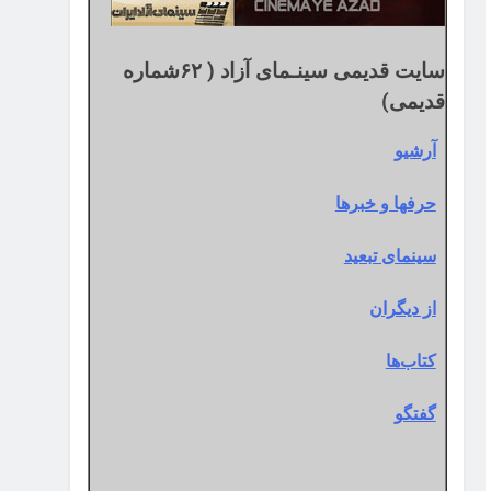
سایت قدیمی سینـمای آزاد ( ۶۲شماره
قدیمی)
آرشیو
حرفها و خبرها
سینمای تبعید
از دیگران
کتاب‌ها
گفتگو