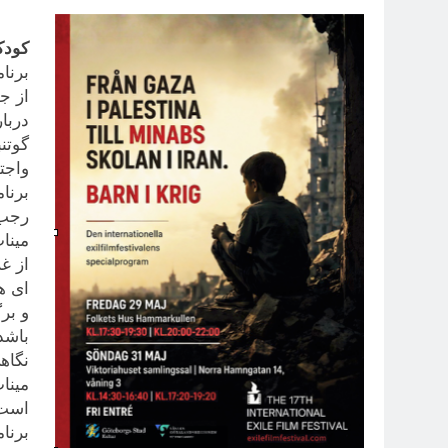
کودک
برنا
دربا
گوتن
واجت
برنا
رجب 
مینا
از غ
باشد
نگاه
مینا
است
برنام