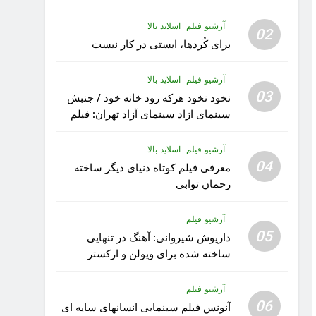
آرشیو فیلم
اسلاید بالا
02
برای کُردها، ایستی در کار نیست
آرشیو فیلم
اسلاید بالا
03
نخود نخود هرکه رود خانه خود / جنبش
سینمای ازاد سینمای آزاد تهران: فیلم
رویا کار زیبای رشید داوری
آرشیو فیلم
اسلاید بالا
04
معرفی فیلم کوتاه دنیای دیگر ساخته
رحمان توابی
آرشیو فیلم
05
داریوش شیروانی: آهنگ در تنهایی
ساخته شده برای ویولن و ارکستر
تقدیم به کودکان پناهنده
آرشیو فیلم
06
آنونس فیلم سینمایی انسانهای سایه ای