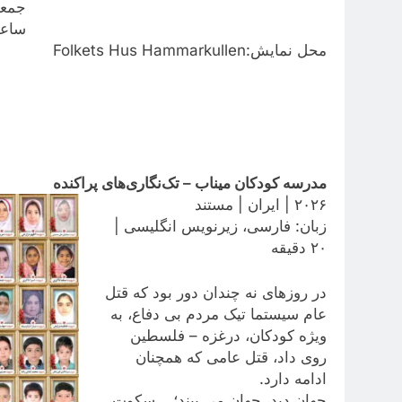
جمعه ۸ خرداد 
ساعت: ۷:۳۰
محل نمایش:Folkets Hus Hammarkullen
مدرسه کودکان میناب – تک‌نگاری‌های پراکنده
۲۰۲۶ | ایران | مستند
زبان: فارسی، زیرنویس انگلیسی |
۲۰ دقیقه
در روزهای نه چندان دور بود که قتل
عام سیستما تیک مردم بی‌ دفاع، به
ویژه کودکان، درغزه – فلسطین
روی داد، قتل عامی که همچنان
ادامه دارد.
جهان دید، جهان می بیند؛ …سکوت،