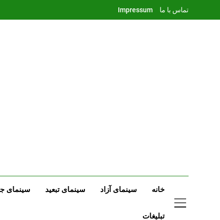
Ski
تماس با ما
Impressum
t
conten
خانه
سینمای آزاد
سینمای تبعید
سینمای جه
تبلیغات