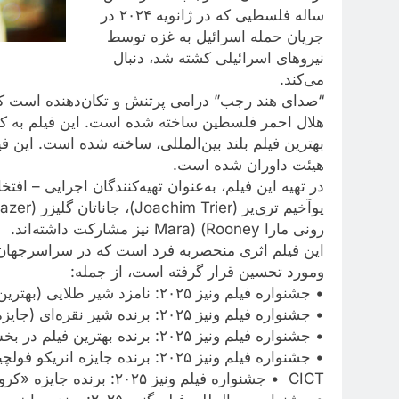
ساله فلسطیی که در ژانویه ۲۰۲۴ در
جریان حمله اسرائیل به غزه توسط
نیروهای اسرائیلی کشته شد، دنبال
می‌کند.
“صدای هند رجب” درامی پرتنش و تکان‌دهنده است ک
بهترین فیلم بلند بین‌المللی، ساخته شده است. این ف
هیئت داوران شده است.
یوآخیم تری‌یر (Joachim Trier)، جاناتان گلیزر (Jonathan Glazer) و
رونی مارا Mara) (Rooney نیز مشارکت داشته‌اند.
این فیلم اثری منحصربه‌ فرد است که در سراسرجهان،
ومورد تحسین قرار گرفته است، از جمله:
• جشنواره فیلم ونیز ۲۰۲۵: نامزد شیر طلایی (بهترین فیلم)
• جشنواره فیلم ونیز ۲۰۲۵: برنده شیر نقره‌ای (جایزه بزرگ هیئت داوران)
• جشنواره فیلم ونیز ۲۰۲۵: برنده بهترین فیلم در بخش مسابقه
• جشنواره فیلم ونیز ۲۰۲۵: برنده جایزه انریکو فولچینونی یونسکو–
CICT • جشنواره فیلم ونیز ۲۰۲۵: برنده جایزه «کروچه روسا ایتالیانا»