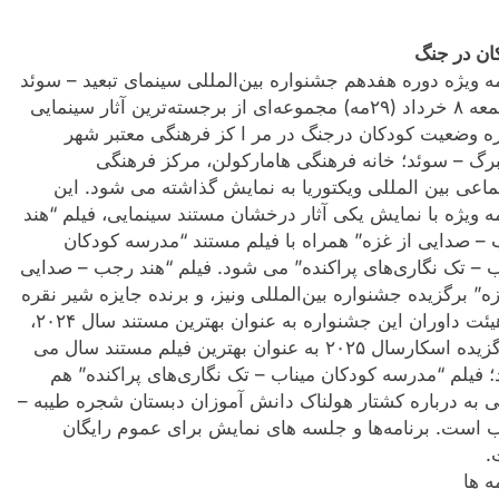
ان در جنگ
مه ویژه دوره هفدهم جشنواره بین‌المللی سینمای تبعید – سوئد
از جمعه ۸ خرداد (۲۹مه) مجموعه‌ای از برجسته‌ترین آثار سینمایی
ره وضعیت کودکان درجنگ در مر ا کز فرهنگی معتبر شهر
برگ – سوئد؛ خانه فرهنگی هامارکولن، مرکز فرهنگی
ماعی بین المللی ویکتوریا به نمایش گذاشته می شود. این
مه ویژه با نمایش یکی آثار درخشان مستند سینمایی، فیلم “هند
– صدایی از غزه” همراه با فیلم مستند “مدرسه کودکان
ب – تک‌ نگاری‌های پراکنده” می شود. فیلم “هند رجب – صدایی
زه” برگزیده جشنواره بین‌المللی ونیز، و برنده جایزه شیر نقره
ای هیئت داوران این جشنواره به عنوان بهترین مستند سال ۲۰۲۴،
و برگزیده اسکارسال ۲۰۲۵ به عنوان بهترین فیلم مستند سال می
؛ فیلم “مدرسه کودکان میناب – تک‌ نگاری‌های پراکنده” هم
ی به درباره کشتار هولناک دانش آموزان دبستان شجره طیبه –
ب است. برنامه‌ها و جلسه های نمایش برای عموم رایگان
.
ه ها