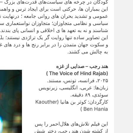
کودکان در چرخه های سیاست‌های قدرت‌های بزرگ – م
این بمباران ها، حرکتی است برای ایجاد ترس و واهمه 
عمومی و تشدید بحران های روانی جامعه ؛ درنهایت نا
سیاسی و نظامی متجاوزان؛ متجاوزان نواستعماری سرما
شناسند و نه به تعهد ها ی اخلاقی و انسانی پای بندند.
این تصاویر ساده تنها روایت گر یک تراژدی نیستند؛ ب
و سکوت جهان متمدن را در برابر رنج ها و درد های غ
به چالش می کشند.
هند رجب – صدایی از غزه
(The Voice of Hind Rajab )
۲۰۲۵، فرانسه، تونس، مستند.
زبان‌ها: عربی، انگلیسی، زیرنویس
سوئدی، ۸۹ دقیقه.
کارگردان: کوثر بن هانیا (Kaouther
Ben Hania )
این فیلم تلاش‌های هلال‌احمر را پس
از کشته شدن هند رجب، دختر شش