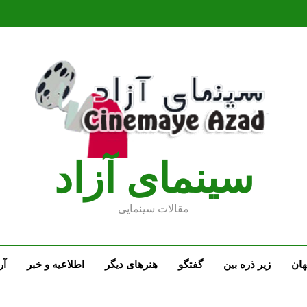
سينماى آزاد
مقالات سينمايى
ان
زیر ذره بین
گفتگو
هنرهای دیگر
اطلاعیه و خبر
آر