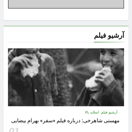
آرشیو فیلم
آرشیو فیلم
اسلاید بالا
مهستى شاهرخى:‌ درباره فيلم «سفر» بهرام بیضایی
01