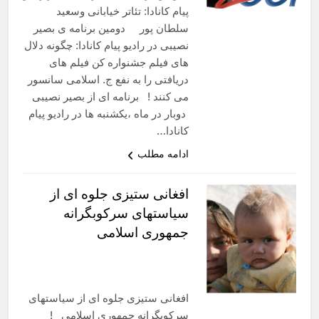
پیام کانادا: تئاتر خیابانی وسعید
سلطان پور دومین برنامه ی بصیر
نصیبی در رادیو پیام کانادا: چگونه دلال
های فیلم جشنواره کن فیلم های
دریافتی را به نفع ج. اسلامی سانسور
می کنند ! برنامه ای از بصیر نصیبی
دوبار در ماه ،یکشنبه ها در رادیو پیام
کانادا…
ادامه مطلب
افغانی ستيزی جلوه ای از
سياستهای سرکوبگرانه
جمهوری اسلامی
افغانی ستيزی جلوه ای از سياستهای
سرکوبگرانه جمهوری اسلامی !