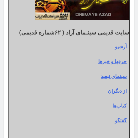
سایت قدیمی سینـمای آزاد ( ۶۲شماره قدیمی)
آرشیو
حرفها و خبرها
سینمای تبعید
از دیگران
کتاب‌ها
گفتگو