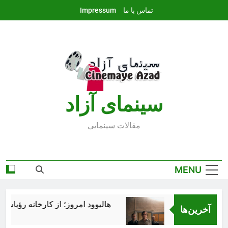
Ski
تماس با ما
Impressum
t
conten
سينماى آزاد
مقالات سينمايى
MENU
هالیوود امروز؛ از کارخانه رؤیاسازی 
آخرین‌ها