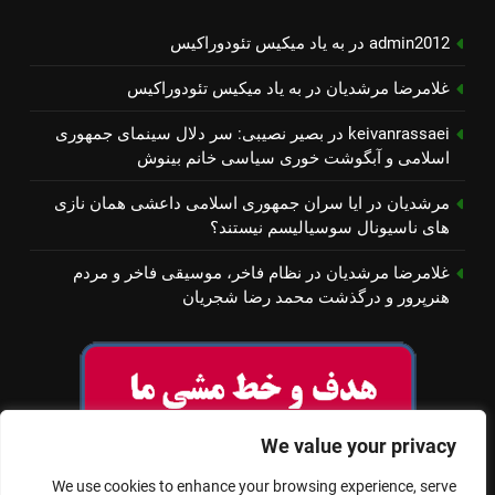
admin2012
در
به یاد میكیس تئودوراكیس
غلامرضا مرشدیان
در
به یاد میكیس تئودوراكیس
keivanrassaei
در
بصیر نصیبی: سر دلال سینمای جمهوری
اسلامی و آبگوشت خوری سیاسی خانم بینوش
مرشدیان
در
ایا سران جمهوری اسلامی داعشی همان نازی
های ناسیونال سوسیالیسم نیستند؟
غلامرضا مرشدیان
در
نظام فاخر، موسیقی فاخر و مردم
هنرپرور و درگذشت محمد رضا شجریان
We value your privacy
We use cookies to enhance your browsing experience, serve