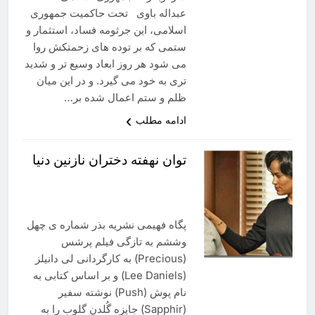
عبداله باوی تحت حاکمیت جمهوری
اسلامی، این جرثومه فساد، استثمار و
ستمی که بر توده های زحمتکش روا
می شود هر روز ابعاد وسيع تر و شديد
تری به خود می گيرد. و در اين ميان
ظلم و ستم اعمال شده بر…
ادامه مطلب
توان نهفته دختران نازنين دنيا
پگاه فهيمی نشریه بذر شماره ی چهل
وششم به تازگی فيلم پرشس
(Precious) به کارگردانی لی دانيلز
(Lee Daniels) و بر اساس کتابی به
نام پوش (Push) نوشته سفير
(Sapphir) جايزه گُلدن گلوب را به