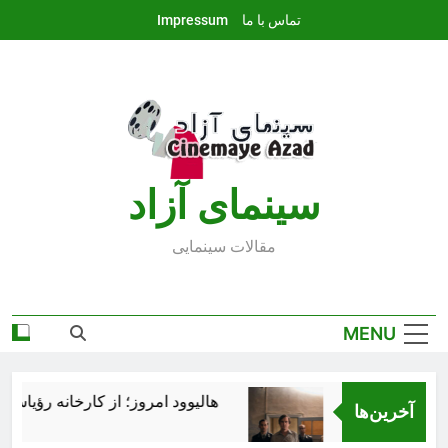
Ski
تماس با ما
Impressum
t
conten
سينماى آزاد
مقالات سينمايى
MENU
هالیوود امروز؛ از کارخانه رؤیاسازی 
آخرین‌ها