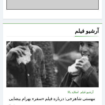
آرشیو فیلم
آرشیو فیلم
اسلاید بالا
مهستى شاهرخى:‌ درباره فيلم «سفر» بهرام بیضایی