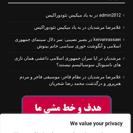
admin2012
در
به یاد میكیس تئودوراكیس
غلامرضا مرشدیان
در
به یاد میكیس تئودوراكیس
keivanrassaei
در
بصیر نصیبی: سر دلال سینمای جمهوری
اسلامی و آبگوشت خوری سیاسی خانم بینوش
مرشدیان
در
ایا سران جمهوری اسلامی داعشی همان نازی
های ناسیونال سوسیالیسم نیستند؟
غلامرضا مرشدیان
در
نظام فاخر، موسیقی فاخر و مردم
هنرپرور و درگذشت محمد رضا شجریان
We value your privacy