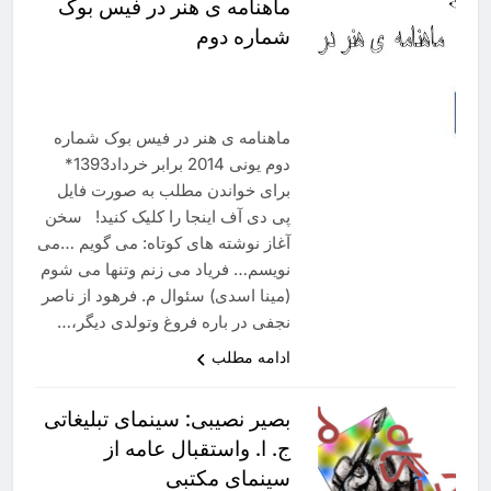
ماهنامه ی هنر در فیس بوک
شماره دوم
ماهنامه ی هنر در فیس بوک شماره
دوم یونی 2014 برابر خرداد1393*
برای خواندن مطلب به صورت فایل
پی‌ دی آف‌‌ اینجا را کلیک کنید! سخن
آغاز نوشته های کوتاه: می گویم …می
نویسم… فریاد می زنم وتنها می شوم
(مینا اسدی) سئوال م. فرهود از ناصر
نجفی در باره فروغ وتولدی دیگر،…
ادامه مطلب
بصیر نصیبی: سینمای تبلیغاتی
ج. ا. واستقبال عامه از
سینمای مکتبی