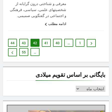
معرفی و شناختی درون گرايانه از
شخصيتهای علمی، سياسی، فرهنگی
و اجتماعی در گفتگويی صميمی.
ادامه مطلب
44
43
42
41
40
…
1
55
…
بایگانی بر اساس تقویم میلادی
بایگانی
بر
اساس
تقویم