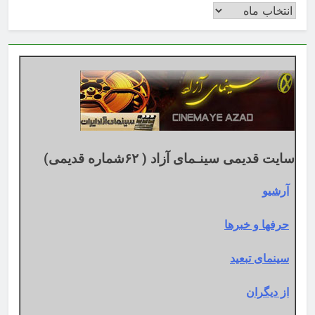
بایگانی
بر
اساس
تقویم
میلادی
سایت قدیمی سینـمای آزاد ( ۶۲شماره قدیمی)
آرشیو
حرفها و خبرها
سینمای تبعید
از دیگران