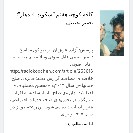
کافه‌ کوچه هفتم “سکوت قندهار”:
بصیر نصیبی
پرسش: آزاده عزیزیان- رادیو کوچه پاسخ
:بصیر نصیبی فایل صوتی وخلاصه ی مصاحبه
فایل صوتی
http://radiokoocheh.com/article/253616
خلاصه ی مصاحبه گزارش هفته: جایزه‌ی صلح
«مانها»ی سال ٢٠١۴به «محسن مخملباف»
اهدا شد. جایزه‌ی صلح مانها، سالانه به افراد
تاثیرگذار در بخش‌های صلح، خدمات اجتماعی،
هنر و ادبیات داده می‌شود. این رشته جوایز در
سال ١٩٩٧ و برای…
ادامه مطلب