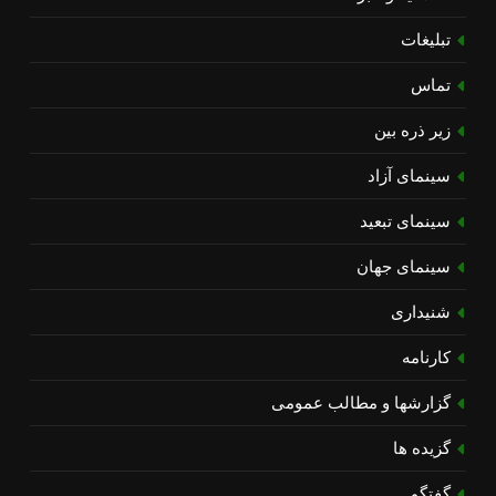
تبلیغات
تماس
زیر ذره بین
سینمای آزاد
سینمای تبعید
سینمای جهان
شنیداری
کارنامه
گزارشها و مطالب عمومی
گزیده ها
گفتگو