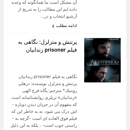
آن مشکل است ما همانگونه که وعده
داده ایم این مطالب را به تدریج از
آرشیو انتخاب و در…
ادامه مطلب
پرتنش و متزلزل: نگاهی به
فیلم prisoner زندانیان
نگاهی به فیلم prisoner زندانیان
پرتنش و متزلزل نویسنده: درهلی
روبنیک* مترجم: پگاه فرج ­الهی
«زندانیان» تریلری روانشناسانه است
که مفهوم آن در جریان دیدنِ دوباره ­
اش درک می­ شود. نه به خاطر این ­که
فیلم فوق­ العاده­ ای است -گرچه به ­
راستی خوب است- ، بلکه به این دلیل