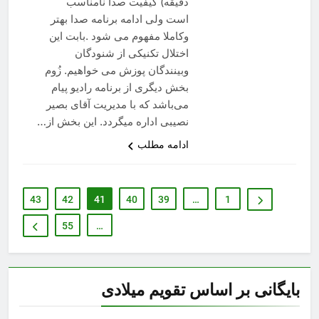
دقیقه) کیفیت صدا نامناسب
است ولی ادامه برنامه صدا بهتر
وکاملا مفهوم می شود .بابت این
اختلال تکنیکی از شنودگان
وبینندگان پوزش می خواهیم. زُوم
بخش دیگری از برنامه رادیو پیام
می‌باشد که با مدیریت آقای بصیر
نصیبی اداره میگردد. این بخش از…
ادامه مطلب
43
42
41
40
39
…
1
55
…
بایگانی بر اساس تقویم میلادی