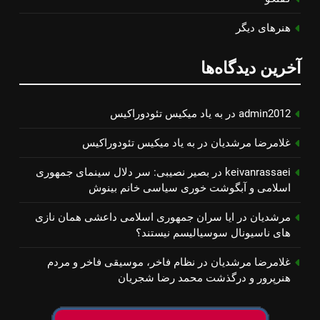
هنرهای دیگر
آخرین دیدگاه‌ها
admin2012
در
به یاد میكیس تئودوراكیس
غلامرضا مرشدیان
در
به یاد میكیس تئودوراكیس
keivanrassaei
در
بصیر نصیبی: سر دلال سینمای جمهوری
اسلامی و آبگوشت خوری سیاسی خانم بینوش
مرشدیان
در
ایا سران جمهوری اسلامی داعشی همان نازی
های ناسیونال سوسیالیسم نیستند؟
غلامرضا مرشدیان
در
نظام فاخر، موسیقی فاخر و مردم
هنرپرور و درگذشت محمد رضا شجریان