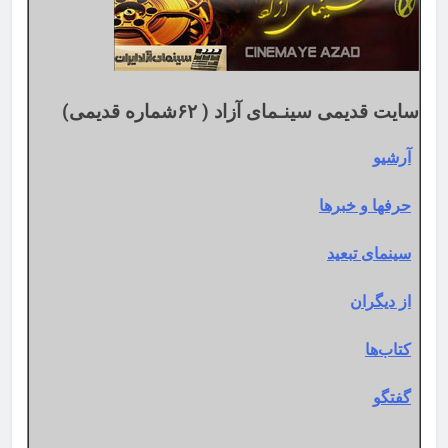
سایت قدیمی سینـمای آزاد ( ۶۲شماره قدیمی)
آرشیو
حرفها و خبرها
سینمای تبعید
از دیگران
کتاب‌ها
گفتگو