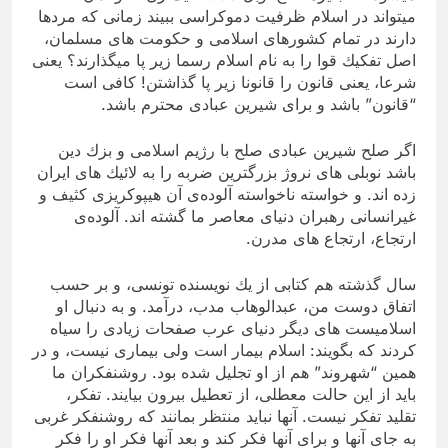
میتواند در اسلام ظرفیت دموكراسی ببیند زمانی كه مردها
دارند در تمام كشورهای اسلامی و حكومت های مسلمان،
اصل تفكیك قوا را به نام اسلام رسما زیر پا میگذارند؟ یعنی
شرعا، یعنی قانون را قانونا زیر پا گذاشتن! كافی است
“قانون” باشد و برای شیرین عبادی محترم باشد.
اگر صلح شیرین عبادی صلح با رژیم اسلامی و بزك دین
باشد نوبلی های نروژ بزرگترین ضربه را به لائیك های ایران
زده اند. و خواسته ناخواسته آلوده‌ی آن هیپوكریزی كثیف و
غیرانسانی رهبران دنیای معاصر ما گشته اند. آلوده‌ی
ارتجاع، ارتجاع های مدرن.
سال گذشته هم كتابی از یك نویسنده تونسی، و بر حسب
اتفاق دوست من، عبدالوهاب مدب، درآمد. و به دنبال او
اسلامیست های دیگر دنیای عرب صفحات زیادی را سیاه
كردند كه بگویند: اسلام بیمار است ولی بیماری نیست، و در
همین “شهروند” هم از او تجلیل شده بود. روشنفكران ما
باید از این حالت معطلی، از تعطیل بیرون بیایند. تفكر،
تقلید تفكر نیست. آنها نباید منتظر بمانند كه روشنفكر غربی
به جای آنها و برای آنها فكر كند و بعد آنها فكر او را فكر