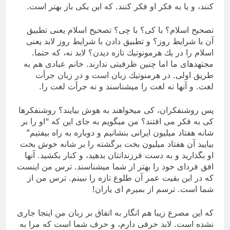
كنند، و یا به فكر او فكر كنند. كه این یكی باز بهتر است.
تصحیح اسلام؟ با كی؟ با چی؟ تصحیح اسلام یعنی تطبیق
آن با شرایط روز؟ و تطبیق دادن با شرایط روز لابد یعنی
اسلام را در یك هرمونوتیك تازه دیدن؟ لابد نه، كه حتما.
مجتهدهای ما اما چنین ظرفیتی ندارند. خانم عبادی هم به
طریق اولی. در هرمنوتیك زبان است و در زبان جرأت
لغت. و آنها نه لغت را میشناسند و نه جرأت لغت را.
پس روشنفكران، كی میخواهند به هوش بیایند؟ روشنفكرها
كی به فكر می افتند؟ من میگویم به جای این كه “او را بر
شانه هفتاد میلیون ایرانی بنشانیم و دوباره به راه بیفتیم”
بیایید آن هفتاد میلیون بخت برگشته را بر شانه خوش بخت
او بگذارید و به دست فرزندانتان بدهید، و كنار بكشید. آنها
افق فردای خود را بهتر از شما میشناسند. ترس من اینست
كه در این بقیت عمر آن طلوع تازه را نبینم. ترس من از
شما است. ترسم از بمیرم ای یاران!
كه این مصرع زیبا هم انگار به اتفاق بر زبان من اینجا جاری
نشده است. لابد حرفی دارم، و حرف شما است كه مرا به