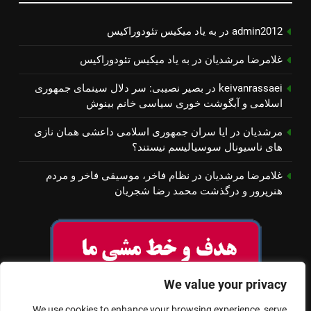
admin2012
در
به یاد میكیس تئودوراكیس
غلامرضا مرشدیان
در
به یاد میكیس تئودوراكیس
keivanrassaei
در
بصیر نصیبی: سر دلال سینمای جمهوری
اسلامی و آبگوشت خوری سیاسی خانم بینوش
مرشدیان
در
ایا سران جمهوری اسلامی داعشی همان نازی
های ناسیونال سوسیالیسم نیستند؟
غلامرضا مرشدیان
در
نظام فاخر، موسیقی فاخر و مردم
هنرپرور و درگذشت محمد رضا شجریان
We value your privacy
We use cookies to enhance your browsing experience, serve