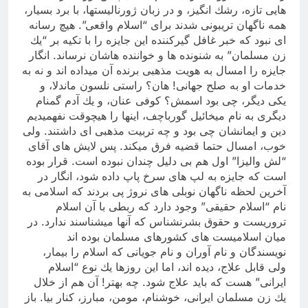
هایی تازه، رشك انگیز، و در زبان ژورنالیستها، با برد بسیار،
همه ناگهان تریبونی شدند برای “اسلام واقعی”. هیچ رسانه
ای نبود كه خبر غافل گیركننده این جایزه را با تكیه بر “یك
زن مسلمان” به شنونده ها و خواننده هاشان نرساند. انگار
جایزه را امسال به هویت مذهبی برنده آن میداده اند و نه به
خدمات او به صلح جهانی! هان؟ راستی نلسون ماندلا، و
یكی دیگر، چی بود اسمش؟ كوفی عنان، و یك آدم گمنام
دیگری به نام میخائیل گورباچف، اینها را هیچوقت نفهمیدیم
دین و ایمانشان چی بود و چه تربیت مذهبی ای داشتند. ولی
خوب، امسال حتما قضیه فرق میكند. پس لایش های آقای
“لش والیزا” اول هم بی دلیل چندان نبوده است. قرار بوده
است كه جایزه به لپ های سرخ پاپ داده شود، انگار در
آخرین لحظه ناگهان نوبلی های نروژ پی بردند كه اسلامی به
نام “اسلام حقیقی” وجود دارد كه ربطی با آن اسلام
تروریست و حقوق بشرنشناس كه آنها میشناسند ندارد. در
میان اسلامیست های كشورهای مسلمان بوده اند
نویسندگان و نام آوران و نام جویانی كه اسلام را بیمار،
ولی قابل علاج، دیده اند، اما این روزها یك نوع “اسلام
ایرانی” هست كه باید علاج شود. چه بهتر! آن هم از خلال
یك زن مسلمان ایرانی، خوشنام، مومن، مبارز، كنار بیا. باز