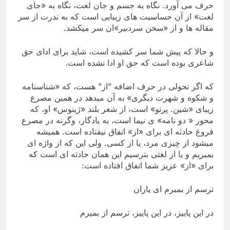
حرف می آورد. نگاه به جسم و جان لغت، نگاه به «جای
لغت» از آن حساسیت های زیبایی است كه به ندرت از سر
مقاله ها و از «سخن سردبیر»ان سر میكشد.
و حالا كه پیش شما سر كشیده است، شاید برای ادای حق
شاعری بوده است كه حق او ادا نشده است.
كه اگر تحولی در حرف اضافه “از” هست، كه «شناسنامه
و شكوه و شهرت دیگری» به آن میدهد در همین مصرع
زیبای «شین. پرتو» است، از شعر بلند «ژینوس» او، كه
محور « دو نامه» ی نیما است، به یادگار، وگرنه در مصرع
فروغ حادثه ای برای «از» اتفاق نیفتاده است. همیشه
میشود از چیزی مرد، یا از كسی. ولی این كه از واژه ای
بمیریم و یا از لغتی بترسیم این همان حادثه ای است كه
برای «از» عزیز شما اتفاق افتاده است:
ترسم از بمیرم ای یاران
در این پاییز، در این پاییز، ترسم از بمیرم