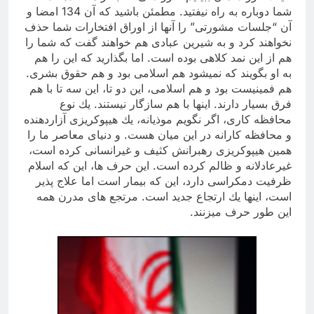
شما دوباره به راه نیفتید. مطمئن باشید كه آن 134 امضا و
آن “جلسات مشورتی” را آنها از اوراق افتخارات شما حذف
نخواهند كرد و به شیرین عبادی هم خواهند گفت كه شما را
هم از این نمد كلاهی بوده است. اما بگذارید كه این را هم
به او بگویند كه نمیشود هم اسلامی بود و هم حقوق بشری.
هم فمینیست بود و هم اسلامی، این دو تا، این سه تا با هم
فرق بسیار دارند. اینها با هم سازگار نیستند. یك نوع
محافظه كاری، اگر نگویم موذیانه، یك هیپوكریزی آزاردهنده
و محافظه كارانه در این میان هست. و دنیای معاصر ما را
همین هیپوكریزی رهبرانش كثیف و غیرانسانی كرده است،
غیرعادلانه و ظالم كرده است. این حرف ها، این كه اسلام
ظرفیت دمكراسی دارد، این كه بیمار است اما علاج پذیر
است، اینها یك ارتجاع جدید است. مرتجع های مدرن همه
این طور حرف میزنند.