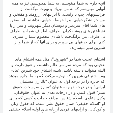
آنچه دارم به شما مینویسم، به شما نمینویسم، نیز به همه
آنهایی مینویسم كه به من تبریك و تهنیت میگفتند، از
فرانسویهای چپ یا راست، تا ایرانیهای آرزومند و مفتخر. و
من جز تشكرجوابی، و یا حوصله جوابی، نداشتم. اما سخن
های شما آقای سردبیر و دوستان دیگر شهروند، و سر از پا
نشناختن های روشنفكران اطراف، اطراف شما، و اطراف
بی طرف، مرا برانگیخت تا شادی معصوم شما را سپری
كنم. برای حرفهای بی سپرم و برای آنها كه از شما و از
شیرین سپر میسازند.
اشتیاق عجیب شما در “شهروند”، مثل همه اشتیاق های
عجیبی بود كه مردم سراسر عالم داشتند، و هنوز دارند، و
البته میتوانند داشته باشند، شبیه اشتیاق خود شیرین عبادی
بود. اشتیاقی شیرین كه توجیه میكند، كه به ما اجازه میدهد
كه جایزه را در درجه اول به عنوان “یك زن مسلمان
ایرانی” و در‌ درجه دوم به عنوان “مبارز سرسخت حقوق
بشر” قبول كنیم. و در درجات بعدی به عنوان حقوقدان،
وكیل دعاوی، اسلام شناس، مدافع حجاب و كسی كه برای
او “اسلام حقیقی” همان حقوق بشر است، كه حقوق زنان
و كودكان، و آزادیهای فردی از پایه های اولیه اسلام حقیقی