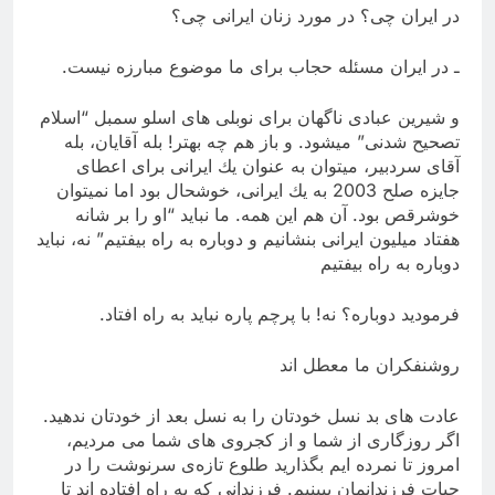
در ایران چی؟‌ در مورد زنان ایرانی چی؟
ـ در ایران مسئله حجاب برای ما موضوع مبارزه نیست.
و شیرین عبادی ناگهان برای نوبلی های اسلو سمبل “اسلام
تصحیح شدنی” میشود. و باز هم چه بهتر! بله آقایان، بله
آقای سردبیر، میتوان به عنوان یك ایرانی برای اعطای
جایزه صلح 2003 به یك ایرانی، خوشحال بود اما نمیتوان
خوشرقص بود. آن هم این همه. ما نباید “او را بر شانه
هفتاد ‌میلیون ایرانی بنشانیم و دوباره به راه بیفتیم” نه، نباید
دوباره به راه بیفتیم
فرمودید دوباره؟ نه! با پرچم پاره نباید به راه افتاد.
روشنفكران ما معطل اند
عادت های بد نسل خودتان را به نسل بعد‌ از خودتان ندهید.
اگر روزگاری از شما و از كجروی های شما می مردیم،
امروز تا نمرده ایم بگذارید طلوع تازه‌ی سرنوشت را در
حیات فرزندانمان ببینیم. فرزندانی كه به راه افتاده اند تا