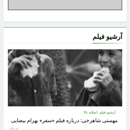
آرشیو فیلم
آرشیو فیلم
اسلاید بالا
مهستى شاهرخى:‌ درباره فيلم «سفر» بهرام بیضایی