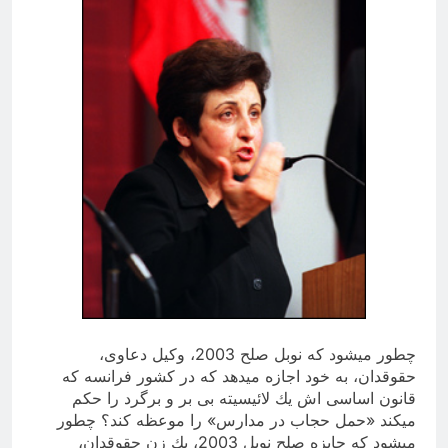
چطور میشود كه نوبل صلح 2003، وكیل دعاوی،
حقوقدان، به خود اجازه میدهد كه در كشور فرانسه كه
قانون اساسی اش یك لائیسیته بی بر و برگرد را حكم
میكند «حمل حجاب در مدارس» را موعظه كند؟ چطور
میشود كه جایزه صلح نوبل 2003، یك زن حقوقدان،