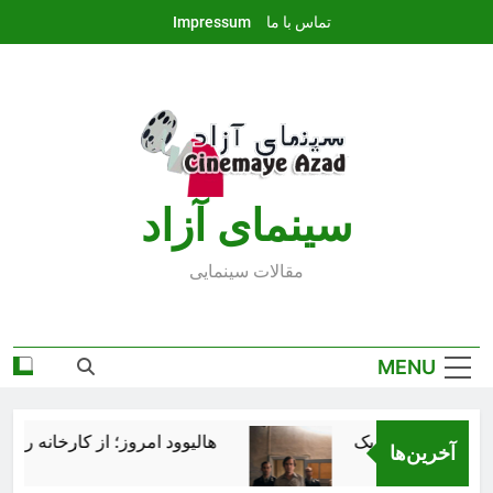
Ski
تماس با ما
Impressum
t
conten
سينماى آزاد
مقالات سينمايى
MENU
هالیوود امروز؛ از کارخانه رؤیاس
آخرین‌ها