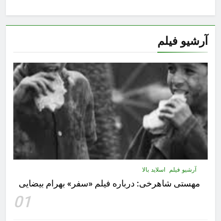
آرشیو فیلم
آرشیو فیلم
اسلاید بالا
مهستى شاهرخى:‌ درباره فيلم «سفر» بهرام بیضایی
01