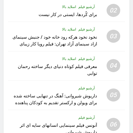
آرشیو فیلم
اسلاید بالا
02
برای کُردها، ایستی در کار نیست
آرشیو فیلم
اسلاید بالا
03
نخود نخود هرکه رود خانه خود / جنبش سینمای
ازاد سینمای آزاد تهران: فیلم رویا کار زیبای
رشید داوری
آرشیو فیلم
اسلاید بالا
04
معرفی فیلم کوتاه دنیای دیگر ساخته رحمان
توابی
آرشیو فیلم
05
داریوش شیروانی: آهنگ در تنهایی ساخته شده
برای ویولن و ارکستر تقدیم به کودکان پناهنده
آرشیو فیلم
06
آنونس فیلم سینمایی انسانهای سایه ای اثر
داریوش شیروانی