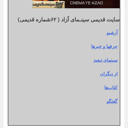
سایت قدیمی سینـمای آزاد ( ۶۲شماره قدیمی)
آرشیو
حرفها و خبرها
سینمای تبعید
از دیگران
کتاب‌ها
گفتگو