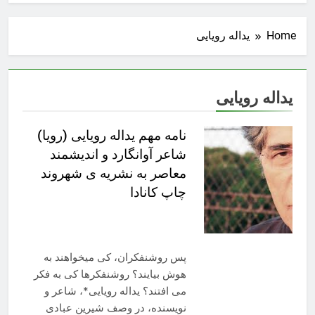
Home
یداله رویایی
یداله رویایی
نامه مهم یداله رویایی (رویا)
شاعر آوانگارد و اندیشمند
معاصر به نشریه ی شهروند
چاپ کانادا
پس روشنفكران، كی میخواهند به
هوش بیایند؟ روشنفكرها كی به فكر
می افتند؟ یداله رویایی*، شاعر و
نویسنده، در وصف شیرین عبادی