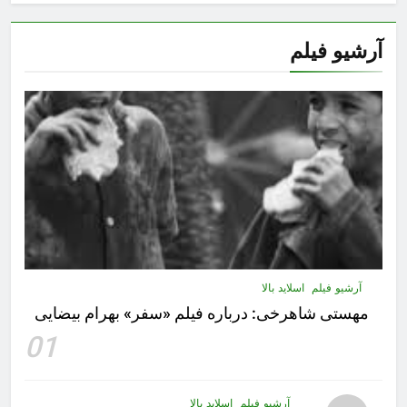
آرشیو فیلم
آرشیو فیلم
اسلاید بالا
مهستى شاهرخى:‌ درباره فيلم «سفر» بهرام بیضایی
01
آرشیو فیلم
اسلاید بالا