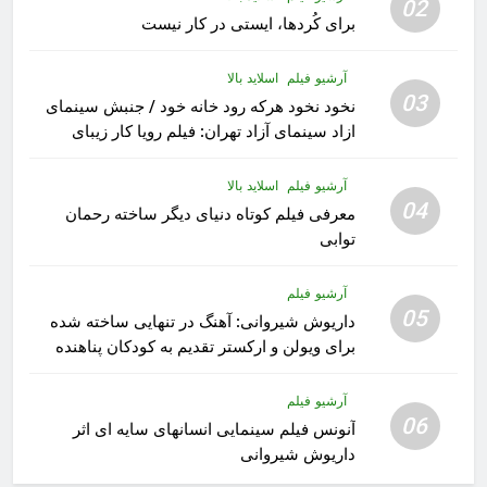
02
برای کُردها، ایستی در کار نیست
آرشیو فیلم
اسلاید بالا
03
نخود نخود هرکه رود خانه خود / جنبش سینمای
ازاد سینمای آزاد تهران: فیلم رویا کار زیبای
رشید داوری
آرشیو فیلم
اسلاید بالا
04
معرفی فیلم کوتاه دنیای دیگر ساخته رحمان
توابی
آرشیو فیلم
05
داریوش شیروانی: آهنگ در تنهایی ساخته شده
برای ویولن و ارکستر تقدیم به کودکان پناهنده
آرشیو فیلم
06
آنونس فیلم سینمایی انسانهای سایه ای اثر
داریوش شیروانی