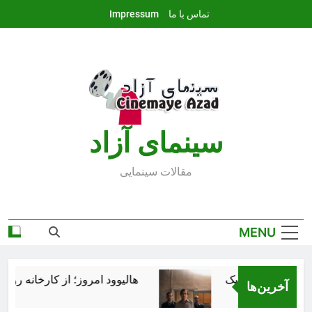
Ski
تماس با ما
Impressum
t
conten
سينماى آزاد
مقالات سينمايى
MENU
هالیوود امروز؛ از کارخانه رؤیاس
آخرین‌ها