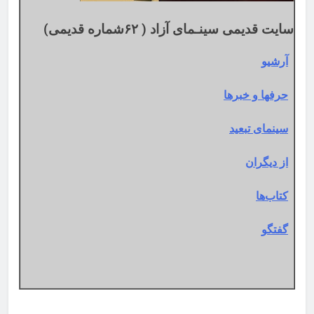
سایت قدیمی سینـمای آزاد ( ۶۲شماره قدیمی)
آرشیو
حرفها و خبرها
سینمای تبعید
از دیگران
کتاب‌ها
گفتگو