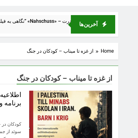
ک از فاصلهٔ نزدیک” «Nahschuss» – تراژدی انسانی در دل ماشین قدرت
آخرین‌ها
Home
از غزه تا میناب – کودکان در جنگ
از غزه تا میناب – کودکان در جنگ
اطلاعیه 
برنامه و
کودکان در ج