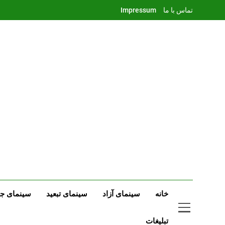
Ski
تماس با ما
Impressum
t
conten
خانه
سینمای آزاد
سینمای تبعید
سینمای جه
تبلیغات