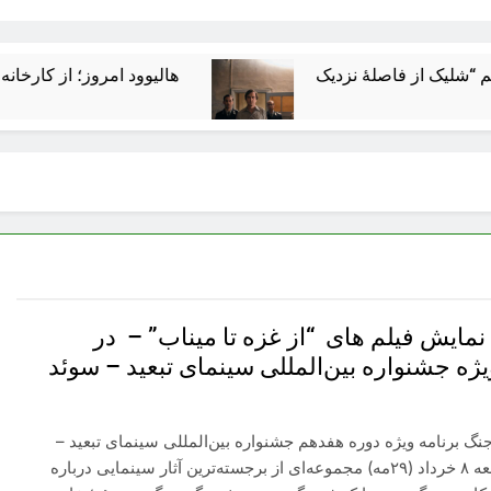
هالیوود امروز؛ از کارخانه رؤیاسازی
نمایش فیلم های “از غزه تا میناب” – در
یژه جشنواره بین‌المللی سینمای تبعید – سوئد
نگ برنامه ویژه دوره هفدهم جشنواره بین‌المللی سینمای تبعید –
سوئد از جمعه ۸ خرداد (۲۹مه) مجموعه‌ای از برجسته‌ترین آثار سینمایی درباره