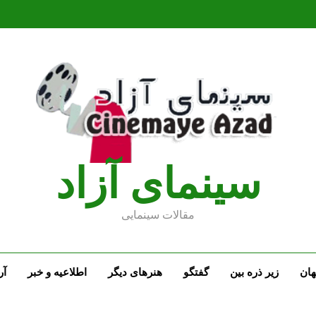
سينماى آزاد
مقالات سينمايى
ان
زیر ذره بین
گفتگو
هنرهای دیگر
اطلاعیه و خبر
آر