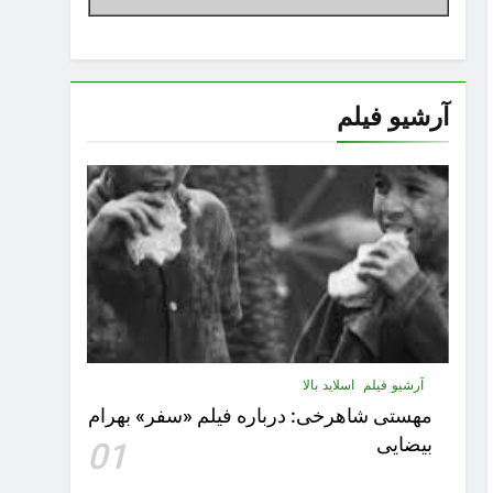
آرشیو فیلم
آرشیو فیلم
اسلاید بالا
مهستى شاهرخى:‌ درباره فيلم «سفر» بهرام
بیضایی
01