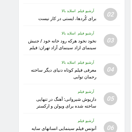
آرشیو فیلم
اسلاید بالا
02
برای کُردها، ایستی در کار نیست
آرشیو فیلم
اسلاید بالا
03
نخود نخود هرکه رود خانه خود / جنبش
سینمای ازاد سینمای آزاد تهران: فیلم
رویا کار زیبای رشید داوری
آرشیو فیلم
اسلاید بالا
04
معرفی فیلم کوتاه دنیای دیگر ساخته
رحمان توابی
آرشیو فیلم
05
داریوش شیروانی: آهنگ در تنهایی
ساخته شده برای ویولن و ارکستر
تقدیم به کودکان پناهنده
آرشیو فیلم
06
آنونس فیلم سینمایی انسانهای سایه