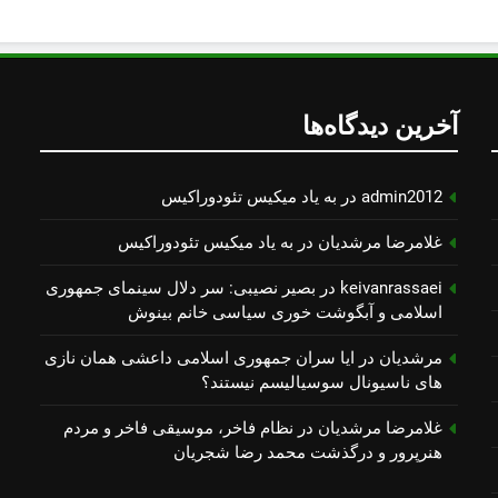
آخرین دیدگاه‌ها
admin2012
در
به یاد میكیس تئودوراكیس
غلامرضا مرشدیان
در
به یاد میكیس تئودوراكیس
keivanrassaei
در
بصیر نصیبی: سر دلال سینمای جمهوری
اسلامی و آبگوشت خوری سیاسی خانم بینوش
مرشدیان
در
ایا سران جمهوری اسلامی داعشی همان نازی
های ناسیونال سوسیالیسم نیستند؟
غلامرضا مرشدیان
در
نظام فاخر، موسیقی فاخر و مردم
هنرپرور و درگذشت محمد رضا شجریان