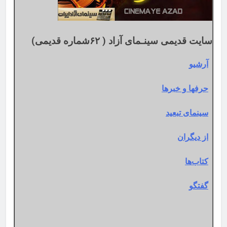
سایت قدیمی سینـمای آزاد ( ۶۲شماره قدیمی)
آرشیو
حرفها و خبرها
سینمای تبعید
از دیگران
کتاب‌ها
گفتگو