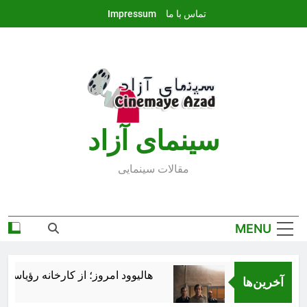
Ski
تماس با ما
Impressum
t
conten
سينماى آزاد
مقالات سينمايى
MENU
هالیوود امروز؛ از کارخانه رؤیاسازی ت
آخرین‌ها