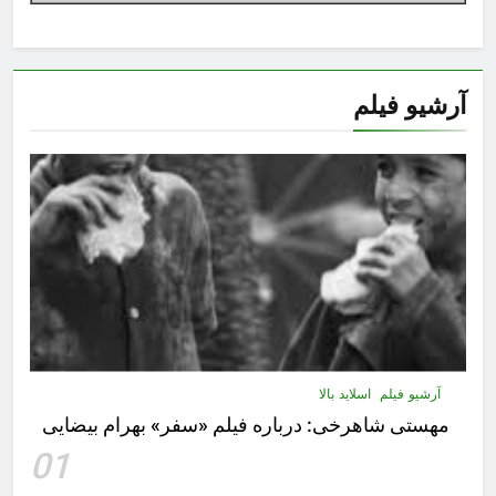
آرشیو فیلم
آرشیو فیلم
اسلاید بالا
مهستى شاهرخى:‌ درباره فيلم «سفر» بهرام بیضایی
01