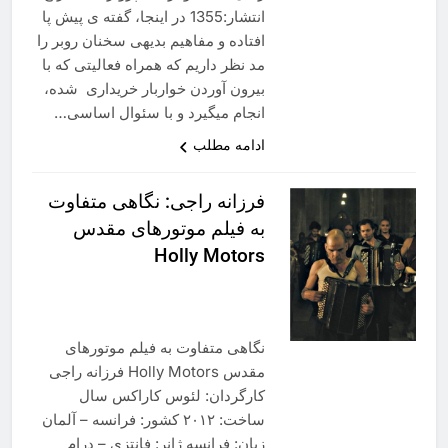
انتشار:1355 در اینجا، گفته ی پیش پا
افتاده و مفاهیم بدیهی سخنان روبر را
مد نظر داریم که همراه فعالیتی که با
بیرون آوردن خواربار خریداری شده،
انجام میگیرد و با سئوال اساسی…
ادامه مطلب
فرزانه راجی: نگاهی متفاوت
به فیلم موتورهای مقدس
Holly Motors
نگاهی متفاوت به فیلم موتورهای
مقدس Holly Motors فرزانه راجی
کارگردان: لئوس کاراکس سال
ساخت: ٢٠١٢ کشور: فرانسه – آلمان
زبان: فرانسه ژانر: فانتزی – درام