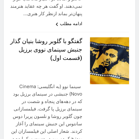
نمی‌دهند. او گفت هر چه عقاید هنرمند
پنهان‌تر بماند ازنظر کار هنری…
ادامه مطلب
گفتگو با گلوبر روشا بنیان گذار
جنبش سینمای نووی برزیل
(قسمت اول)
سینما نوو (به انگلیسی: Cinema
Novo) جنبشی در سینمای برزیل بود
که در دهه‌های پنجاه و شصت در
سینمای برزیل پا گرفت. فیلمسازانی
چون گلوبر روشا و نلسون پریرا دوس
سانتوس این جنبش سینمای را آغاز
کردند. شعار اصلی این فیلمسازان این
بود: «یک دوربین در دست و یک ایده در