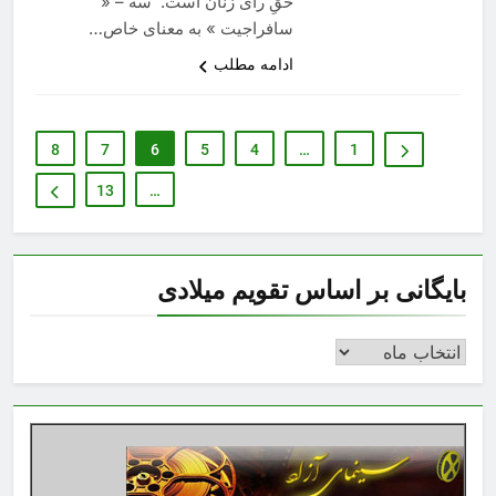
حقِ رأی زنان است. سه – «
سافراجیت » به معنای خاص…
ادامه مطلب
8
7
6
5
4
…
1
13
…
بایگانی بر اساس تقویم میلادی
بایگانی
بر
اساس
تقویم
میلادی