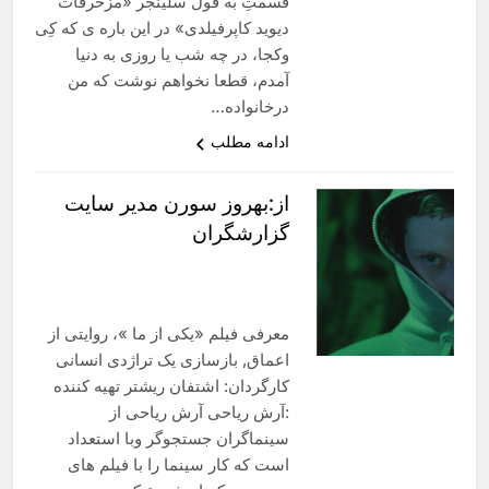
قسمتِ به قول َسلینجر «مزخرفات
دیوید کاپرفیلدی» در این باره ی که کِی
وکجا، در چه شب یا روزی به دنیا
آمدم، قطعا نخواهم نوشت که من
درخانواده…
ادامه مطلب
از:بهروز سورن مدیر سایت
گزارشگران
معرفی فیلم «یکی از ما »، روایتی از
اعماق, بازسازی یک تراژدی انسانی
کارگردان: اشتفان ریشتر تهیه کننده
:آرش ریاحی آرش ریاحی از
سینماگران جستجوگر وبا استعداد
است که کار سینما را با فیلم های