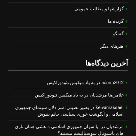
گزارشها و مطالب عمومی
گزیده ها
گفتگو
هنرهای دیگر
آخرین دیدگاه‌ها
admin2012
در
به یاد میكیس تئودوراكیس
غلامرضا مرشدیان
در
به یاد میكیس تئودوراكیس
keivanrassaei
در
بصیر نصیبی: سر دلال سینمای جمهوری
اسلامی و آبگوشت خوری سیاسی خانم بینوش
مرشدیان
در
ایا سران جمهوری اسلامی داعشی همان نازی
های ناسیونال سوسیالیسم نیستند؟