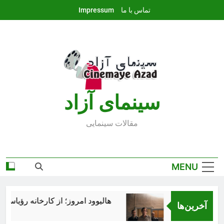
Ski
تماس با ما
Impressum
t
conten
سينماى آزاد
مقالات سينمايى
MENU
هالیوود امروز؛ از کارخانه رؤیاسازی ت
آخرین‌ها