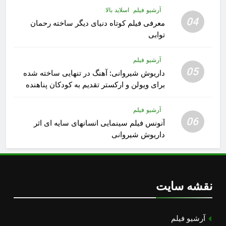
آرشیو فیلم
اسلاید بالا
04
معرفی فیلم کوتاه دنیای دیگر ساخته رحمان
توابی
آرشیو فیلم
05
داریوش شیروانی: آهنگ در تنهایی ساخته شده
برای ویولن و ارکستر تقدیم به کودکان پناهنده
آرشیو فیلم
06
آنونس فیلم سینمایی انسانهای سایه ای اثر
داریوش شیروانی
نقشه سایت
آرشیو فیلم