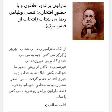
مارلون براندو، افلاتون و با
حضورِ افتخاریِ: تنسی ویلیامز،
رضا بی شتاب (انتخاب از
فیس بوک)
از نگاه طنزآمیز رضا بی شتاب هِرهِر
وُ کِرکِر می کنی! چیه به من می
خندی؟ آدمِ بی «پروژۀ» بی
«پرنسیپ»! لااقل از ریشِ سفیدِ ما
خجالت بکش بابا! -نه به خدا، یادِ یه
چیزی افتادم خندم گرفت… من اصغرِ
ستم رسیده، مخلصِ شومام. بلاخره
قصۀ مارلون براندو رو تعریف می کنی
یا نه!…
ادامه مطلب