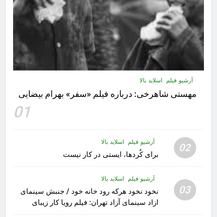
آرشیو فیلم
اسلاید بالا
مهستى شاهرخى:‌ درباره فيلم «سفر» بهرام بیضایی
01
آرشیو فیلم
اسلاید بالا
02
برای کُردها، ایستی در کار نیست
آرشیو فیلم
اسلاید بالا
03
نخود نخود هرکه رود خانه خود / جنبش سینمای
ازاد سینمای آزاد تهران: فیلم رویا کار زیبای
رشید داوری