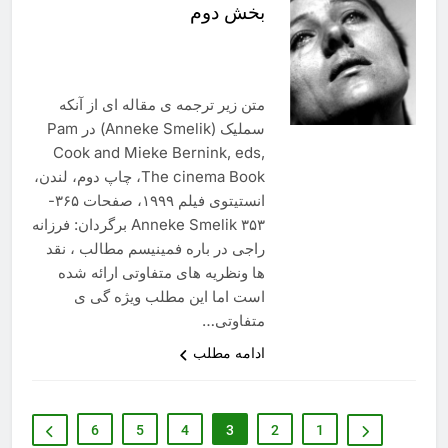
بخش دوم
متن زیر ترجمه ی مقاله ای از آنکه
سملیک (Anneke Smelik) در Pam
Cook and Mieke Bernink, eds,
The cinema Book، چاپ دوم، لندن،
انستیتوی فیلم ١٩٩٩، صفحات ٣۶۵-
٣۵٣ Anneke Smelik برگردان: فرزانه
راجی در باره فمینیسم مطالب ، نقد
ها ونظریه های متفاوتی ارائه شده
است اما این مطلب ویژه گی ی
متفاوتی…
ادامه مطلب
6
5
4
3
2
1