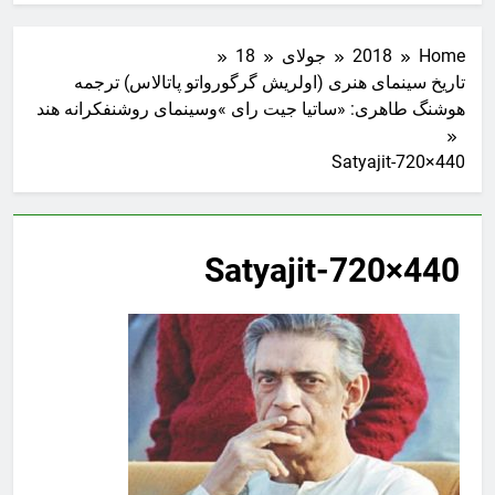
Home
2018
جولای
18
تاریخ سینمای هنری (اولریش گرگورواتو پاتالاس) ترجمه
هوشنگ طاهری: «ساتیا جیت رای »وسینمای روشنفکرانه هند
Satyajit-720×440
Satyajit-720×440