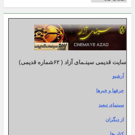
بر
اساس
تقویم
میلادی
سایت قدیمی سینـمای آزاد ( ۶۲شماره قدیمی)
آرشیو
حرفها و خبرها
سینمای تبعید
از دیگران
کتاب‌ها