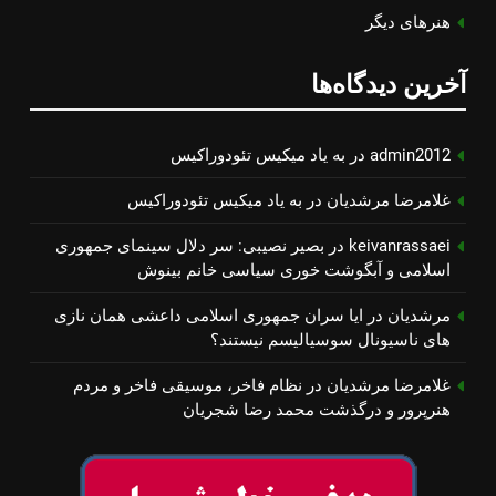
هنرهای دیگر
آخرین دیدگاه‌ها
admin2012
در
به یاد میكیس تئودوراكیس
غلامرضا مرشدیان
در
به یاد میكیس تئودوراكیس
keivanrassaei
در
بصیر نصیبی: سر دلال سینمای جمهوری
اسلامی و آبگوشت خوری سیاسی خانم بینوش
مرشدیان
در
ایا سران جمهوری اسلامی داعشی همان نازی
های ناسیونال سوسیالیسم نیستند؟
غلامرضا مرشدیان
در
نظام فاخر، موسیقی فاخر و مردم
هنرپرور و درگذشت محمد رضا شجریان