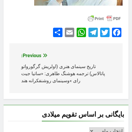
Share
WhatsApp
Email
Telegram
Facebook
Twitter
Previous:
راهبری
نوشته
تاریخ سینمای هنری (اولریش گرگورواتو
پاتالاس) ترجمه هوشنگ طاهری: «ساتیا جیت
رای »وسینمای روشنفکرانه هند
بایگانی بر اساس تقویم میلادی
بایگانی