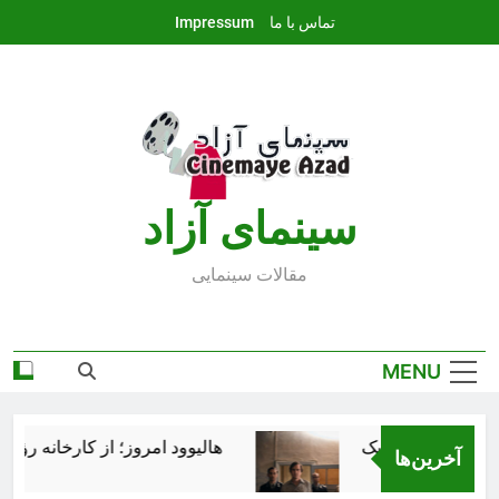
Ski
تماس با ما
Impressum
t
conten
سينماى آزاد
مقالات سينمايى
MENU
هالیوود امروز؛ از کارخانه رؤیاس
آخرین‌ها