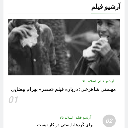
آرشیو فیلم
آرشیو فیلم
اسلاید بالا
مهستى شاهرخى:‌ درباره فيلم «سفر» بهرام بیضایی
01
آرشیو فیلم
اسلاید بالا
02
برای کُردها، ایستی در کار نیست