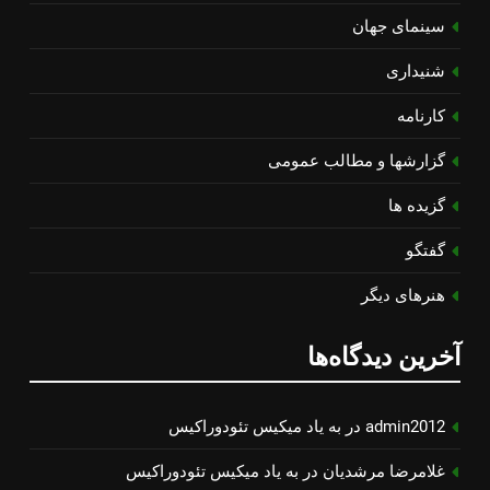
سینمای جهان
شنیداری
کارنامه
گزارشها و مطالب عمومی
گزیده ها
گفتگو
هنرهای دیگر
آخرین دیدگاه‌ها
admin2012
در
به یاد میكیس تئودوراكیس
غلامرضا مرشدیان
در
به یاد میكیس تئودوراكیس