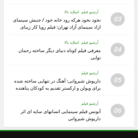
آرشیو فیلم
اسلاید بالا
03
نخود نخود هرکه رود خانه خود / جنبش سینمای
ازاد سینمای آزاد تهران: فیلم رویا کار زیبای
رشید داوری
آرشیو فیلم
اسلاید بالا
04
معرفی فیلم کوتاه دنیای دیگر ساخته رحمان
توابی
آرشیو فیلم
05
داریوش شیروانی: آهنگ در تنهایی ساخته شده
برای ویولن و ارکستر تقدیم به کودکان پناهنده
آرشیو فیلم
06
آنونس فیلم سینمایی انسانهای سایه ای اثر
داریوش شیروانی