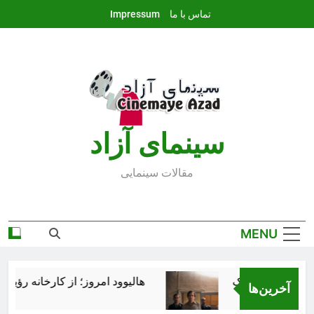
Ski
تماس با ما
Impressum
t
conten
سينماى آزاد
مقالات سينمايى
MENU
هالیوود امروز؛ از کارخانه رؤیاساز
آخرین‌ها