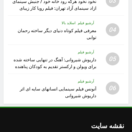
03
نخود نخود هرکه رود خانه خود / جنبش سینمای
ازاد سینمای آزاد تهران: فیلم رویا کار زیبای
رشید داوری
آرشیو فیلم
اسلاید بالا
04
معرفی فیلم کوتاه دنیای دیگر ساخته رحمان
توابی
آرشیو فیلم
05
داریوش شیروانی: آهنگ در تنهایی ساخته شده
برای ویولن و ارکستر تقدیم به کودکان پناهنده
آرشیو فیلم
06
آنونس فیلم سینمایی انسانهای سایه ای اثر
داریوش شیروانی
نقشه سایت