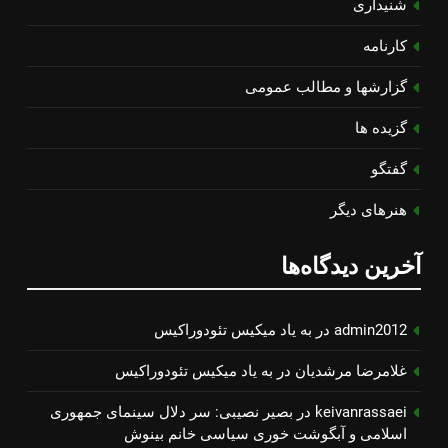
شنیداری
کارنامه
گزارشها و مطالب عمومی
گزیده ها
گفتگو
هنرهای دیگر
آخرین دیدگاه‌ها
admin2012
در
به یاد میكیس تئودوراكیس
غلامرضا مرشدیان
در
به یاد میكیس تئودوراكیس
keivanrassaei
در
بصیر نصیبی: سر دلال سینمای جمهوری
اسلامی و آبگوشت خوری سیاسی خانم بینوش