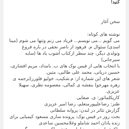
کنید
!
سخن آغاز
نوشته های کوتاه
:
می گویم …می نویسم… فریاد می زنم وتنها می شوم (مینا
اسدی) سئوال م. فرهود از ناصر نجفی در باره فروغ
وتولدی دیگ
ر
، چند سطر ازکتاب آشوب یاد ها (سایه
سیرجانی
(
با انتخاب هایی از فیس بوک های ب. بامداد، مریم افشاری،
حسین دریانی، محمد علی طالبی، متین
.
شعر های این شماره از: م.شکیب، خولیو فلورز(ترجمه ی
زهره مهرجو) بنفشه ی کمالی، معصومه نظری، سهیلا
عزیزی
.
کاریکلماتور: ی. صفایی
طنز: رضاعلیپورمتعلم، رضا امیر عزیزی
گزارش تئاتر در لندن: پروانه سلطانی
بحث روز در فیس بوک: پرونده سازی مسعود کیمیایی برای
زنده یادان احمد شاملو وغلامحسین ساعدی
واکنش امید حبیبی نیا، امیر عزتی، اکبر معصوم بیگی،