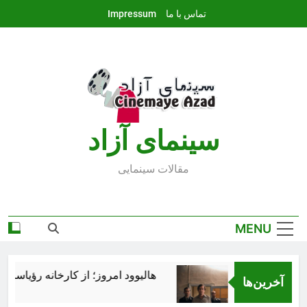
Ski
تماس با ما
Impressum
t
conten
سينماى آزاد
مقالات سينمايى
MENU
هالیوود امروز؛ از کارخانه رؤیاسازی ت
آخرین‌ها