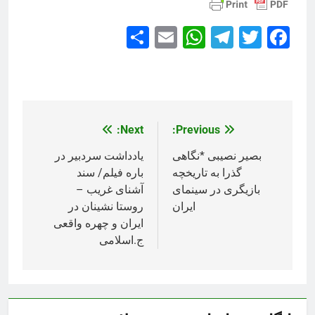
Share
WhatsApp
Email
Telegram
Facebook
Twitter
Next:
Previous:
راهبری
نوشته
بصیر نصیبی *نگاهی
یادداشت سردبیر در
گذرا به تاریخچه
باره فیلم/ سند
بازیگری در سینمای
آشنای غریب –
ایران
روستا نشینان در
ایران و چهره واقعی
ج.اسلامی