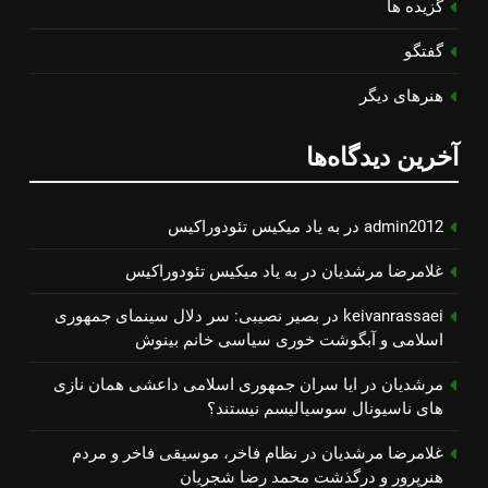
گزیده ها
گفتگو
هنرهای دیگر
آخرین دیدگاه‌ها
admin2012
در
به یاد میكیس تئودوراكیس
غلامرضا مرشدیان
در
به یاد میكیس تئودوراكیس
keivanrassaei
در
بصیر نصیبی: سر دلال سینمای جمهوری
اسلامی و آبگوشت خوری سیاسی خانم بینوش
مرشدیان
در
ایا سران جمهوری اسلامی داعشی همان نازی
های ناسیونال سوسیالیسم نیستند؟
غلامرضا مرشدیان
در
نظام فاخر، موسیقی فاخر و مردم
هنرپرور و درگذشت محمد رضا شجریان