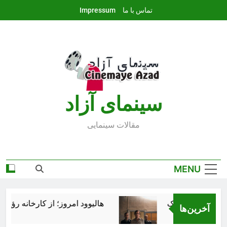
Ski
تماس با ما
Impressum
t
conten
سينماى آزاد
مقالات سينمايى
MENU
هالیوود امروز؛ از کارخانه رؤیاسا
آخرین‌ها