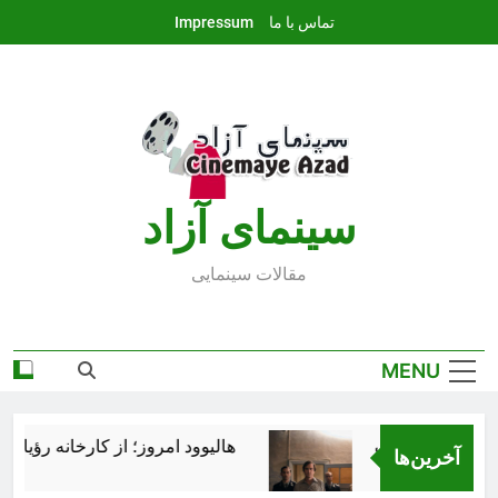
Ski
تماس با ما
Impressum
t
conten
سينماى آزاد
مقالات سينمايى
MENU
هالیوود امروز؛ از کارخانه رؤیاساز
آخرین‌ها