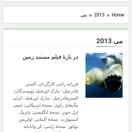
Home
2013
می
می 2013
در بارۀ فیلم مستند زمین
فرزانه راجی کارگردان: آلستر
فادرجیل- مارک لین‌فیلد نویسندگان:
السترفادرجیل- مارک لین‌فیلد- لزلی
مگ‌های راوی: نسخۀ امریکایی: جیمز
ارل جونز نسخۀ انگلیسی: پاتریک
استیوارت نسخۀ آلمانی: اولریش
توکور نسخۀ ژاپنی: کن واتانابه