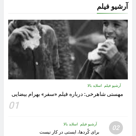
آرشیو فیلم
آرشیو فیلم
اسلاید بالا
مهستى شاهرخى:‌ درباره فيلم «سفر» بهرام بیضایی
01
آرشیو فیلم
اسلاید بالا
02
برای کُردها، ایستی در کار نیست