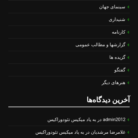
سینمای جهان
شنیداری
کارنامه
گزارشها و مطالب عمومی
گزیده ها
گفتگو
هنرهای دیگر
آخرین دیدگاه‌ها
admin2012
در
به یاد میكیس تئودوراكیس
غلامرضا مرشدیان
در
به یاد میكیس تئودوراكیس