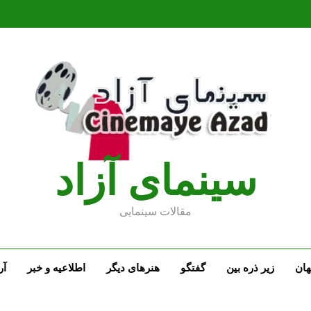
سينماى آزاد
مقالات سينمايى
ان
زیر ذره بین
گفتگو
هنرهای دیگر
اطلاعیه و خبر
آر