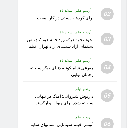
آرشیو فیلم
اسلاید بالا
02
برای کُردها، ایستی در کار نیست
آرشیو فیلم
اسلاید بالا
03
نخود نخود هرکه رود خانه خود / جنبش
سینمای ازاد سینمای آزاد تهران: فیلم
رویا کار زیبای رشید داوری
آرشیو فیلم
اسلاید بالا
04
معرفی فیلم کوتاه دنیای دیگر ساخته
رحمان توابی
آرشیو فیلم
05
داریوش شیروانی: آهنگ در تنهایی
ساخته شده برای ویولن و ارکستر
تقدیم به کودکان پناهنده
آرشیو فیلم
06
آنونس فیلم سینمایی انسانهای سایه