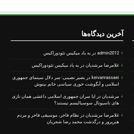
آخرین دیدگاه‌ها
admin2012
در
به یاد میكیس تئودوراكیس
غلامرضا مرشدیان
در
به یاد میكیس تئودوراكیس
keivanrassaei
در
بصیر نصیبی: سر دلال سینمای جمهوری
اسلامی و آبگوشت خوری سیاسی خانم بینوش
مرشدیان
در
ایا سران جمهوری اسلامی داعشی همان نازی
های ناسیونال سوسیالیسم نیستند؟
غلامرضا مرشدیان
در
نظام فاخر، موسیقی فاخر و مردم
هنرپرور و درگذشت محمد رضا شجریان