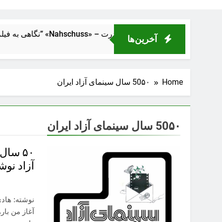
ک از فاصلهٔ نزدیک” «Nahschuss» – تراژدی انسانی در دل ماشین قدرت
آخرین‌ها
Home
50۵۰ سال سینمای آزاد ایران
50۵۰ سال سینمای آزاد ایران
۵۰ سا
آزاد نوش
نوشته: هاد
آغاز من بار