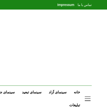
Ski
تماس با ما
Impressum
t
conten
خانه
سینمای آزاد
سینمای تبعید
سینمای جه
تبلیغات