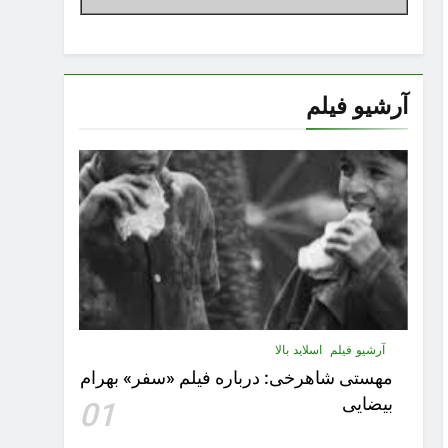
آرشیو فیلم
آرشیو فیلم
اسلاید بالا
مهستى شاهرخى:‌ درباره فيلم «سفر» بهرام
بیضایی
01