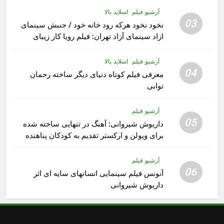
آرشیو فیلم
اسلاید بالا
03
نخود نخود هرکه رود خانه خود / جنبش سینمای
ازاد سینمای آزاد تهران: فیلم رویا کار زیبای
رشید داوری
آرشیو فیلم
اسلاید بالا
04
معرفی فیلم کوتاه دنیای دیگر ساخته رحمان
توابی
آرشیو فیلم
05
داریوش شیروانی: آهنگ در تنهایی ساخته شده
برای ویولن و ارکستر تقدیم به کودکان پناهنده
آرشیو فیلم
06
آنونس فیلم سینمایی انسانهای سایه ای اثر
داریوش شیروانی