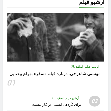
آرشیو فیلم
آرشیو فیلم
اسلاید بالا
مهستى شاهرخى:‌ درباره فيلم «سفر» بهرام بیضایی
01
آرشیو فیلم
اسلاید بالا
02
برای کُردها، ایستی در کار نیست