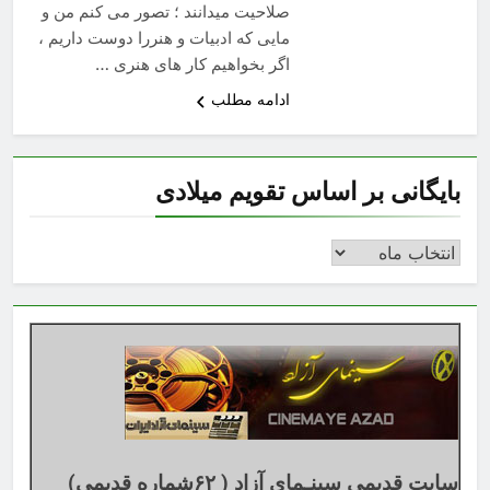
صلاحیت میدانند ؛ تصور می کنم من و
مایی که ادبیات و هنررا دوست داریم ،
اگر بخواهیم کار های هنری …
ادامه مطلب
بایگانی بر اساس تقویم میلادی
بایگانی
بر
اساس
تقویم
میلادی
سایت قدیمی سینـمای آزاد ( ۶۲شماره قدیمی)