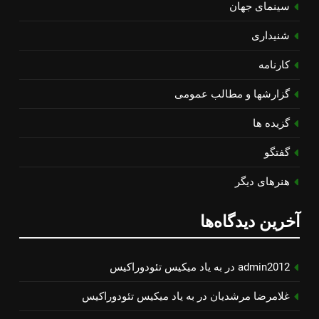
سینمای جهان
شنیداری
کارنامه
گزارشها و مطالب عمومی
گزیده ها
گفتگو
هنرهای دیگر
آخرین دیدگاه‌ها
admin2012
در
به یاد میكیس تئودوراكیس
غلامرضا مرشدیان
در
به یاد میكیس تئودوراكیس