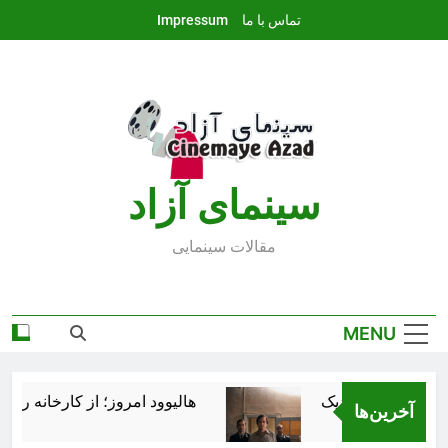
Ski
تماس با ما
Impressum
t
conten
سينماى آزاد
مقالات سينمايى
MENU
هالیوود امروز؛ از کارخانه رؤیاس
آخرین‌ها