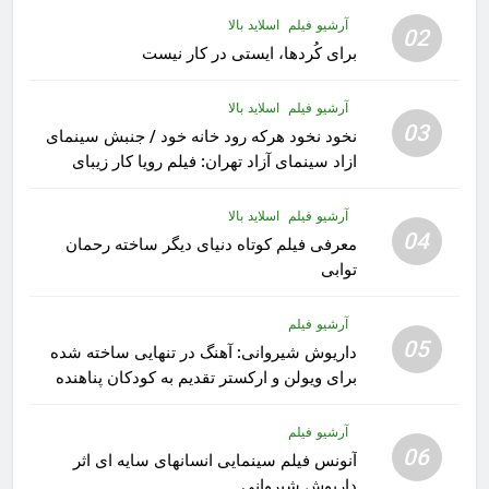
آرشیو فیلم
اسلاید بالا
02
برای کُردها، ایستی در کار نیست
آرشیو فیلم
اسلاید بالا
03
نخود نخود هرکه رود خانه خود / جنبش سینمای
ازاد سینمای آزاد تهران: فیلم رویا کار زیبای
رشید داوری
آرشیو فیلم
اسلاید بالا
04
معرفی فیلم کوتاه دنیای دیگر ساخته رحمان
توابی
آرشیو فیلم
05
داریوش شیروانی: آهنگ در تنهایی ساخته شده
برای ویولن و ارکستر تقدیم به کودکان پناهنده
آرشیو فیلم
06
آنونس فیلم سینمایی انسانهای سایه ای اثر
داریوش شیروانی