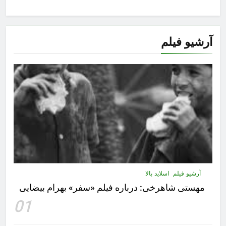
آرشیو فیلم
آرشیو فیلم
اسلاید بالا
مهستى شاهرخى:‌ درباره فيلم «سفر» بهرام بیضایی
01