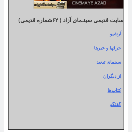
سایت قدیمی سینـمای آزاد ( ۶۲شماره قدیمی)
آرشیو
حرفها و خبرها
سینمای تبعید
از دیگران
کتاب‌ها
گفتگو