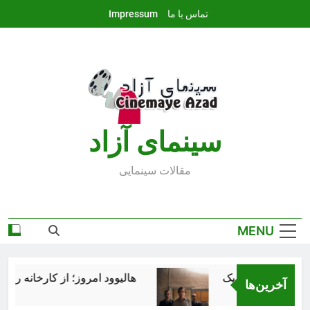
Ski
تماس با ما
Impressum
t
conten
سينماى آزاد
مقالات سينمايى
MENU
هالیوود امروز؛ از کارخانه رؤیاس
آخرین‌ها