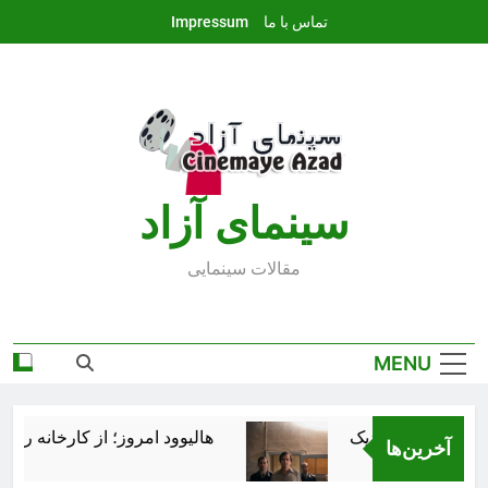
Ski
تماس با ما
Impressum
t
conten
سينماى آزاد
مقالات سينمايى
MENU
هالیوود امروز؛ از کارخانه رؤیاس
آخرین‌ها