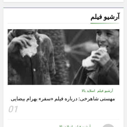
آرشیو فیلم
آرشیو فیلم
اسلاید بالا
مهستى شاهرخى:‌ درباره فيلم «سفر» بهرام بیضایی
01
آرشیو فیلم
اسلاید بالا