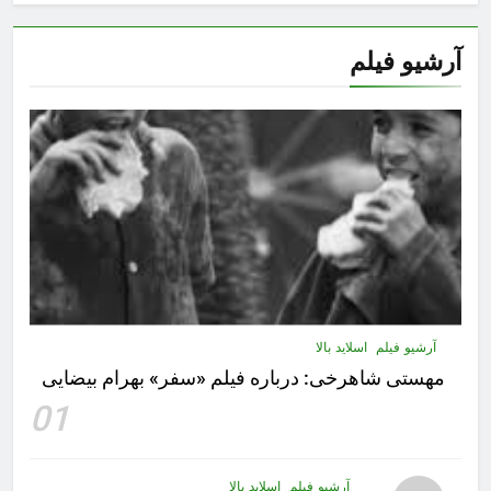
آرشیو فیلم
آرشیو فیلم
اسلاید بالا
مهستى شاهرخى:‌ درباره فيلم «سفر» بهرام بیضایی
01
آرشیو فیلم
اسلاید بالا