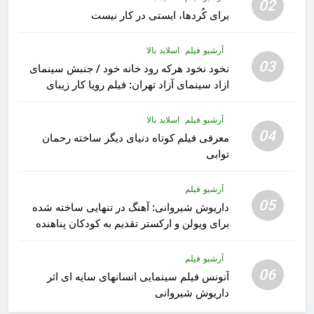
02
برای کُردها، ایستی در کار نیست
آرشیو فیلم
اسلاید بالا
03
نخود نخود هرکه رود خانه خود / جنبش سینمای
ازاد سینمای آزاد تهران: فیلم رویا کار زیبای
رشید داوری
آرشیو فیلم
اسلاید بالا
04
معرفی فیلم کوتاه دنیای دیگر ساخته رحمان
توابی
آرشیو فیلم
05
داریوش شیروانی: آهنگ در تنهایی ساخته شده
برای ویولن و ارکستر تقدیم به کودکان پناهنده
آرشیو فیلم
06
آنونس فیلم سینمایی انسانهای سایه ای اثر
داریوش شیروانی