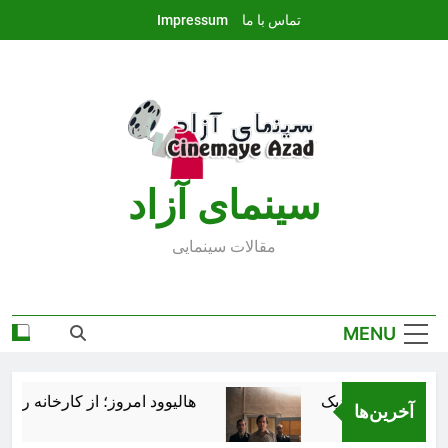
Ski
تماس با ما
Impressum
t
conten
سينماى آزاد
مقالات سينمايى
MENU
هالیوود امروز؛ از کارخانه رؤیاس
آخرین‌ها