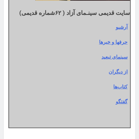
سایت قدیمی سینـمای آزاد ( ۶۲شماره قدیمی)
آرشیو
حرفها و خبرها
سینمای تبعید
از دیگران
کتاب‌ها
گفتگو