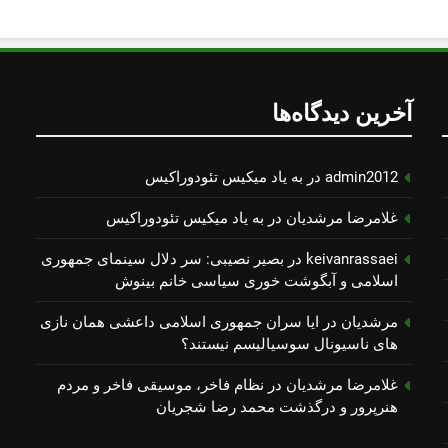
آخرین دیدگاه‌ها
admin2012
در
به یاد میكیس تئودوراكیس
غلامرضا مرشدیان
در
به یاد میكیس تئودوراكیس
keivanrassaei
در
بصیر نصیبی: سر دلال سینمای جمهوری
اسلامی و آبگوشت خوری سیاسی خانم بینوش
مرشدیان
در
ایا سران جمهوری اسلامی داعشی همان نازی
های ناسیونال سوسیالیسم نیستند؟
غلامرضا مرشدیان
در
نظام فاخر، موسیقی فاخر و مردم
هنرپرور و درگذشت محمد رضا شجریان