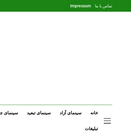
Ski
تماس با ما
Impressum
t
conten
خانه
سینمای آزاد
سینمای تبعید
سینمای جه
تبلیغات