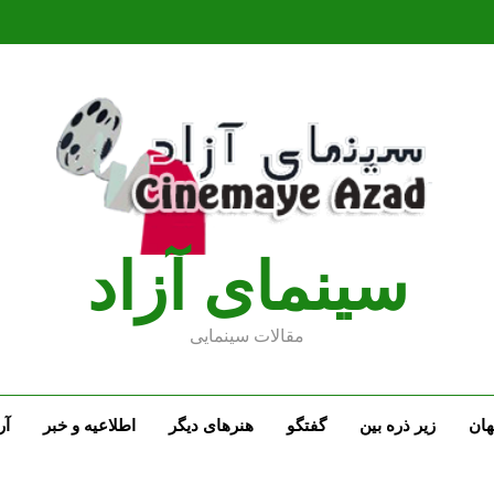
سينماى آزاد
مقالات سينمايى
ان
زیر ذره بین
گفتگو
هنرهای دیگر
اطلاعیه و خبر
آر