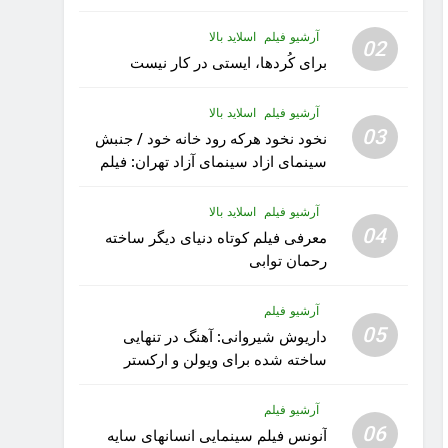
آرشیو فیلم
اسلاید بالا
02
برای کُردها، ایستی در کار نیست
آرشیو فیلم
اسلاید بالا
03
نخود نخود هرکه رود خانه خود / جنبش
سینمای ازاد سینمای آزاد تهران: فیلم
رویا کار زیبای رشید داوری
آرشیو فیلم
اسلاید بالا
04
معرفی فیلم کوتاه دنیای دیگر ساخته
رحمان توابی
آرشیو فیلم
05
داریوش شیروانی: آهنگ در تنهایی
ساخته شده برای ویولن و ارکستر
تقدیم به کودکان پناهنده
آرشیو فیلم
06
آنونس فیلم سینمایی انسانهای سایه