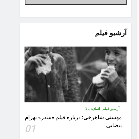
آرشیو فیلم
آرشیو فیلم
اسلاید بالا
مهستى شاهرخى:‌ درباره فيلم «سفر» بهرام
بیضایی
01