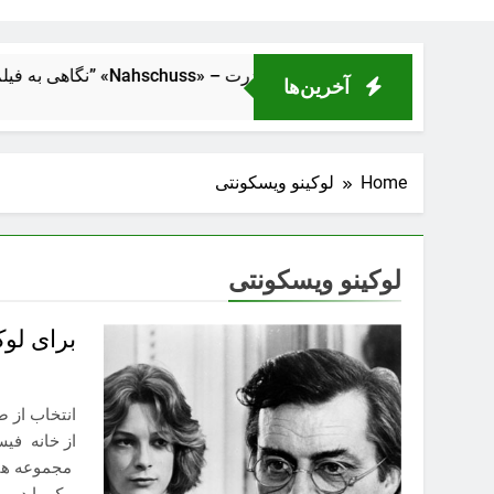
از فاصلهٔ نزدیک” «Nahschuss» – تراژدی انسانی در دل ماشین قدرت
آخرین‌ها
Home
لوکینو ویسکونتی
لوکینو ویسکونتی
برای لوک
انتخاب از 
از خانه فیس
مجموعه هنر
بوک را در 