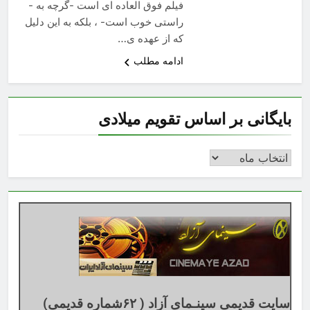
فیلم فوق­ العاده­ ای است -گرچه به ­
راستی خوب است- ، بلکه به این دلیل
که از عهده­ ی…
ادامه مطلب
بایگانی بر اساس تقویم میلادی
بایگانی
بر
اساس
تقویم
میلادی
سایت قدیمی سینـمای آزاد ( ۶۲شماره قدیمی)