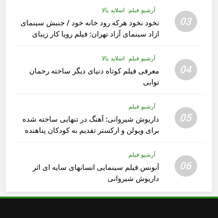
آرشیو فیلم
اسلاید بالا
03
نخود نخود هرکه رود خانه خود / جنبش سینمای
ازاد سینمای آزاد تهران: فیلم رویا کار زیبای
رشید داوری
آرشیو فیلم
اسلاید بالا
04
معرفی فیلم کوتاه دنیای دیگر ساخته رحمان
توابی
آرشیو فیلم
05
داریوش شیروانی: آهنگ در تنهایی ساخته شده
برای ویولن و ارکستر تقدیم به کودکان پناهنده
آرشیو فیلم
06
آنونس فیلم سینمایی انسانهای سایه ای اثر
داریوش شیروانی