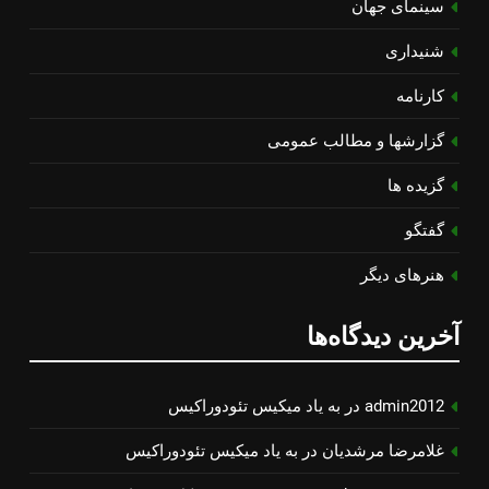
سینمای جهان
شنیداری
کارنامه
گزارشها و مطالب عمومی
گزیده ها
گفتگو
هنرهای دیگر
آخرین دیدگاه‌ها
admin2012
در
به یاد میكیس تئودوراكیس
غلامرضا مرشدیان
در
به یاد میكیس تئودوراكیس