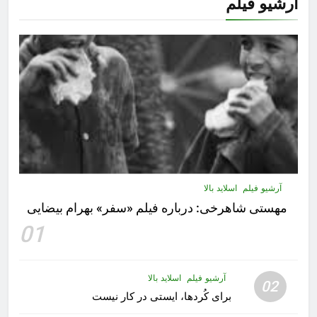
آرشیو فیلم
آرشیو فیلم
اسلاید بالا
مهستى شاهرخى:‌ درباره فيلم «سفر» بهرام بیضایی
01
آرشیو فیلم
اسلاید بالا
02
برای کُردها، ایستی در کار نیست