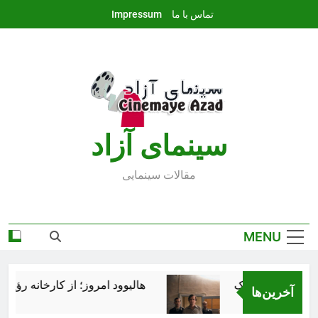
Ski
تماس با ما
Impressum
t
conten
سينماى آزاد
مقالات سينمايى
MENU
هالیوود امروز؛ از کارخانه رؤیاسا
آخرین‌ها