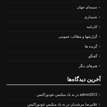
سینمای جهان
شنیداری
کارنامه
گزارشها و مطالب عمومی
گزیده ها
گفتگو
هنرهای دیگر
آخرین دیدگاه‌ها
admin2012
در
به یاد میكیس تئودوراكیس
غلامرضا مرشدیان
در
به یاد میكیس تئودوراكیس