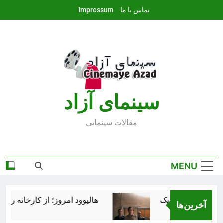
Ski
تماس با ما
Impressum
t
conten
سينماى آزاد
مقالات سينمايى
MENU
هالیوود امروز؛ از کارخانه رؤیاس
آخرین‌ها