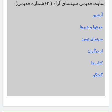
سایت قدیمی سینـمای آزاد ( ۶۲شماره قدیمی)
آرشیو
حرفها و خبرها
سینمای تبعید
از دیگران
کتاب‌ها
گفتگو