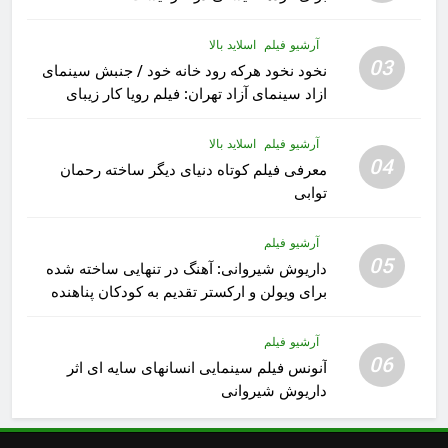
آرشیو فیلم
اسلاید بالا
03
نخود نخود هرکه رود خانه خود / جنبش سینمای
ازاد سینمای آزاد تهران: فیلم رویا کار زیبای
رشید داوری
آرشیو فیلم
اسلاید بالا
04
معرفی فیلم کوتاه دنیای دیگر ساخته رحمان
توابی
آرشیو فیلم
05
داریوش شیروانی: آهنگ در تنهایی ساخته شده
برای ویولن و ارکستر تقدیم به کودکان پناهنده
آرشیو فیلم
06
آنونس فیلم سینمایی انسانهای سایه ای اثر
داریوش شیروانی