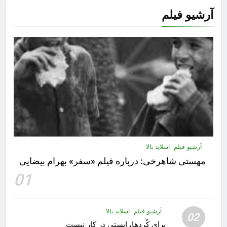
آرشیو فیلم
آرشیو فیلم
اسلاید بالا
مهستى شاهرخى:‌ درباره فيلم «سفر» بهرام بیضایی
01
آرشیو فیلم
اسلاید بالا
02
برای کُردها، ایستی در کار نیست