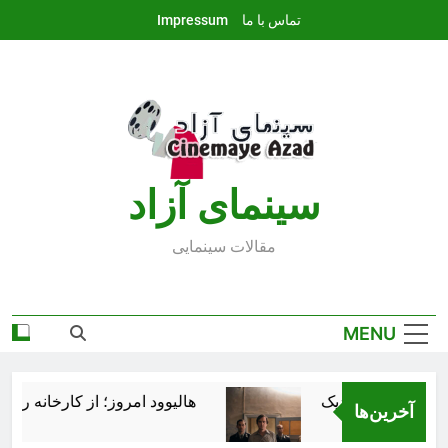
Ski
تماس با ما
Impressum
t
conten
سينماى آزاد
مقالات سينمايى
MENU
هالیوود امروز؛ از کارخانه رؤیاس
آخرین‌ها