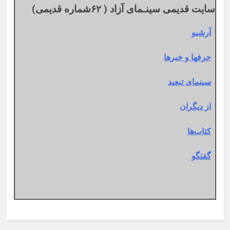
سایت قدیمی سینـمای آزاد ( ۶۲شماره قدیمی)
آرشیو
حرفها و خبرها
سینمای تبعید
از دیگران
کتاب‌ها
گفتگو