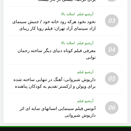
آرشیو فیلم
اسلاید بالا
03
نخود نخود هرکه رود خانه خود / جنبش سینمای
ازاد سینمای آزاد تهران: فیلم رویا کار زیبای
رشید داوری
آرشیو فیلم
اسلاید بالا
04
معرفی فیلم کوتاه دنیای دیگر ساخته رحمان
توابی
آرشیو فیلم
05
داریوش شیروانی: آهنگ در تنهایی ساخته شده
برای ویولن و ارکستر تقدیم به کودکان پناهنده
آرشیو فیلم
06
آنونس فیلم سینمایی انسانهای سایه ای اثر
داریوش شیروانی