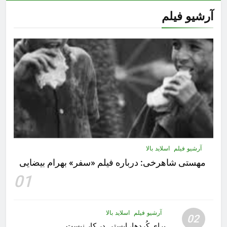
آرشیو فیلم
آرشیو فیلم
اسلاید بالا
مهستى شاهرخى:‌ درباره فيلم «سفر» بهرام بیضایی
01
آرشیو فیلم
اسلاید بالا
02
برای کُردها، ایستی در کار نیست