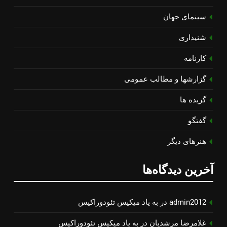
سینمای جهان
شنیداری
کارنامه
گزارشها و مطالب عمومی
گزیده ها
گفتگو
هنرهای دیگر
آخرین دیدگاه‌ها
admin2012
در
به یاد میكیس تئودوراكیس
غلامرضا مرشدیان
در
به یاد میكیس تئودوراكیس