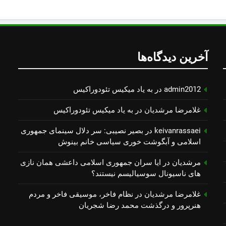
آخرین دیدگاه‌ها
admin2012
در
به یاد میكیس تئودوراكیس
غلامرضا مرشدیان
در
به یاد میكیس تئودوراكیس
keivanrassaei
در
بصیر نصیبی: سر دلال سینمای جمهوری
اسلامی و آبگوشت خوری سیاسی خانم بینوش
مرشدیان
در
ایا سران جمهوری اسلامی داعشی همان نازی
های ناسیونال سوسیالیسم نیستند؟
غلامرضا مرشدیان
در
نظام فاخر، موسیقی فاخر و مردم
هنرپرور و درگذشت محمد رضا شجریان