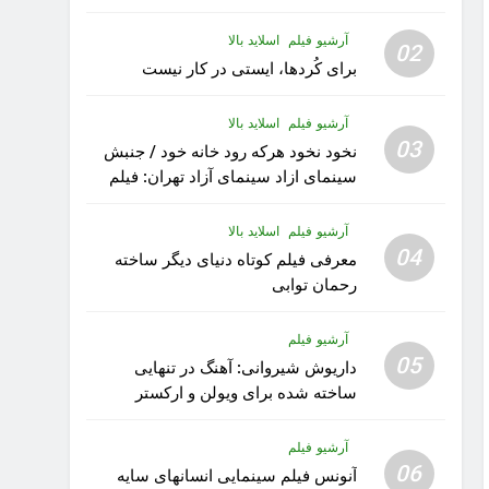
آرشیو فیلم
اسلاید بالا
02
برای کُردها، ایستی در کار نیست
آرشیو فیلم
اسلاید بالا
03
نخود نخود هرکه رود خانه خود / جنبش
سینمای ازاد سینمای آزاد تهران: فیلم
رویا کار زیبای رشید داوری
آرشیو فیلم
اسلاید بالا
04
معرفی فیلم کوتاه دنیای دیگر ساخته
رحمان توابی
آرشیو فیلم
05
داریوش شیروانی: آهنگ در تنهایی
ساخته شده برای ویولن و ارکستر
تقدیم به کودکان پناهنده
آرشیو فیلم
06
آنونس فیلم سینمایی انسانهای سایه