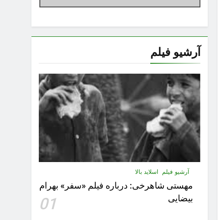
آرشیو فیلم
آرشیو فیلم
اسلاید بالا
مهستى شاهرخى:‌ درباره فيلم «سفر» بهرام
بیضایی
01