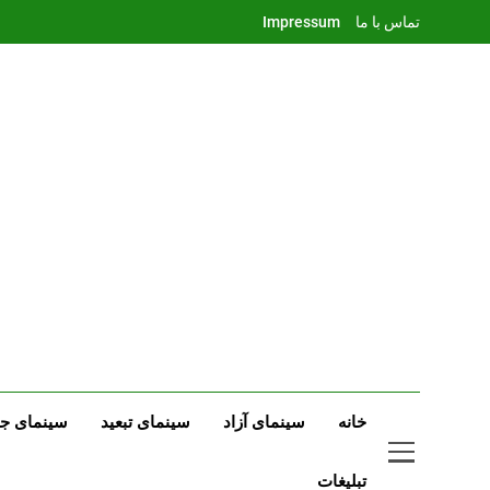
Ski
تماس با ما
Impressum
t
conten
خانه
سینمای آزاد
سینمای تبعید
سینمای جه
تبلیغات