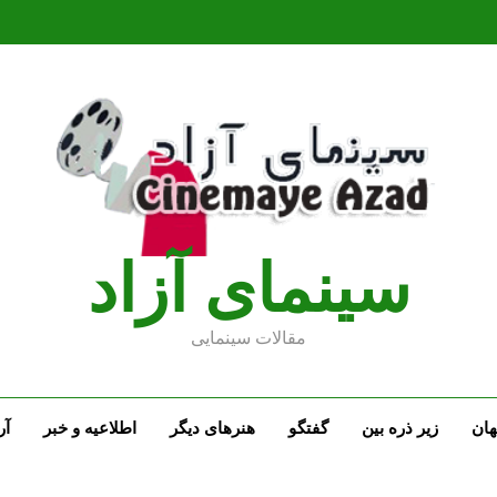
سينماى آزاد
مقالات سينمايى
ان
زیر ذره بین
گفتگو
هنرهای دیگر
اطلاعیه و خبر
آر