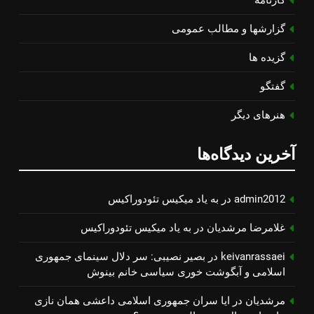
گزارشها و مطالب عمومی
گزیده ها
گفتگو
هنرهای دیگر
آخرین دیدگاه‌ها
admin2012
در
به یاد میكیس تئودوراكیس
غلامرضا مرشدیان
در
به یاد میكیس تئودوراكیس
keivanrassaei
در
بصیر نصیبی: سر دلال سینمای جمهوری
اسلامی و آبگوشت خوری سیاسی خانم بینوش
مرشدیان
در
ایا سران جمهوری اسلامی داعشی همان نازی