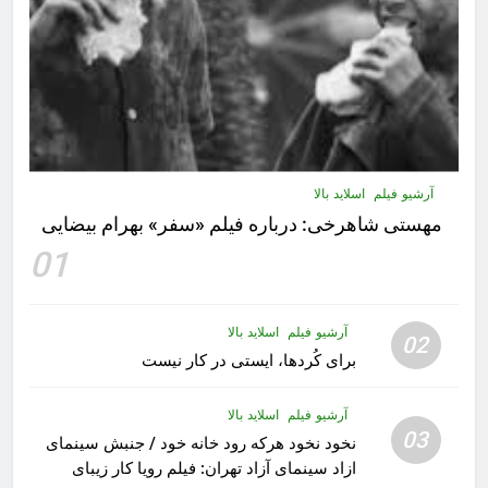
آرشیو فیلم
اسلاید بالا
مهستى شاهرخى:‌ درباره فيلم «سفر» بهرام بیضایی
01
آرشیو فیلم
اسلاید بالا
02
برای کُردها، ایستی در کار نیست
آرشیو فیلم
اسلاید بالا
03
نخود نخود هرکه رود خانه خود / جنبش سینمای
ازاد سینمای آزاد تهران: فیلم رویا کار زیبای