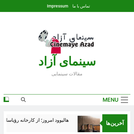
Ski
تماس با ما
Impressum
t
conten
سينماى آزاد
مقالات سينمايى
MENU
هالیوود امروز؛ از کارخانه رؤیاسازی تا
آخرین‌ها