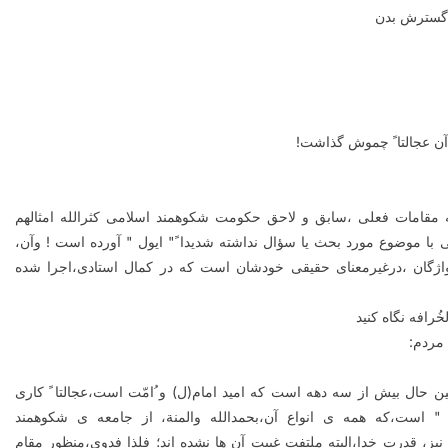
 گسترش بدن
ن عجالتا ً چموش گذاشت
!
ه مقامات فعلی ،سابق و لاحق حکومت شکوهمند اسلامی کثرالله امثالهم
اطی با موضوع مورد بحث یا سؤال نداشته شدیدا ً" ایول " آورده است ! وآن،
 واژگان ،درغیرمعنای حقیقی خودشان است که در کمال استادی،اجرا شده
رافه نگاه کنید
 مردم
:
ن حال بیش از سه دهه است که امید امام(ل) و ُامّت است،عجالتا ً کاری
 است،که همه ی انواع آن،بحمدالله والمنة، از جامعه ی شکوهمند
ز، قدرت خدا،البته ملتفت غیبت آن ها نشده اند؛ فلذا فدوی،منظور مقام