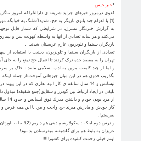
*
خبر خیس
فدوی درمرور خبرهای جراید شریفه ی دارالخُرافه امروز ،ناگ
(1) با اعزام چند بانوی بازیگر به حج، شدیدا ًشلنگ به خوابگه مورچگان مکتبی ریخته است !،بنقل از مردم ریپورت بخوانید
به گزارش خبرنگار مشرق، در شرايطي كه شمار قابل توجهي 
مي‌کنند و هر ساله تعدادي از آنها به واسطه كهولت سن و بيمار
بازیگران سینما و تلویزیون عازم عربستان شدند
. ..
تهران را به مقصد جده ترک کردند تا اعمال حج تمتع را به جای آو
و اما از چند کامنت مزین به ادب اسلامی مانند : خاک بر سرت
بگذریم، فدوی هم در این میان چیزهائی آموخت؛از جمله اینکه 
لیسانس و 14 سال سابقه ی کار !،به نظری که در این 
بلیغی در ایجاد ارتباط بین گودرز و شقایق(جمع شقیقه) مبذول 
از مرد 
كار خودش و مادرش ميرند حج واجب و من با اين همه قرض و قسط 
بفرستم
.!
و درس دوم اینکه : سکولاریسم دینی هم داریم (2)! ،بله، باورتان نمی شود ؟ بفرمائید
عزیزان یه بلیط هم برای گلشیفته میفرستادن بد نبود
!
اونم خیلی زحمت کشیده برای کشور
!!!!!