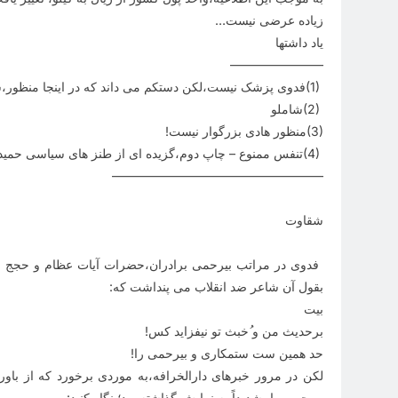
زیاده عرضی نیست
…
یاد داشتها
———————–
(1)
فدوی پزشک نیست،لکن دستکم می داند که در اینجا منظور،ش
(2)
شاملو
(3)
منظور هادی بزرگوار نیست
!
(4)
تنفس ممنوع – چاپ دوم،گزیده ای از طنز های سیاسی حمیدرضا رحیم
—————————————————
شقاوت
فدوی در مراتب بیرحمی برادران،حضرات آیات عظام و حجج اسلام
بقول آن شاعر ضد انقلاب می پنداشت که
:
بیت
برحدیث من و ُخبث تو نیفزاید کس
!
حد همین ست ستمکاری و بیرحمی را
!
لکن در مرور خبرهای دارالخرافه،به موردی برخورد که از باور
بیرحمی را، شدیداً به نمایش گذاشته بود؛ نگاه کنید
: