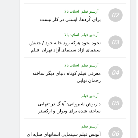
آرشیو فیلم
اسلاید بالا
02
برای کُردها، ایستی در کار نیست
آرشیو فیلم
اسلاید بالا
03
نخود نخود هرکه رود خانه خود / جنبش
سینمای ازاد سینمای آزاد تهران: فیلم
رویا کار زیبای رشید داوری
آرشیو فیلم
اسلاید بالا
04
معرفی فیلم کوتاه دنیای دیگر ساخته
رحمان توابی
آرشیو فیلم
05
داریوش شیروانی: آهنگ در تنهایی
ساخته شده برای ویولن و ارکستر
تقدیم به کودکان پناهنده
آرشیو فیلم
06
آنونس فیلم سینمایی انسانهای سایه ای