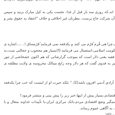
 اند،که روزی سه بار قبل از غذا، نخست یکی به کپل مبارک بزنید و سپس
م آن شرکت خاج پرست، بنظرتان غیر اخلاقی و خلاف "اعتقاد به حقوق بشر و
چرا هی قُرم ُقرُم می کنند و یکدفعه نمی فرمایند ُقرُمساق !.. …..اشاره ی
بی ادبانه ی فدوی،که تازه در سنجش با ادبیاتی که بلند پا یگان حکومت اسلامی،استعمال می فرمایند (1)بسیار هم محجوب و خجالتی ست،به
قیه یعنی دلار است که بموجب گزارشاتی که هم اکنون خشخاشی از تنور
،و شاهدی عینی نیز به فدوی گفت که هر دلار وجه رایج ممالک محروسه ی ولایت مطلقه ی
حیرت فدوی "از سرزمینی نیست که در آن/ مزد گوركن از بهاي آزادي آدمي افزون باشد(2) .” بلکه حیرت او از اینست که خب چرا یکدفعه
.
تصادی،بسیار پیش از اینها،خبر زیر را پیش بینی و منتشر فرمود
!:
یر وضع اقتصادی مردم،بانک مرکزی ایران،با تأییدات خداوند متعال و با
.
!(4
)