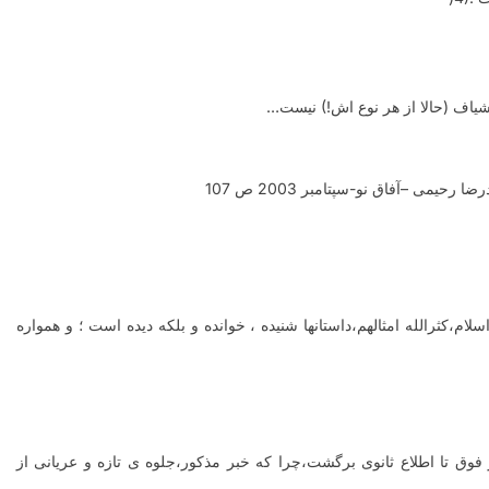
یاف (حالا از هر نوع اش!) نیست
…
ی –آفاق نو-سپتامبر 2003 ص 107
،کثرالله امثالهم،داستانها شنیده ، خوانده و بلکه دیده است ؛ و همواره
 فوق تا اطلاع ثانوی برگشت،چرا که خبر مذکور،جلوه ی تازه و عریانی از