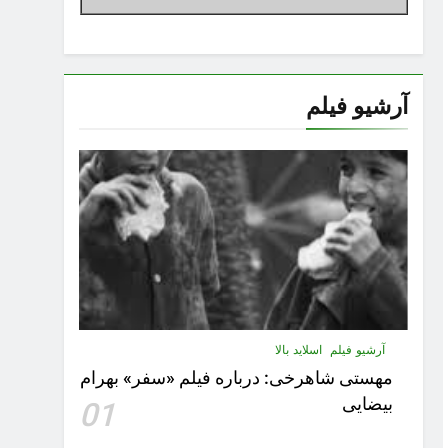
آرشیو فیلم
آرشیو فیلم
اسلاید بالا
مهستى شاهرخى:‌ درباره فيلم «سفر» بهرام
بیضایی
01