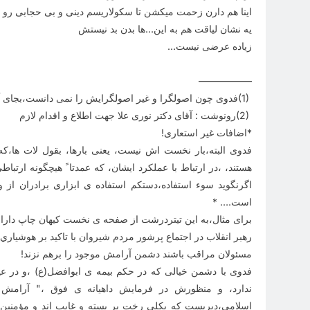
اینا هم دارن زحمت میکشن تا سکولاریسم دینی و بی حجابی رو
یه نشان لیاقت هم به این…ها بدن بد نیستش
زیاده عرضی نیست
…
—————–
(1)
فدوی چون اصولگرا و غیر اصولگرایش را نمی دانست،بجای آ
(2)
رونوشت : آقای دکتر نوری علا جهت اطلاع و اقدام لازم
*اضافات غیر استعاری
!
فدوی البته،بار نخست اش نیست، یعنی بارها، بقول لات ها،ک
هستند، ،در ارتباط با عملکرد ایشان، که عمدتا ً هیچگونه ارتب
اگرنگوید سوء استفاده،دستکم استفاده ی ابزاری برادران از
است
* ….
برای مثال،به این تیتردرشت از صفحه ی نخست کیهان چاپ دارالخُ
رهبر انقلاب در اجتماع پرشور مردم شيروان با تاكيد بر هوشياري
مسئولان مراقب باشند دشمن آرامش موجود را برهم نزند
!
فدوی با دشمن خیالی که در حکم بیمه ی ابوافضل(ع) ،و در عی
ندارد، و منظورش در فرمایش داهیانه ی فوق ،" آرامش "
اسلامی،دیریست که بکلی رخت بر بسته و غایب اند و مؤمنین نی