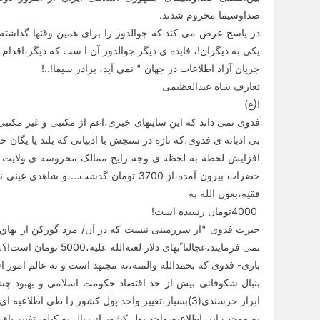
صداوسیما محروم شدند
.
در پاسخ عرض می کند که جوالدوز را برای همین وقتها گذاشته
یکی به دیگران!، فایده ی دیگر جوالدوز آن ا ست که دیگر،اقدا
جریان آزاد اطلاعات در جهان " نمی آید، برادر سیما
!..!
تعارف شاه عبدالعظیمی
!(ع)
فدوی نمی داند که این سایتهای خبری،اعم از مکتبی و غیر مکتبی،
افزایش لحظه به لحظه ی وجه رایج ممالک محروسه ی ولایت ف
حضرات بیرون آمده،از 3700 تومان گذشت…
فقیه،بعون الله به
4000
تومان رسیده است
!
نمی فرمایند،عجالتا ًبهای دلار لعنةالله علیه،5000 تومان است!؟
.
باری- فدوی که بحمدالله والمنة،نه مجتهد است و نه عالم امور اق
بنبال شکوفائی بیش از حد اقتصاد حکومت اسلامی و بهبود چشمگ
ابراز خرسندی(3)بسیار،تغییر واحد پول کشور را طی اطلاعیه ای، به آگاهی عموم رساند
به موجب این اطلاعیه،واحد پول کشور از ریال به کیلو، تغییر یافت 