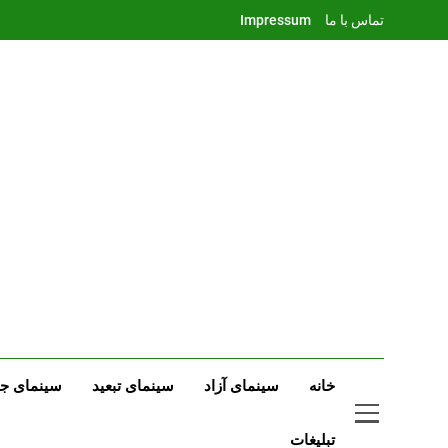
Ski
تماس با ما
Impressum
t
conten
خانه
سینمای آزاد
سینمای تبعید
سینمای جه
تبلیغات