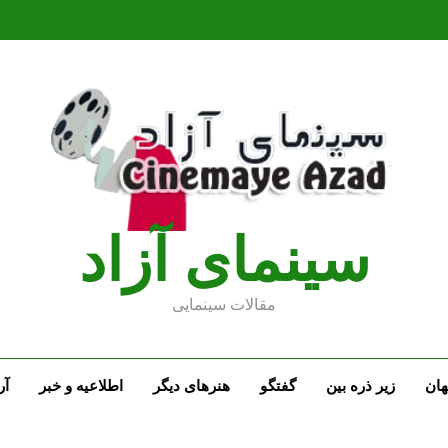
سينماى آزاد
مقالات سينمايى
ان
زیر ذره بین
گفتگو
هنرهای دیگر
اطلاعیه و خبر
آر