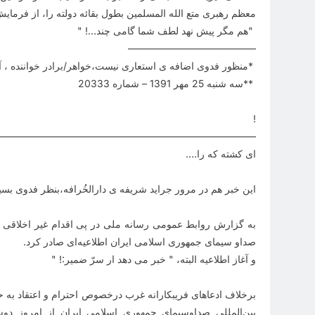
معظم رهبری متع الله المسلمین بطول بقائه دولته را، از فرمایش
"
هم مگر پیش نهد لطف شما گامی چند
" !…
—————————————
*
منظور فدوی اضافه ی استعاری نیست،خواهر/برادر خواننده ، آن
**
سه شنبه 25 مهر 1391 – شماره 20333
!
——————————————————————————–
ای کشته که را
….
این خبر هم در مرور جراید شریفه ی دارالخُرافه،بنظر فدوی بسی
به گزارش روابط عمومی رسانه ملی در پی اقدام غیر اخلاقی 
صداو سیمای جمهوری اسلامی ایران اطلاعیه‌ای صادر کرد
.
و آغاز اطلاعیه البته، " خبر می دهد ار سرّ ضمیر
" !:
برخلاف ادعاهای فریبکارانه غرب درخصوص احترام و اعتقاد به ح