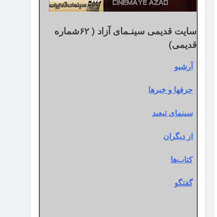
سایت قدیمی سینـمای آزاد ( ۶۲شماره
قدیمی)
آرشیو
حرفها و خبرها
سینمای تبعید
از دیگران
کتاب‌ها
گفتگو