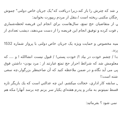
زیر شد که چترش را باز کند،زیرا دریافت که"یک جریان خاص دولتی" چموش
:
از متقاضيان حج تمتع، سال‌هاست براي انجام اين فريضه لحظه‌شماري
ي فوت کرده و توفيق انجام اين فريضه را از دست مي‌دهند، ديشب تعدادی از
تعدادی از بازیگران سینما و تلویزیون، ديشب با استفاده از سهمیه مخصوص و حمایت ویژه یک جریان خاص دولتی با پرواز شماره 1532
رند
.
! / چشم خودت در بیاد !/ خودت پستی! / قبول نیست انشاالله ! و …. که
معلومش شد که شرائط احراز حج تمتع عبارتند از : مرد بودن- داشتن فوق
پیوند درپی می آید نگاه،و در ضمن ملاحظه کنید که آن صاحبنظر بزرگوار،چه سعی
داشته است
!:
بودن خودم و داشتن مدرك فوق ليسانس و حدود 14 سال سابقه كار اداري، خجالت ميكشم. اين چه عدالتي است كه يك بازيگر تازه
نميتونم به مادر و پدرم هفته‌اي يكبار سر بزنم چه برسد آنهارا مكه هم
: