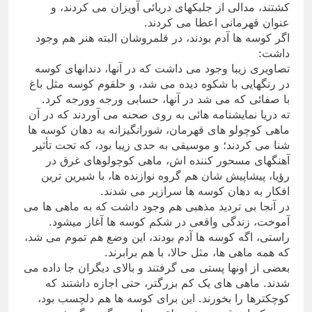
کشتند، مدالی از جلبکهای دریائی آویزان می کردند، و
عنوان قهرمانی اعطا می کردند
.
اگر كوسه ها آدم بودند، در قلمروشان البته هنر هم وجود
داشت
:
تصاویری زیبا وجود می داشت که در آنها، دندانهای كوسه
در رنگهایی با شکوه دیده می شد، و حلقوم کوسه مثل باغ
با صفائی که می شد در آنها، حسابی ورجه وورجه کرد
.
ته دریا نمایشنامه هائی به روی صحنه می آوردند كه در آن
ماهی كوچولو های قهرمان، شورانگیزانه به دهان كوسه ها
شنا می کردند؛ و موسیقی به حدی زیبا بود، که تحت تأثیر
آهنگهای مسحور كننده اش، ماهی کوچولوهای غرق در
رؤیا، پیشاپیش شان هم گروه نوازنده ها، با شیرین ترین
افکار به دهان کوسه ها سرازیر می شدند
.
در آنجا بی تردید مذهبی هم وجود داشت كه به ماهی ها می
آموخت، زندگی واقعی در شكم كوسه ها آغاز میشود
.
راستی، اگه کوسه ها آدم بودند، این وضع هم تموم می شد،
که همه ماهی ها، مثل حالا، با هم برابرند
.
بعضی از اونها پستی می گرفتند و بالای دیگران جا داده می
شدند. ماهی های یک کم بزرگتر، حتی اجازه داشتند که
کوچکترها را بخورند. این برای کوسه ها هم دلچسب بود،