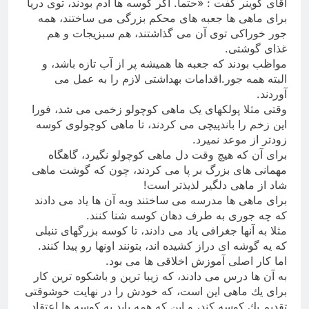
آقای كوینر گفت : «حتما. اگر كوسه ها آدم بودند، توی دریا
برای ماهی ها جعبه های محكم بزرگی می ساختند، همه
جور خوراكی توی آن می گذاشتند، هم سبزیجات و هم
غذای گوشتی
.
مواظب بودند كه جعبه ها همیشه پر از آب تازه باشد، و
البته همه جور.اقدامات بهداشتی لازم را به عمل می
آوردند
.
وقتی مثلا پولکهای یک ماهی کوچولو زخمی می شد، فورا
این زخم را باندپیچی می کردند، تا ماهی کوچولوی کوسه
زودتر از موعد نمیرد
.
برای آن كه هیچ وقت دل ماهی كوچولو نگیرد، گاهگاه
مهمانی های بزرگ بر پا می كردند، چون كه گوشت ماهی
شاد از ماهی دلگیر لذیذتر است
!
برای ماهی ها مدرسه می ساختند وبه آن ها یاد می دادند
كه چه جوری به طرف دهان كوسه شنا كنند
.
مثلا به آنها جغرافی یاد می دادند، تا کوسه بزرگهای تنبلی
که یه گوشه ای دراز کشیده اند، بتونند اونها رو پیدا کنند
.
اما کار اصلی آموزش اخلاقی ها می بود
.
به آن ها درس می دادند، كه زیبا ترین و باشكوه ترین كار
برای یك ماهی این است، كه خودش را در نهایت خوشوقتی
تقدیم یك كوسه كند، و این که همه باید به کوسه ها اعتقاد