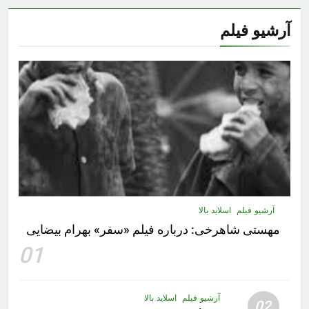
آرشیو فیلم
آرشیو فیلم
اسلاید بالا
مهستى شاهرخى:‌ درباره فيلم «سفر» بهرام بیضایی
01
آرشیو فیلم
اسلاید بالا
02