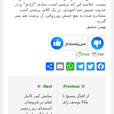
نیست. خلاصه این که برشتی است منادی "آزادی" و در
خدمت جنبش ضد آخوندی. در یک کلام، برشتی است
مصادره شده به نفع جنبش بورژوائی. از برشت هم نمی
گذرند
.
بهمن شفیق
می‌پسندم
Share
WhatsApp
Email
Telegram
Facebook
Twitter
Next:
Previous:
راهبری
نوشته
از اقبال مسيح تا
نمایش کپی کامل
ملالا يوسف زای
فیلم تن فروشان
(سینمای زیر زمینی