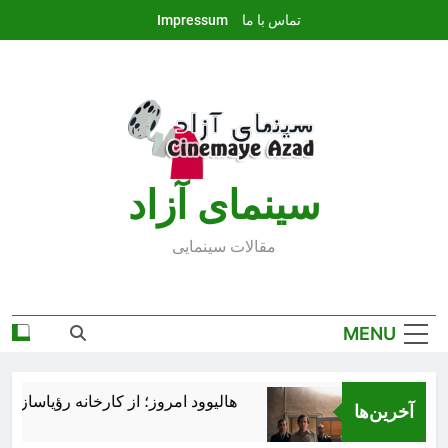
Ski
تماس با ما
Impressum
t
conten
سينماى آزاد
مقالات سينمايى
MENU
هالیوود امروز؛ از کارخانه رؤیاسازی تا 
آخرین‌ها