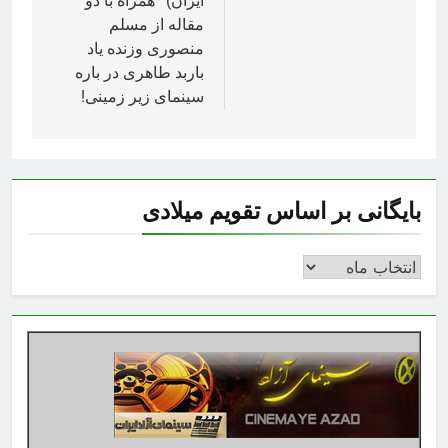
ایران) *همراه با دو
مقاله از مسلم
منصوری وزنده یاد
باربد طاهری در باره
سینمای زیر زمینی!
بایگانی بر اساس تقویم میلادی
بایگانی
بر
اساس
تقویم
میلادی