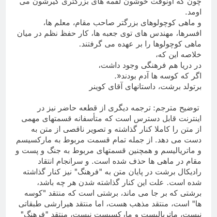
چون که اونوقت خوشون لقمه های بزرگتری گیرشون می
اومد
.
و ماهی کوچولوهای بزرگتر صاحب مقام، معلم ها،
افسرها، مهندس های توی جعبه ها، کار حفظ نظم در میان
ماهی کوچولوها را بر عهده می گرفتند
.
خلاصه این که،
در دریا هم فرهنگی وجود داشت،
اگر که کوسه ها آدم بودند
.»
برتولد برشت، داستانهای آقای کوینر
توضیح مترجم: ترجمه دیگری از قطعه حاضر نیز در
اینترنت قابل دسترس است که متأسفانه قسمتهای مهمی
از متن را کاملا کنار گذاشته و تصویر ناقصی از متن به
دست می دهد. از جمله تمام قسمت مربوط به مارکسیسم
و ماتریالیسم و همچنین قسمتهای مربوط به جنگ و پست و
مقام در ماهی ها حذف شده است. و سرانجام انتقاد
رادیکال برشت در پایان متن به "فرهنگ" نیز کنار گذاشته
شده است. علت این کنار گذاشته شدن هر چه باشد،
برشتی که بر جا می ماند، برشتی است که منتقد "کوسه
ها" است، منتقد مذهب هست، اما منتقد هیرارشی طبقاتی
نیست، ماتریالیست و مارکسیست نیست، منتقد "فرهنگ"