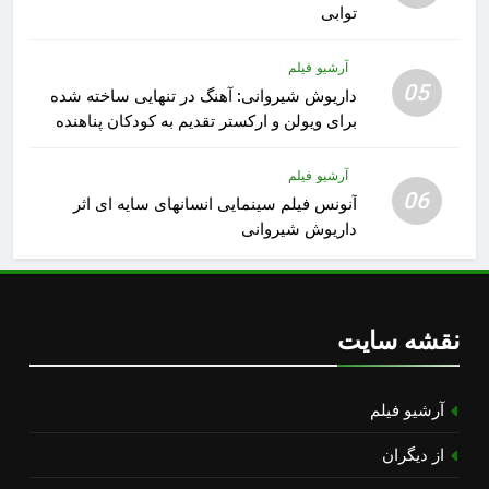
توابی
آرشیو فیلم
05
داریوش شیروانی: آهنگ در تنهایی ساخته شده
برای ویولن و ارکستر تقدیم به کودکان پناهنده
آرشیو فیلم
06
آنونس فیلم سینمایی انسانهای سایه ای اثر
داریوش شیروانی
نقشه سایت
آرشیو فیلم
از دیگران