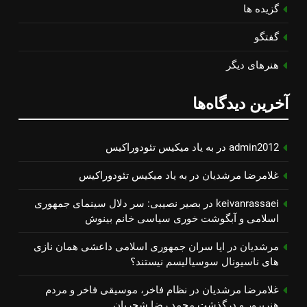
گزیده ها
گفتگو
هنرهای دیگر
آخرین دیدگاه‌ها
admin2012
در
به یاد میكیس تئودوراكیس
غلامرضا مرشدیان
در
به یاد میكیس تئودوراكیس
keivanrassaei
در
بصیر نصیبی: سر دلال سینمای جمهوری
اسلامی و آبگوشت خوری سیاسی خانم بینوش
مرشدیان
در
ایا سران جمهوری اسلامی داعشی همان نازی
های ناسیونال سوسیالیسم نیستند؟
غلامرضا مرشدیان
در
نظام فاخر، موسیقی فاخر و مردم
هنرپرور و درگذشت محمد رضا شجریان