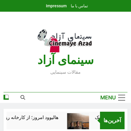
Ski
تماس با ما
Impressum
t
conten
سينماى آزاد
مقالات سينمايى
MENU
هالیوود امروز؛ از کارخانه رؤیاس
آخرین‌ها