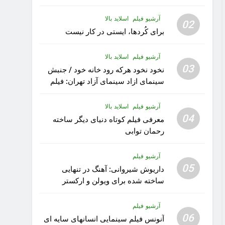
آرشیو فیلم
اسلاید بالا
02
برای کُردها، ایستی در کار نیست
آرشیو فیلم
اسلاید بالا
03
نخود نخود هرکه رود خانه خود / جنبش
سینمای ازاد سینمای آزاد تهران: فیلم
رویا کار زیبای رشید داوری
آرشیو فیلم
اسلاید بالا
04
معرفی فیلم کوتاه دنیای دیگر ساخته
رحمان توابی
آرشیو فیلم
05
داریوش شیروانی: آهنگ در تنهایی
ساخته شده برای ویولن و ارکستر
تقدیم به کودکان پناهنده
آرشیو فیلم
06
آنونس فیلم سینمایی انسانهای سایه ای