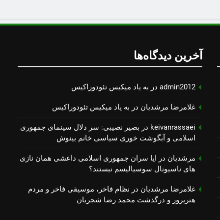
آخرین دیدگاه‌ها
admin2012
در
به یاد میكیس تئودوراكیس
غلامرضا مرشدیان
در
به یاد میكیس تئودوراكیس
keivanrassaei
در
بصیر نصیبی: سر دلال سینمای جمهوری
اسلامی و آبگوشت خوری سیاسی خانم بینوش
مرشدیان
در
ایا سران جمهوری اسلامی داعشی همان نازی
های ناسیونال سوسیالیسم نیستند؟
غلامرضا مرشدیان
در
نظام فاخر، موسیقی فاخر و مردم
هنرپرور و درگذشت محمد رضا شجریان