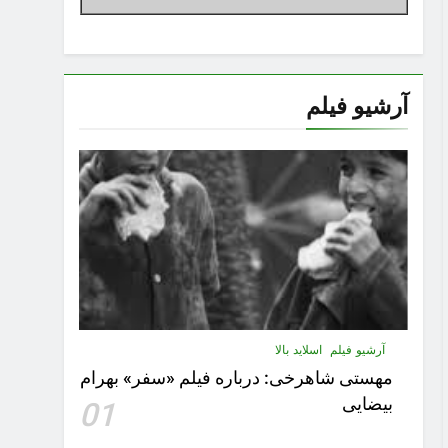
آرشیو فیلم
آرشیو فیلم
اسلاید بالا
مهستى شاهرخى:‌ درباره فيلم «سفر» بهرام
بیضایی
01