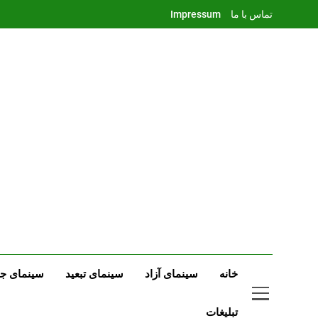
Ski
تماس با ما
Impressum
t
conten
خانه
سینمای آزاد
سینمای تبعید
سینمای جه
تبلیغات