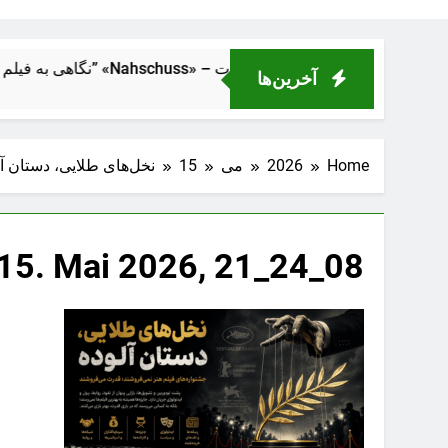
 فاصلهٔ نزدیک” «Nahschuss» – تراژدی انسانی در دل ماشین قدرت
آخرین‌ها
Home
2026
می
15
نخل‌های طلایی، دستان آل
15. Mai 2026, 21_24_08