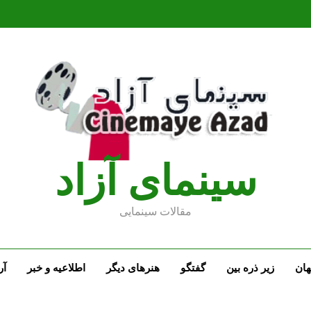
سينماى آزاد
مقالات سينمايى
ان
زیر ذره بین
گفتگو
هنرهای دیگر
اطلاعیه و خبر
آر