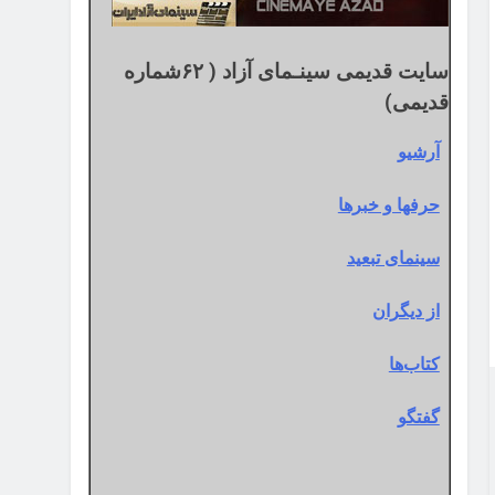
سایت قدیمی سینـمای آزاد ( ۶۲شماره
قدیمی)
آرشیو
حرفها و خبرها
سینمای تبعید
از دیگران
کتاب‌ها
گفتگو