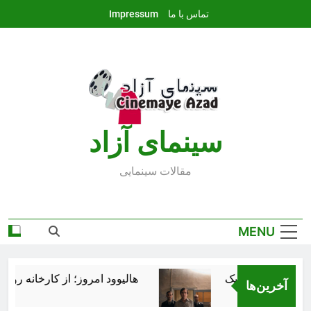
Ski
تماس با ما
Impressum
t
conten
سينماى آزاد
مقالات سينمايى
MENU
هالیوود امروز؛ از کارخانه رؤیاس
آخرین‌ها