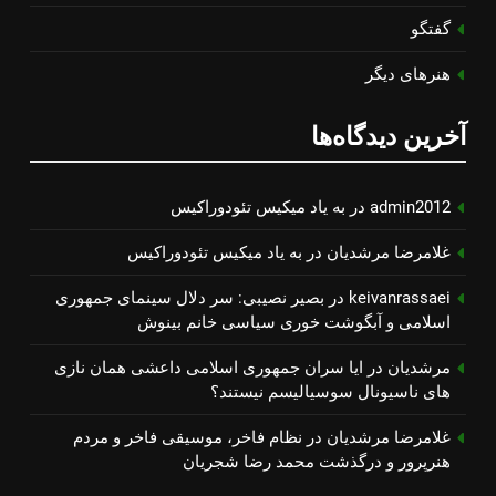
گفتگو
هنرهای دیگر
آخرین دیدگاه‌ها
admin2012
در
به یاد میكیس تئودوراكیس
غلامرضا مرشدیان
در
به یاد میكیس تئودوراكیس
keivanrassaei
در
بصیر نصیبی: سر دلال سینمای جمهوری
اسلامی و آبگوشت خوری سیاسی خانم بینوش
مرشدیان
در
ایا سران جمهوری اسلامی داعشی همان نازی
های ناسیونال سوسیالیسم نیستند؟
غلامرضا مرشدیان
در
نظام فاخر، موسیقی فاخر و مردم
هنرپرور و درگذشت محمد رضا شجریان