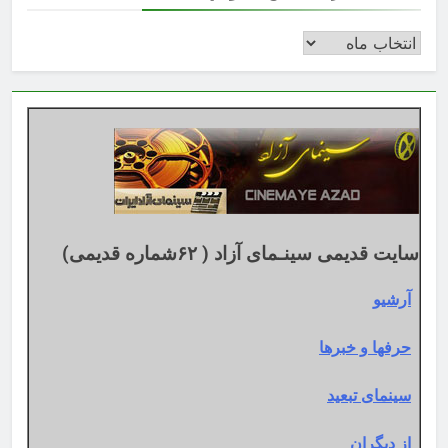
بایگانی
بر
اساس
تقویم
میلادی
سایت قدیمی سینـمای آزاد ( ۶۲شماره قدیمی)
آرشیو
حرفها و خبرها
سینمای تبعید
از دیگران