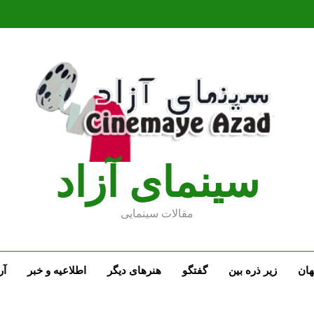
سينماى آزاد
مقالات سينمايى
ان
زیر ذره بین
گفتگو
هنرهای دیگر
اطلاعیه و خبر
آر