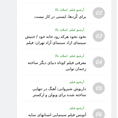
آرشیو فیلم
اسلاید بالا
02
برای کُردها، ایستی در کار نیست
آرشیو فیلم
اسلاید بالا
03
نخود نخود هرکه رود خانه خود / جنبش
سینمای ازاد سینمای آزاد تهران: فیلم
رویا کار زیبای رشید داوری
آرشیو فیلم
اسلاید بالا
04
معرفی فیلم کوتاه دنیای دیگر ساخته
رحمان توابی
آرشیو فیلم
05
داریوش شیروانی: آهنگ در تنهایی
ساخته شده برای ویولن و ارکستر
تقدیم به کودکان پناهنده
آرشیو فیلم
06
آنونس فیلم سینمایی انسانهای سایه