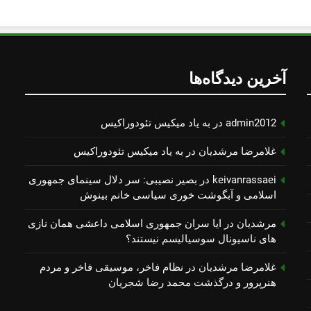
آخرین دیدگاه‌ها
admin2012
در
به یاد میكیس تئودوراكیس
غلامرضا مرشدیان
در
به یاد میكیس تئودوراكیس
keivanrassaei
در
بصیر نصیبی: سر دلال سینمای جمهوری
اسلامی و آبگوشت خوری سیاسی خانم بینوش
مرشدیان
در
ایا سران جمهوری اسلامی داعشی همان نازی
های ناسیونال سوسیالیسم نیستند؟
غلامرضا مرشدیان
در
نظام فاخر، موسیقی فاخر و مردم
هنرپرور و درگذشت محمد رضا شجریان