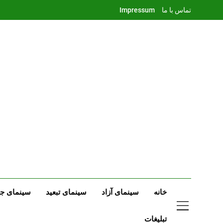
Ski
تماس با ما
Impressum
t
conten
خانه
سینمای آزاد
سینمای تبعید
سینمای جه
تبلیغات