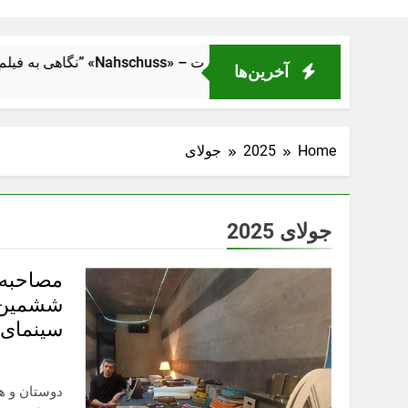
شلیک از فاصلهٔ نزدیک” «Nahschuss» – تراژدی انسانی در دل ماشین قدرت
آخرین‌ها
Home
2025
جولای
جولای 2025
مصاحبه ب
ششمین س
سینمای آ
دوستان و ه