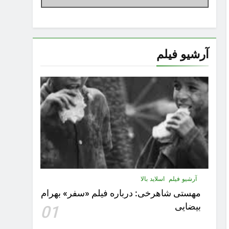
آرشیو فیلم
آرشیو فیلم
اسلاید بالا
مهستى شاهرخى:‌ درباره فيلم «سفر» بهرام
بیضایی
01