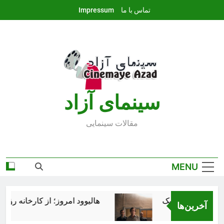
Ski
تماس با ما
Impressum
t
conten
سينماى آزاد
مقالات سينمايى
MENU
هالیوود امروز؛ از کارخانه رؤیاس
آخرین‌ها