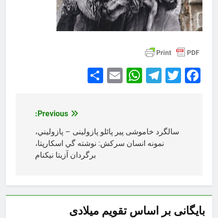
Share
WhatsApp
Email
Telegram
Facebook
Twitter
Previous:
راهبری
نوشته
سالگرد خاموشی پیر پائلو پازولینی – پازوليني،
نمونه انسان سركش: نوشته گي اسكارپتا،
برگردان آزيتا نيكنام
بایگانی بر اساس تقویم میلادی