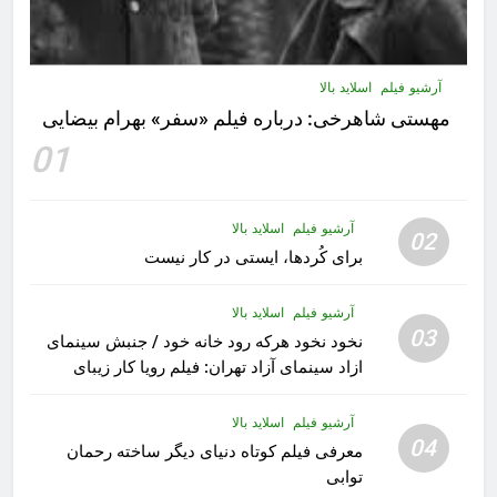
آرشیو فیلم
اسلاید بالا
مهستى شاهرخى:‌ درباره فيلم «سفر» بهرام بیضایی
01
آرشیو فیلم
اسلاید بالا
02
برای کُردها، ایستی در کار نیست
آرشیو فیلم
اسلاید بالا
03
نخود نخود هرکه رود خانه خود / جنبش سینمای
ازاد سینمای آزاد تهران: فیلم رویا کار زیبای
رشید داوری
آرشیو فیلم
اسلاید بالا
04
معرفی فیلم کوتاه دنیای دیگر ساخته رحمان
توابی