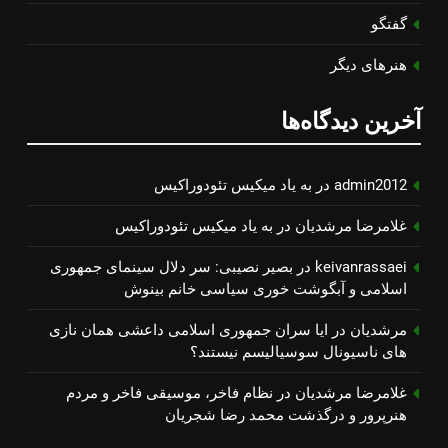
گفتگو
هنرهای دیگر
آخرین دیدگاه‌ها
admin2012
در
به یاد میكیس تئودوراكیس
غلامرضا مرشدیان
در
به یاد میكیس تئودوراكیس
keivanrassaei
در
بصیر نصیبی: سر دلال سینمای جمهوری
اسلامی و آبگوشت خوری سیاسی خانم بینوش
مرشدیان
در
ایا سران جمهوری اسلامی داعشی همان نازی
های ناسیونال سوسیالیسم نیستند؟
غلامرضا مرشدیان
در
نظام فاخر، موسیقی فاخر و مردم
هنرپرور و درگذشت محمد رضا شجریان