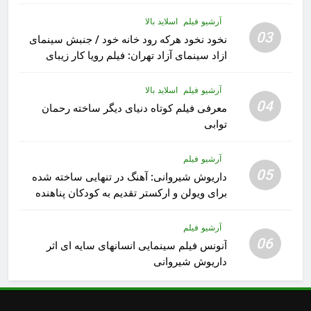
آرشیو فیلم
اسلاید بالا
03
نخود نخود هرکه رود خانه خود / جنبش سینمای
ازاد سینمای آزاد تهران: فیلم رویا کار زیبای
رشید داوری
آرشیو فیلم
اسلاید بالا
04
معرفی فیلم کوتاه دنیای دیگر ساخته رحمان
توابی
آرشیو فیلم
05
داریوش شیروانی: آهنگ در تنهایی ساخته شده
برای ویولن و ارکستر تقدیم به کودکان پناهنده
آرشیو فیلم
06
آنونس فیلم سینمایی انسانهای سایه ای اثر
داریوش شیروانی