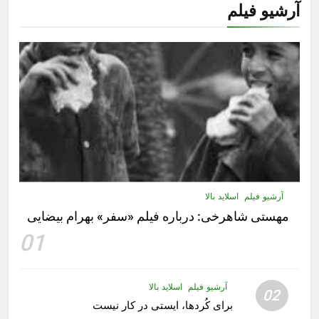
آرشیو فیلم
آرشیو فیلم
اسلاید بالا
مهستى شاهرخى:‌ درباره فيلم «سفر» بهرام بیضایی
01
آرشیو فیلم
اسلاید بالا
02
برای کُردها، ایستی در کار نیست