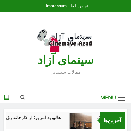
Ski
تماس با ما
Impressum
t
conten
سينماى آزاد
مقالات سينمايى
MENU
هالیوود امروز؛ از کارخانه رؤیاساز
آخرین‌ها