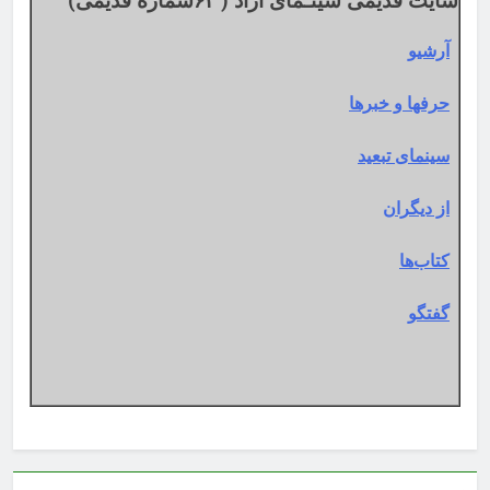
سایت قدیمی سینـمای آزاد ( ۶۲شماره قدیمی)
آرشیو
حرفها و خبرها
سینمای تبعید
از دیگران
کتاب‌ها
گفتگو