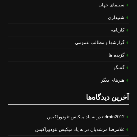
سینمای جهان
شنیداری
کارنامه
گزارشها و مطالب عمومی
گزیده ها
گفتگو
هنرهای دیگر
آخرین دیدگاه‌ها
admin2012
در
به یاد میكیس تئودوراكیس
غلامرضا مرشدیان
در
به یاد میكیس تئودوراكیس