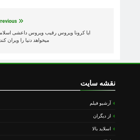
revious:
راهبری
نوشته
ایا کرونا ویروس رقیب ویروس داعشی اسلام
میخواهد دنیا را ویران کند
نقشه سایت
آرشیو فیلم
از دیگران
اسلاید بالا