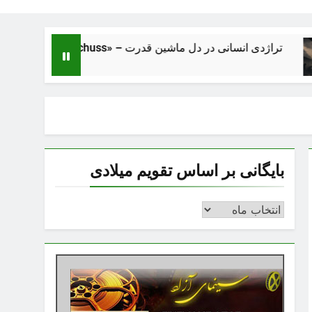
 از فاصلهٔ نزدیک” «Nahschuss» – تراژدی انسانی در دل ماشین قدرت
بایگانی بر اساس تقویم میلادی
بایگانی
بر
اساس
تقویم
میلادی