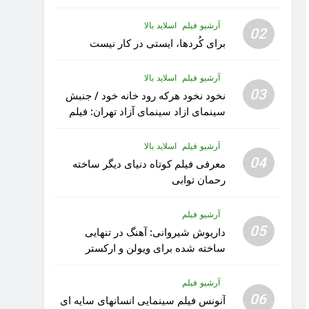
آرشیو فیلم
اسلاید بالا
02
برای کُردها، ایستی در کار نیست
آرشیو فیلم
اسلاید بالا
03
نخود نخود هرکه رود خانه خود / جنبش
سینمای ازاد سینمای آزاد تهران: فیلم
رویا کار زیبای رشید داوری
آرشیو فیلم
اسلاید بالا
04
معرفی فیلم کوتاه دنیای دیگر ساخته
رحمان توابی
آرشیو فیلم
05
داریوش شیروانی: آهنگ در تنهایی
ساخته شده برای ویولن و ارکستر
تقدیم به کودکان پناهنده
آرشیو فیلم
06
آنونس فیلم سینمایی انسانهای سایه ای