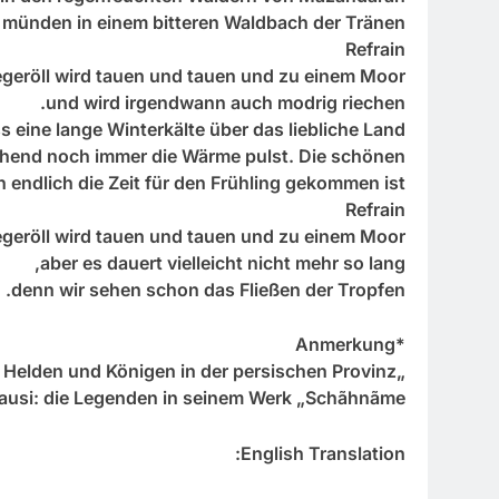
h münden in einem bitteren Waldbach der Tränen.
Refrain
eröll wird tauen und tauen und zu einem Moor,
und wird irgendwann auch modrig riechen.
 eine lange Winterkälte über das liebliche Land
hend noch immer die Wärme pulst. Die schönen
endlich die Zeit für den Frühling gekommen ist.
Refrain
eröll wird tauen und tauen und zu einem Moor,
aber es dauert vielleicht nicht mehr so lang,
denn wir sehen schon das Fließen der Tropfen.
*Anmerkung
„Diw“, Plural „Diven“ – mythischer Gegner von Helden und Königen in der persischen Provinz
usi: die Legenden in seinem Werk „Schãhnãme“.
English Translation: