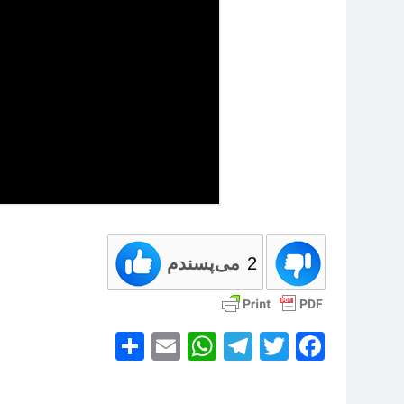
2
می‌پسندم
Share
WhatsApp
Email
Telegram
Facebook
Twitter