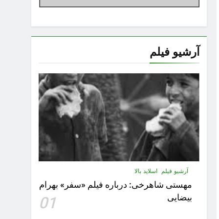
آرشیو فیلم
آرشیو فیلم
اسلاید بالا
مهستى شاهرخى:‌ درباره فيلم «سفر» بهرام
بیضایی
01