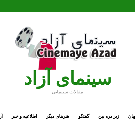
سينماى آزاد
مقالات سينمايى
ان
زیر ذره بین
گفتگو
هنرهای دیگر
اطلاعیه و خبر
آر