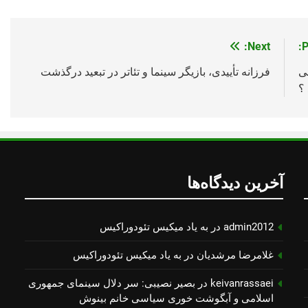
Next:
P
ی
فرزانه تأییدی، بازیگر سینما و تئاتر در تبعید درگذشت
 ؟
آخرین دیدگاه‌ها
admin2012
در
به یاد میكیس تئودوراكیس
غلامرضا مرشدیان
در
به یاد میكیس تئودوراكیس
keivanrassaei
در
بصیر نصیبی: سر دلال سینمای جمهوری
اسلامی و آبگوشت خوری سیاسی خانم بینوش