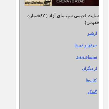
سایت قدیمی سینـمای آزاد ( ۶۲شماره
قدیمی)
آرشیو
حرفها و خبرها
سینمای تبعید
از دیگران
کتاب‌ها
گفتگو