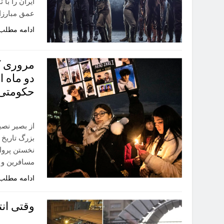
ایران را با
عمق مبارزا
ادامه مطلب
مروری ک
دو ماه ا
حکومتی.
از بصیر نصی
بزرگ تاریخ 
نخستن پروا
مسافرین و خ
ادامه مطلب
وقتی ان