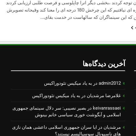
 توجه کردند ،بخشی دیگر انرا چاپلوسی و فرصت طلبی ارزیابی کردند
، اما من واژه ای نیافتیم که این چرخش 180 درجه ای را معنا کند وقیحانه تصویرش
این که این سینماگران که سالهاست در خدمت بقای…
آخرین دیدگاه‌ها
admin2012
در
به یاد میكیس تئودوراكیس
غلامرضا مرشدیان
در
به یاد میكیس تئودوراكیس
keivanrassaei
در
بصیر نصیبی: سر دلال سینمای جمهوری
اسلامی و آبگوشت خوری سیاسی خانم بینوش
مرشدیان
در
ایا سران جمهوری اسلامی داعشی همان نازی
های ناسیونال سوسیالیسم نیستند؟