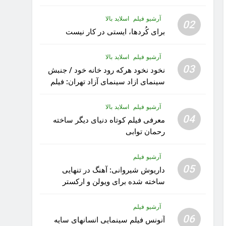
آرشیو فیلم
اسلاید بالا
02
برای کُردها، ایستی در کار نیست
آرشیو فیلم
اسلاید بالا
03
نخود نخود هرکه رود خانه خود / جنبش
سینمای ازاد سینمای آزاد تهران: فیلم
رویا کار زیبای رشید داوری
آرشیو فیلم
اسلاید بالا
04
معرفی فیلم کوتاه دنیای دیگر ساخته
رحمان توابی
آرشیو فیلم
05
داریوش شیروانی: آهنگ در تنهایی
ساخته شده برای ویولن و ارکستر
تقدیم به کودکان پناهنده
آرشیو فیلم
06
آنونس فیلم سینمایی انسانهای سایه