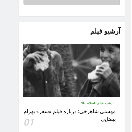
آرشیو فیلم
آرشیو فیلم
اسلاید بالا
مهستى شاهرخى:‌ درباره فيلم «سفر» بهرام
بیضایی
01