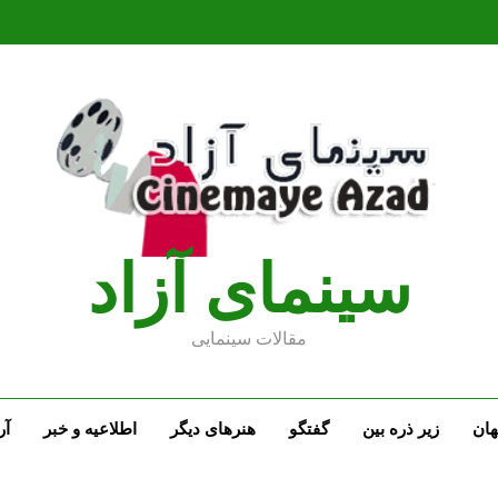
سينماى آزاد
مقالات سينمايى
ان
زیر ذره بین
گفتگو
هنرهای دیگر
اطلاعیه و خبر
آر