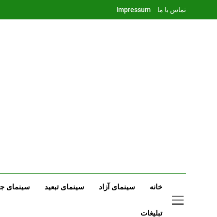
Ski
تماس با ما
Impressum
t
conten
خانه
سینمای آزاد
سینمای تبعید
سینمای جه
تبلیغات