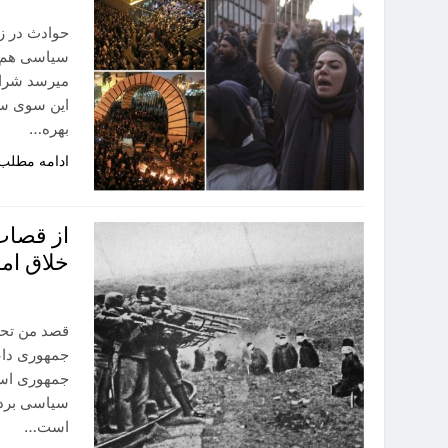
حوادث در زا
سیاسی هم ب
میرسد شرای
این سوی سی
بهره…
ادامه مطلب
از قصاب
خلاق ام
قصد من تحلی
جمهوری داع
جمهوری اسل
سیاسی برده 
است…