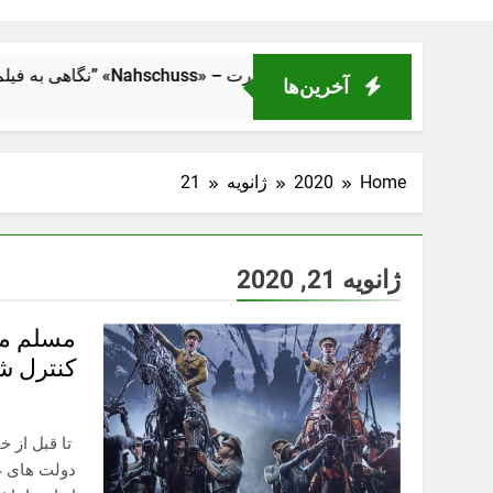
صلهٔ نزدیک” «Nahschuss» – تراژدی انسانی در دل ماشین قدرت
آخرین‌ها
Home
2020
ژانویه
21
ژانویه 21, 2020
مسلم من
کنترل شد
دولت های غر