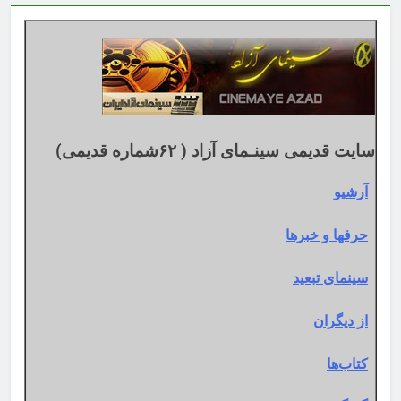
اساس
تقویم
میلادی
سایت قدیمی سینـمای آزاد ( ۶۲شماره قدیمی)
آرشیو
حرفها و خبرها
سینمای تبعید
از دیگران
کتاب‌ها