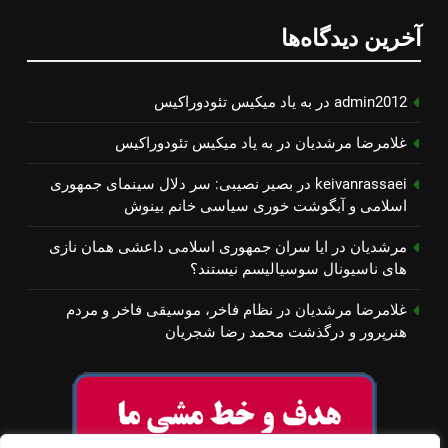
آخرین دیدگاه‌ها
admin2012
در
به یاد میكیس تئودوراكیس
غلامرضا مرشدیان
در
به یاد میكیس تئودوراكیس
keivanrassaei
در
بصیر نصیبی: سر دلال سینمای جمهوری
اسلامی و آبگوشت خوری سیاسی خانم بینوش
مرشدیان
در
ایا سران جمهوری اسلامی داعشی همان نازی
های ناسیونال سوسیالیسم نیستند؟
غلامرضا مرشدیان
در
نظام فاخر، موسیقی فاخر و مردم
هنرپرور و درگذشت محمد رضا شجریان