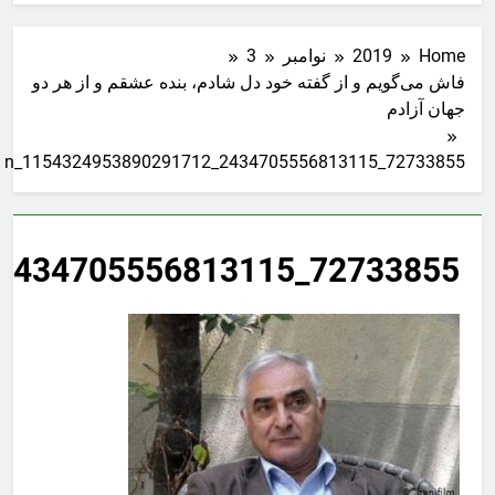
Home
2019
نوامبر
3
فاش می‌گویم و از گفته خود دل شادم، بنده عشقم و از هر دو
جهان آزادم
72733855_2434705556813115_1154324953890291712_n
72733855_2434705556813115_1154324953890291712_n