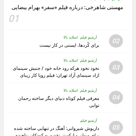
مهستى شاهرخى:‌ درباره فيلم «سفر» بهرام بیضایی
01
آرشیو فیلم
اسلاید بالا
02
برای کُردها، ایستی در کار نیست
آرشیو فیلم
اسلاید بالا
03
نخود نخود هرکه رود خانه خود / جنبش سینمای
ازاد سینمای آزاد تهران: فیلم رویا کار زیبای
رشید داوری
آرشیو فیلم
اسلاید بالا
04
معرفی فیلم کوتاه دنیای دیگر ساخته رحمان
توابی
آرشیو فیلم
05
داریوش شیروانی: آهنگ در تنهایی ساخته شده
برای ویولن و ارکستر تقدیم به کودکان پناهنده