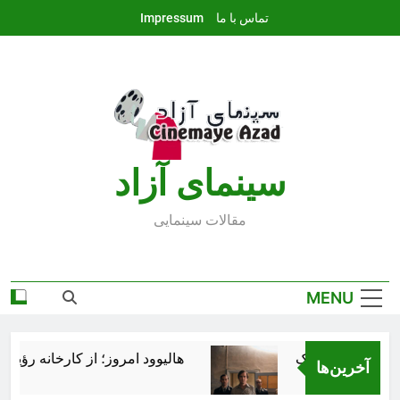
Ski
تماس با ما
Impressum
t
conten
سينماى آزاد
مقالات سينمايى
MENU
هالیوود امروز؛ از کارخانه رؤیاسا
آخرین‌ها