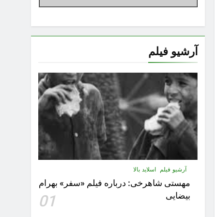
آرشیو فیلم
آرشیو فیلم
اسلاید بالا
مهستى شاهرخى:‌ درباره فيلم «سفر» بهرام
بیضایی
01