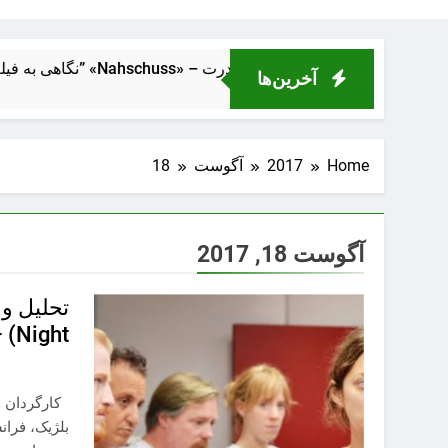
ک از فاصلهٔ نزدیک” «Nahschuss» – تراژدی انسانی در دل ماشین قدرت
آخرین‌ها
Home
2017
آگوست
18
آگوست 18, 2017
Night) – سونیا راد
کارگردان و