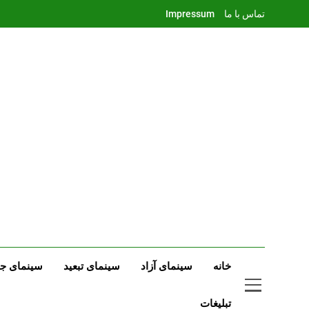
Ski
تماس با ما
Impressum
t
conten
خانه
سینمای آزاد
سینمای تبعید
سینمای جه
تبلیغات