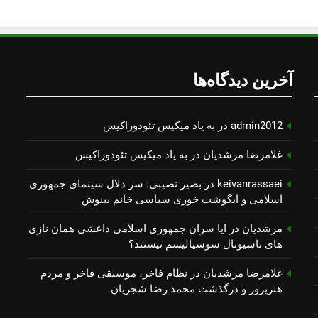
آخرین دیدگاه‌ها
admin2012
در
به یاد میكیس تئودوراكیس
غلامرضا مرشدیان
در
به یاد میكیس تئودوراكیس
keivanrassaei
در
بصیر نصیبی: سر دلال سینمای جمهوری
اسلامی و آبگوشت خوری سیاسی خانم بینوش
مرشدیان
در
ایا سران جمهوری اسلامی داعشی همان نازی
های ناسیونال سوسیالیسم نیستند؟
غلامرضا مرشدیان
در
نظام فاخر، موسیقی فاخر و مردم
هنرپرور و درگذشت محمد رضا شجریان