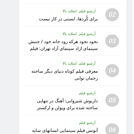
آرشیو فیلم
اسلاید بالا
02
برای کُردها، ایستی در کار نیست
آرشیو فیلم
اسلاید بالا
03
نخود نخود هرکه رود خانه خود / جنبش
سینمای ازاد سینمای آزاد تهران: فیلم
رویا کار زیبای رشید داوری
آرشیو فیلم
اسلاید بالا
04
معرفی فیلم کوتاه دنیای دیگر ساخته
رحمان توابی
آرشیو فیلم
05
داریوش شیروانی: آهنگ در تنهایی
ساخته شده برای ویولن و ارکستر
تقدیم به کودکان پناهنده
آرشیو فیلم
06
آنونس فیلم سینمایی انسانهای سایه