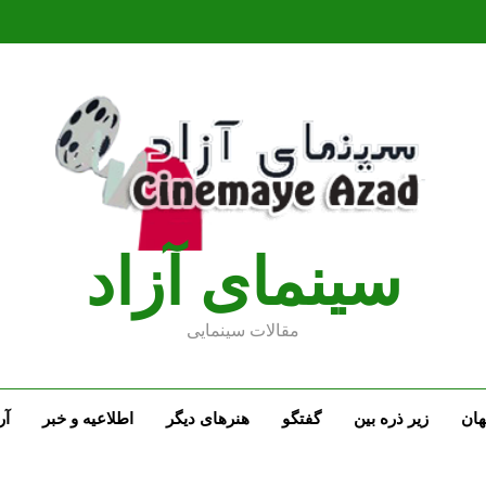
سينماى آزاد
مقالات سينمايى
ان
زیر ذره بین
گفتگو
هنرهای دیگر
اطلاعیه و خبر
آر