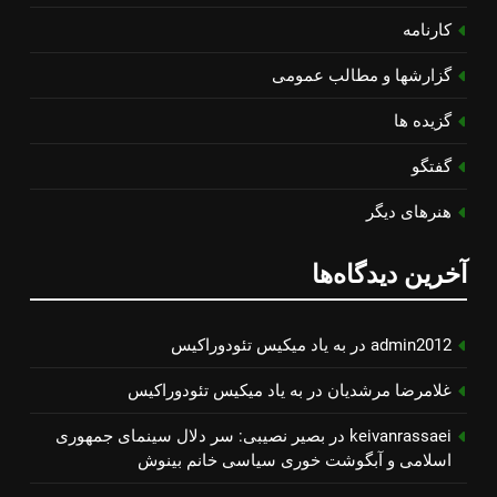
کارنامه
گزارشها و مطالب عمومی
گزیده ها
گفتگو
هنرهای دیگر
آخرین دیدگاه‌ها
admin2012
در
به یاد میكیس تئودوراكیس
غلامرضا مرشدیان
در
به یاد میكیس تئودوراكیس
keivanrassaei
در
بصیر نصیبی: سر دلال سینمای جمهوری
اسلامی و آبگوشت خوری سیاسی خانم بینوش