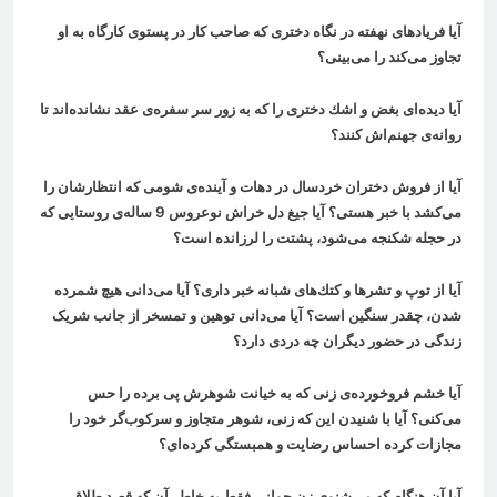
آيا فريادهای نهفته در نگاه دختری كه صاحب كار در پستوی كارگاه به او
تجاوز می‌كند را می‌بینی؟
آيا ديده‌ای بغض و اشك دختری را كه به زور سر سفره‌ی عقد نشانده‌اند تا
روانه‌ی جهنم‌اش كنند؟
آيا از فروش دختران خردسال در دهات و آينده‌ی شومی كه انتظارشان را
می‌كشد با خبر هستی؟ آيا جيغ دل خراش نوعروس 9 ساله‌ی روستایی كه
در حجله شكنجه می‌شود، پشتت را لرزانده است؟
آيا از توپ و تشرها و كتك‌های شبانه خبر داری؟ آيا می‌دانی هيچ شمرده
شدن، چقدر سنگين است؟ آيا می‌دانی توهين و تمسخر از جانب شریک
زندگی در حضور ديگران چه دردی دارد؟
آيا خشم فروخورده‌ی زنی كه به خيانت شوهرش پی برده را حس
می‌کنی؟ آيا با شنيدن اين كه زنی، شوهر متجاوز و سركوب‌گر خود را
مجازات كرده احساس رضايت و همبستگی كرده‌ای؟
آيا آن هنگام كه می‌شنوی زنِ جوانی فقط به خاطر آن كه قصد طلاق