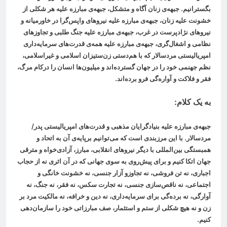
بگسترانیم. جبهه‌ی زنان آگاه و متشکل، جبهه‌ی مبارزه علیه هر شکلی از
خشونت علیه زنان، جبهه‌ی مبارزه علیه نیروهای واپس‌گرا در خاورمیانه و
نیروهای نژادپرست در غرب، جبهه‌ی مبارزه علیه جنگ طلبی و تجاوزهای
نظامی و اشغال‌گری، جبهه‌ی مبارزه علیه همه‌ی قدرت‌های سرمایه‌داری
امپریالیستی مردسالار که با هم‌دستی زن‌ستیزان اسلامی و غیراسلامی،
نظم جهنمی خود را در جهان گسترده‌اند و میلیون‌ها انسان را درکام مرگ،
فقر و فلاکت و آواره‌گی فرو برده‌اند
.
به یک کلام
:
جبهه‌ی مبارزه علیه بنیادگرایان مذهبی و قدرت‌های امپریالیستی پدر/
مردسالار. با این مرزبندی است که می‌توانیم برپایه‌ی آن به اتحاد و
همبستگی بین‌المللی با دیگر نیروهای انقلابی، مبارز، آزادی‌خواه و مترقی
جهان اتکا کنیم و برای پیش‌روی به سوی جهانی که در آن اثری نه از حجاب
اجباری، نه تن فروشی، نه تجاوزو آزار جنسی، نه خشونت خانگی و
اجتماعی، نه ناقص‌سازی جنسی، نه تجارت سکس، نه فقر، نه جنگ، نه
آوارگی، نه برده‌گی برای سرمایه‌داری، نه دین و خرافه، نه مالکیت مرد بر
زن و نه هیچ شکلی از ستم و استثمار، صف مبارزاتی خود را سازمان‌دهی
کنیم
.