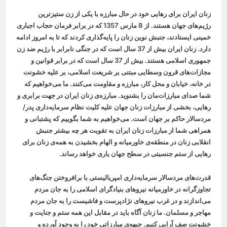
زنان ایران برای رهایی خود در حال مبارزه با یکی از زن ستیزترین
رژیم‌های جهان هستند. از 8 مارس 1357 که در برابر فرمان حجاب اجباری
خمینی ایستادند، جنبش نوین زنان را پایه‌گذاری کردند که تا به امروز ادامه
دارد. زنان ایران بیش از 37 سال است که در جنگی نابرابر با رژیم ضد زن
جمهوری اسلامی هستند. بیش از 37 سال است که در برابر قوانین و
مجازات‌های قرون وسطایی مبتنی بر شریعت اسلامی، بر علیه خشونت
در خانه، خیابان و محل کار، مبارزه و مقاومت می‌کنند. ما می‌خواهیم که
شما صدای مبارزات‌مان را بشنوید. مبارزه‌ی زنان ایران در جهت برابری و
رهایی، بخشی از مبارزات زنان جهان علیه کلیت نظام سرمایه‌داری پدر/
مردسالار حاکم بر جهان است. می‌خواهیم به شما بگوییم که پشتبانی و
همراهی شما از مبارزات زنان ایران به تقویت هر چه بیشتر جنبش
انقلابی زنان در منطقه‌ی خاورمیانه و الهام بخشیدن به همه‌ی زنان برای
رهایی از ستم جنسیتی در سطح جهان یاری خواهد رساند
.
قدرت‌های مردسالار سرمایه‌داری امپریالیستی با برافروختن جنگ‌های
تجاوزگرانه در خاورمیانه نیروهای بنیادگرای اسلامی را به جان مردم
می‌اندازند و در غرب نیروهای نژادپرست و فاشیست را به جان مردم
مهاجر و مسلمان. ما زنان آگاه باید در مقابل این همه ستم و جنایت و
خشونت صف آرایی کنیم. جبهه‌ی مبارزاتی خود را به وجود آورده و