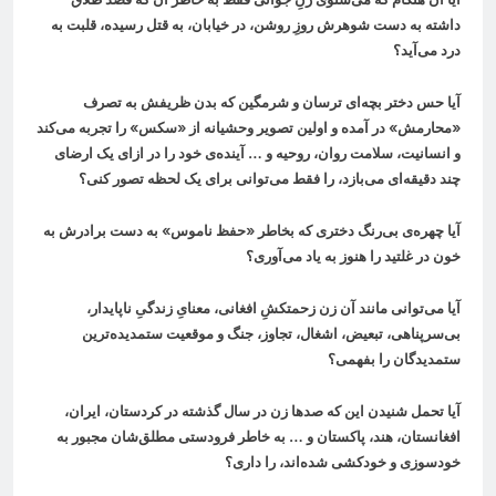
داشته به دست شوهرش روزِ روشن، در خيابان، به قتل رسيده، قلبت به
درد می‌آید؟
آیا حس دختر بچه‌ای ترسان و شرمگین که بدن ظریفش به تصرف
«محارمش» در آمده و اولین تصویر وحشیانه از «سکس» را تجربه می‌کند
و انسانیت، سلامت روان، روحیه و … آینده‌ی خود را در ازای یک ارضای
چند دقیقه‌ای می‌بازد، را فقط می‌توانی برای یک لحظه تصور کنی؟
آيا چهره‌ی بی‌رنگ دختری كه بخاطر «حفظ ناموس» به دست برادرش به
خون در غلتيد را هنوز به یاد می‌آوری؟
آيا می‌توانی مانند آن زن زحمتكشِ افغانی، معنایِ زندگیِ ناپايدار،
بی‌سرپناهی، تبعيض، اشغال، تجاوز، جنگ و موقعيت ستمديده‌ترين
ستمديدگان را بفهمی؟
آیا تحمل شنیدن این که صدها زن در سال گذشته در کردستان، ایران،
افغانستان، هند، پاکستان و … به خاطر فرودستی مطلق‌شان مجبور به
خودسوزی و خودکشی شده‌اند، را داری؟