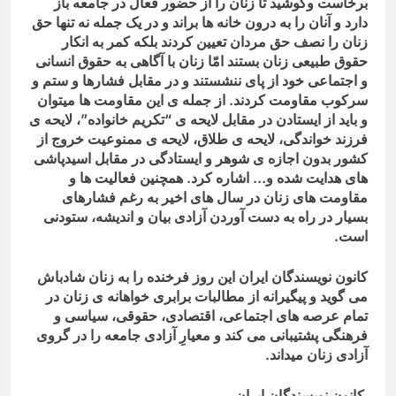
برخاست وکوشید تا زنان را از حضور فعال در جامعه باز
دارد و آنان را به درون خانه ها براند و در یک جمله نه تنها حق
زنان را نصف حق مردان تعیین کردند بلکه کمر به انکار
حقوق طبیعی زنان بستند امّا زنان با آگاهی به حقوق انسانی
و اجتماعی خود از پای ننشستند و در مقابل فشارها و ستم و
سرکوب مقاومت کردند. از جمله ی این مقاومت ها میتوان
و باید از ایستادن در مقابل لایحه ی “تکریم خانواده”، لایحه ی
فرزند خواندگی، لایحه ی طلاق، لایحه ی ممنوعیت خروج از
کشور بدون اجازه ی شوهر و ایستادگی در مقابل اسیدپاشی
های هدایت شده و… اشاره کرد. همچنین فعالیت ها و
مقاومت های زنان در سال های اخیر به رغم فشارهای
بسیار در راه به دست آوردن آزادی بیان و اندیشه، ستودنی
است
.
کانون نویسندگان ایران این روز فرخنده را به زنان شادباش
می گوید و پیگیرانه از مطالبات برابری خواهانه ی زنان در
تمام عرصه های اجتماعی، اقتصادی، حقوقی، سیاسی و
فرهنگی پشتیبانی می کند و معیارِ آزادی جامعه را در گروی
آزادی زنان میداند
.
کانون نویسندگان ایران