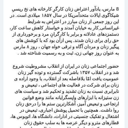
8
مارس، یادآور اعتراض زنان کارگرِ کارخانه های نخ ریسیِ
شیکاگوی ایالات متحدآمریکا در سال
۵۷
٨
۱
میلادی است. در
این روز جمعی از زنان مبارز در اعتراض به شرایط
غیرانسانی ِکار به خیابان آمدند و خواستار کاهش ساعت کار،
دستمزدهای عادلانه و برابر با کارگرانِ مرد و برخورداری از
حق رای برای زنان شدند. پس ازآن بود که با کوشش های
پیگیر زنان و مردان آگاه و ترقی خواه جهان ، روز ٨ مارس
به عنوان روز جهانی زن، ثبت و به رسمیت شناخته شد
.
حضور اجتماعی زنان در ایران از انقلاب مشروطیت شروع
شد و در انقلاب
۵۷
٣
۱
باشرکت گسترده و توده گیر زنان
عمومیت یافت امّا بلافاصله بعد از انقلاب، با وجود اراده ی
زنان برای شرکت در فعالیت های اجتماعی ، تبعیض و
نابرابری نسبت به زنان تشدید و تحکیم شد و سیاست های
زن ستیزانه با ابزارهای واپسگرایانه مانند وضع قوانین
ارتجاعی و تبعیض آمیز، آشکارترین ستم ها را درحق زنان
روا داشت. همچنین با تحمیل پوشش اجباری، تبعیض در
اشتغال و تفکیک جنسیتی در ادارات، دانشگاه ها، اتوبوس ها،
قطارهای مترو و دیگر عرصه ها به سلب حقوق زنان