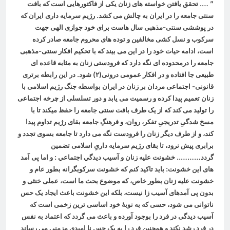
” …. تحقق یافتن خواسته های زنان یکی از فاکتورهایی است که بافت
سنتی جامعه را در ایران به چالش می کشد. رژیم سرمایه داری ایران که
در پوششی سنتی-مذهبی سال هاست برای خود جوازی الهی جهت
سرکوب و نسل کشی مخالفین و توده های محروم جامعه صادر کرده
است، ادامه حیات خود را در این می بیند که با تحکیم افکار سنتی-مذهبی
جامعه را درمحدوده ای نگه دارد که فرودستی زنان به مثابه قاعده ای
طبیعی جا افتاده و در افکار عمومی درونی(
۲)
شود. در این رابطه برتری
قانونی- اجتماعی مردان بر زنان در ایران بواسطه جنگ رژیم اسلامی با
زنان تعمیم پیدا کرده و رسمیت می یابد و دور تسلسلی از چرخه اجتماعی
را تولید می کند که از یک طرف بافت سنتی جامعه را حفظ میکند تا با
مسخ شدگیِ تدریجیِ تفکر، روان، و فرهنگِ جامعه بقای رژیم تداوم پیدا
کند، و از طرف دیگر زنان را فرودست نگه می دارد تا جامعه بسوی تجدد و
برابری پیش نرود، تا بقای رژیم سرمایه داریِ اسلامی تضمین
گردد……….. خشونت علیه زنان و آسيب ديدگي اجتماعي : و اما پی آمد
های این خشونت: باید تاکید کنم که خشونت سرکوبگرانه بطور عام و
خشونت علیه زنان بطور خاص، که موضوع بحث ما است، عملی خنثی و
بدون پی آمدهای آسیب زا نیست، بلکه این خشونت باعث ایجاد یک حس
ناتوانی می شود، حسی که به نوبۀ خود اساسی ترین زخمی است که
آسیب دیدگی در فرد را بوجود آورده و باعث می گردد که اعتماد به نفس
در فرد رشد نکند و همچنین فرد را به یک حس نا امیدی مزمنی می رساند