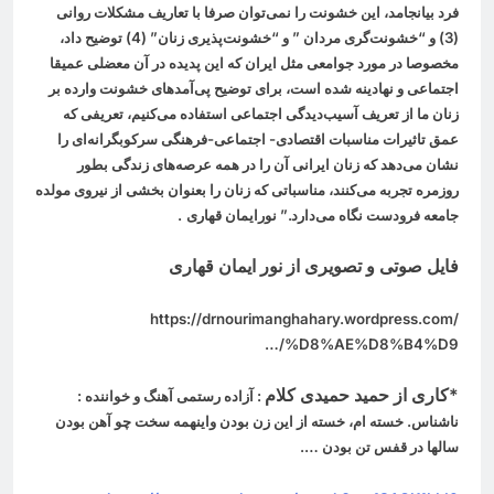
فرد بیانجامد، این خشونت را نمی‌توان صرفا با تعاریف مشکلات روانی
(3) و “خشونت‌گری مردان ” و “خشونت‌پذیری زنان” (4) توضیح داد،
مخصوصا در مورد جوامعی مثل ایران که این پدیده در آن معضلی عمیقا
اجتماعی و نهادینه شده است، برای توضیح پی‌آمدهای خشونت وارده بر
زنان ما از تعریف آسیب‌دیدگی اجتماعی استفاده می‌کنیم، تعريفی که
عمق تاثیرات مناسبات اقتصادی- اجتماعی-فرهنگی سرکوبگرانه‌ای را
نشان می‌دهد که زنان ایرانی آن را در همه عرصه‌های زندگی بطور
روزمره تجربه می‌کنند، مناسباتی که زنان را بعنوان بخشی از نیروی مولده
جامعه فرودست نگاه می‌دارد.” نورایمان قهاری
.
فایل صوتی و تصویری از نور ایمان قهاری
https://drnourimanghahary.wordpress.com/
…/%D8%AE%D8%B4%D9
*
کاری از حمید حمیدی کلام
: آزاده رستمی آهنگ و خواننده :
ناشناس. خسته ام، خسته از این زن بودن واینهمه سخت چو آهن بودن
سالها در قفس تن بودن ….