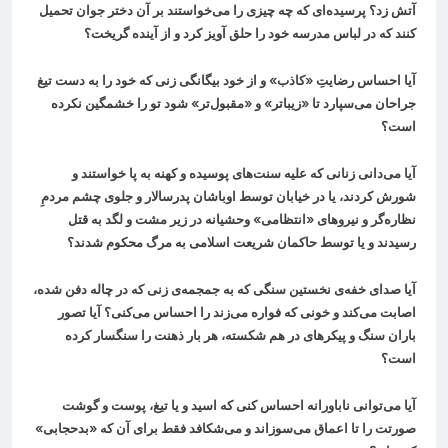
آتش زد؟ پرسيده‌ای كه چه چيزی را می‌خواستند بر آن دختر جوان تحميل
كنند كه در لباس مدرسه خود را حلق آويز كرد و از آينده گريخت؟
آیا احساس رضایتِ «کاذب» و از خود بیگانگی زنی که خود را به دست تیغ
جراحان می‌سپارد تا «زیباتر» و «مقبول‌تر» شود تو را خشمگین نکرده
است؟
آیا می‌دانی زنانی که علیه سنت‌های پوسیده و کهنه به پا خواستند و
شورش کردند، یا در خیابان توسط اوباشان پدرسالار و جلوی چشم مردمِ
نظاره‌گر و نیروهای «انتظامی» وحشیانه در زیر مشت و لگد به قتل
رسیدند و یا توسط حاکمان شریعت اسلامی به مرگ محکوم شدند؟
آيا صدای خفه‌ی نخستين سنگی كه به جمجمه‌ی زنی که در چاله دفن شده،
اصابت می‌كند و خونی كه فواره می‌زند را احساس می‌كنی؟ آيا تصور
باران سنگ و پيكرهای در هم شكسته، هر بار ذهنت را سنگسار كرده
است؟
آيا می‌توانی ناباورانه‌ احساس كنی كه اسید و یا تیغ، پوست و گوشت
صورتت را تا اعماق می‌سوزاند و می‌شكافد فقط برای آن كه «بدحجابی»