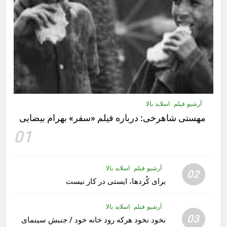
آرشیو فیلم
اسلاید بالا
مهستى شاهرخى:‌ درباره فيلم «سفر» بهرام بیضایی
01
آرشیو فیلم
اسلاید بالا
02
برای کُردها، ایستی در کار نیست
آرشیو فیلم
اسلاید بالا
03
نخود نخود هرکه رود خانه خود / جنبش سینمای