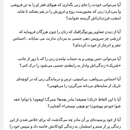
آيا می‌توانی خودت را جای زنی بگذاری كه هيولای فقر او را به تن‌ فروشی
وا می‌دارد؛ زنی كه مجبورست روح و غرورش را در هم بشکند تا شايد
امشب فرزندان‌اش گرسنه نخوابند؟
آیا از دیدن تصاویر پورنوگرافیک که زنان را چون هرزگان فرومایه که
ارزشی جز سرویس دهی جنسی به مردان ندارند، می نمایاند ، احساس
تنفر و انزجار از خودت کرده‌ای؟
آیا می‌توانی حس پوچی و به حساب نیامدن زنی را که با زور از جانب
«شریک» زندگی‌اش وادار به رابطه‌ی جنسی می‌شود را درک کنی؟
آیا احساس بی‌پناهی، بی‌امنیتی، ترس و درماندگی زنی که در کوچه‌ای
تاریک از سایه‌های مردانه می‌گریزد را می‌فهمی؟
آيا با اين الفاظ «زنک! ضعيفه! مادر بچه‌ها! بتمرگ! اوهوی! با توام! خفه
شو! خودتو بپوشون! تو هيچی نيستی!» آشنایی؟
آيا از خود پرسيده‌ای بر آن مادر چه می‌گذشت كه برای خلاص شدن از این
زندگی پر از ستم و استثمار، به زندگی کودکانش خاتمه داد و سپس خود را