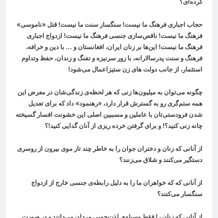
كرده‌ای؟
حجاب اجباری فرهنگ ما نیست! سنگسار سنت ما نیست! قتل «ناموسی»
فرهنگ ما نیست! ناقص‌سازی جنسی فرهنگ ما نیست! ازدواج اجباری
فرهنگ ما نیست! این‌ها بر زنان ایران، افغانستان و … با دین و خرافه،
فرهنگ و سنت پدرسالارانه، با زور سرنیزه و تفنگ و زندان، حفظ وتداوم
استثمار، از جانب دولت های زن ستیزاعمال می‌شود
!
چگونه می‌توان به میلیون‌ها زنی که هر لحظه‌ی زندگی‌شان در معرض این
همه ستم‌گری رو به گسترش قرار دارد، «رهنمود» داد که برای تعدیل
شدن فرودستی‌تان با عاملین و مسببین اصلی این خشونت افسار گسیخته
چانه زنی کنید؟! و برای گرفتن خرده ریزی از آنان گدایی کنید!؟
از آنانی که زنان و دختران جوان را به خاطر چند تار موی بیرون از روسری
دستگیر می‌کنند و شلاق می‌زنند؟
از آنانی که که خواهران ما را به دلیل رابطه‌ی جنسی خارج از ازدواج
سنگسار می‌کنند؟
از آنانی که زنان را فقط وسیله‌ی لذت‌جویی مردان می‌دانند و در صورت