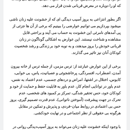
که او را دوباره در معرض قربانی شدن قرار می دهد
.
اگر بطور انتزاعی به بروز آسیب دیدگی ای که از خشونت علیه زنان ناشی
میشود بپردازیم می توانیم عوارضی را ببینیم که برخی از آن ها جزئی از
پی آمدهای نامرئی این خشونت به حساب می آیند و براحتی قابل
مشاهده و شناخت نیستند. این عوارض به اشکالی گوناگون در زنان
قربانی خودش را بروز میدهند، و به نوبه خود بر زندگی و رشد شخصیت
کودکان آنان نیز تاثیر می گذارند
.
برخی از این عوارض عبارتند از: ترس مزمن، از جمله ترس از خانه بیرون
آمدن، اضطراب، افسردگی، پرخاشجوئی و عصبانیت، یاس، بی خوابی،
کابوس، اختلال در اشتها، امراض و دردهای جسمی، عدم اعتماد به نفس،
عدم باور در توانایی انجام کار، عدم باور به قابلیت حفظ و حمایت از خود و
کودکان خود، حس تحقیر شدگی، تمرکز بر کمبود های شخصی، عدم
تحرک در جهت پیشرفت (آموختن ناتوانی)، عدم قدرت تصمیم گیری، بروز
حس بی اعتمادی در روابط میان-فردی، و پذیرش و تمکین در مقابل
هرگونه بی حقوقی از نظر اجتماعی و در نهایت خودکشی
.
با وجود اینکه خشونت علیه زنان می‌تواند به بروز آسیب‌دیدگی روانی در