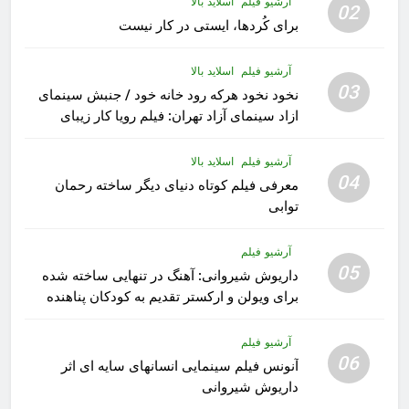
آرشیو فیلم
اسلاید بالا
02
برای کُردها، ایستی در کار نیست
آرشیو فیلم
اسلاید بالا
03
نخود نخود هرکه رود خانه خود / جنبش سینمای
ازاد سینمای آزاد تهران: فیلم رویا کار زیبای
رشید داوری
آرشیو فیلم
اسلاید بالا
04
معرفی فیلم کوتاه دنیای دیگر ساخته رحمان
توابی
آرشیو فیلم
05
داریوش شیروانی: آهنگ در تنهایی ساخته شده
برای ویولن و ارکستر تقدیم به کودکان پناهنده
آرشیو فیلم
06
آنونس فیلم سینمایی انسانهای سایه ای اثر
داریوش شیروانی