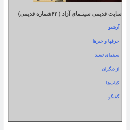
سایت قدیمی سینـمای آزاد ( ۶۲شماره قدیمی)
آرشیو
حرفها و خبرها
سینمای تبعید
از دیگران
کتاب‌ها
گفتگو