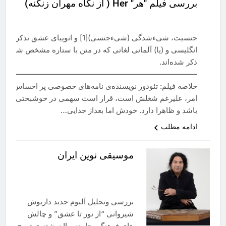
بررسی فیلم ″هر″ Her ( از نگاه مهران زنگنه)
جنسیت، شیءشدگی (شیءجنسی)[1] و اتوپیای عشق تذکر:
انگلیسی و (یا) آلمانی لغاتی که در متن با ستاره مشخص شده‌اند د
ذکر شده‌اند.
——————————————————————————-
خلاصه فیلم: تئودور نویسنده‌ی نامه‌های خصوصی پر احساس است.
امر، علیرغم شغلش است، قرار است سهمی در خوشبختی دیگرا
باشد و ظاهرا دارد. خودش اما بعداز جدایی…
ادامه مطلب
موسیقی نوین ایران
بررسی وتحلیل آلبوم جدید داریوش
شیروانی “از نور تا عشق” و چالش
های فرهنگی جامعه ما! نوشته ی تورج