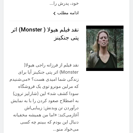
خود، پدرش را…
ادامه مطلب
نقد فیلم هیولا ( Monster) اثر
پتی جنکینز
نقد فیلم از فرزانه راجی هیولا(
Monster) اثر پتی جنکینز آیا برای
زندگی شما امیدی هست؟ «می‌شنیدم
که مرلین مونرو توی یک فروشگاه
سودا کشف شد» لین (شارلیز ترون)
به اصطلاح صعود کردن را با به نمایش
درآوردن تن وبدنش: زیبایی‌اش
آغازمی‌کند: «اما من همیشه مخفیانه
دنبال این بودم که ببینم چه کسی
می‌خواد منو…