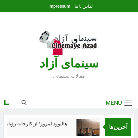
Ski
تماس با ما
Impressum
t
conten
سينماى آزاد
مقالات سينمايى
MENU
هالیوود امروز؛ از کارخانه رؤیاسازی 
آخرین‌ها