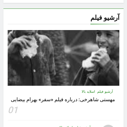
آرشیو فیلم
آرشیو فیلم
اسلاید بالا
مهستى شاهرخى:‌ درباره فيلم «سفر» بهرام بیضایی
01