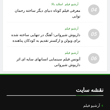
آرشیو فیلم
اسلاید بالا
04
معرفی فیلم کوتاه دنیای دیگر ساخته رحمان
توابی
آرشیو فیلم
05
داریوش شیروانی: آهنگ در تنهایی ساخته شده
برای ویولن و ارکستر تقدیم به کودکان پناهنده
آرشیو فیلم
06
آنونس فیلم سینمایی انسانهای سایه ای اثر
داریوش شیروانی
نقشه سایت
آرشیو فیلم