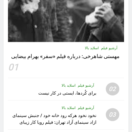
آرشیو فیلم
اسلاید بالا
مهستى شاهرخى:‌ درباره فيلم «سفر» بهرام بیضایی
01
آرشیو فیلم
اسلاید بالا
02
برای کُردها، ایستی در کار نیست
آرشیو فیلم
اسلاید بالا
03
نخود نخود هرکه رود خانه خود / جنبش سینمای
ازاد سینمای آزاد تهران: فیلم رویا کار زیبای
رشید داوری