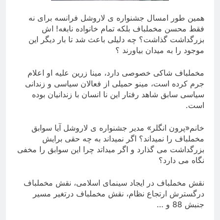
همین طور امسال جشنواره ی لاروشل فرانسه برای نه
فقط محسن مخملباف بلکه تمام خانواده نابغه! اش
بزرگداشت گذاشت؟ چه دلیلی باعث شد تا بار دیگر این
موجود را به میدان بیاورند ؟
مخملباف شاکی خصوصی دارد، مینا زرین علیه او اعلام
جرم کرده است، مینو حمیلی از فعالان سیاسی و زندانی
سیاسی سابق شاهد رفتار این نا انسان با زندانیان بوده
است.
خانم«پرون انگلر» مدیر جشنواره ی لاروشل آیا سوابق
مخملباف را نمیداند؟ اگر نمیداند به چه حقی برایش
بزرگداشت می گذارد و اگر میداتد چرا این سوابق را مخفی
نگاه می دارد؟
نقش مخملباف در ایجاد سینمای اسلامی، نقش مخملباف
درگسترش ارتجاع نظام، نقش مخملباف درتغیر مسیر
جنبش 88 و …