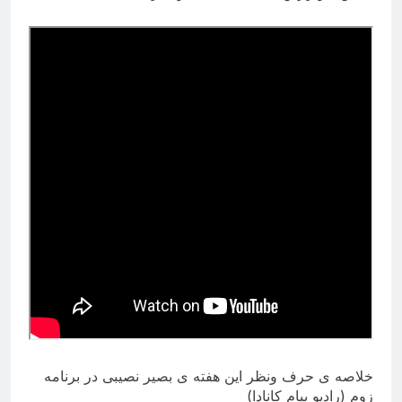
خلاصه ی حرف ونظر این هفته ی بصیر نصیبی در برنامه
زوم (رادیو پیام کانادا)