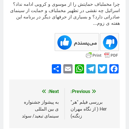
چرا مخملباف حمایتش را از موسوی و کروبی ادامه نداد؟
اسرائیل چه نقشی در تطهیر مخملباف و حمایت از سینمای
صادراتی دارد؟ و بسیاری از حرفهای دیگر در برنامه این
هفته ی زوم…
می‌پسندم
Share
WhatsApp
Email
Telegram
Facebook
Twitter
Next:
Previous:
راهبری
نوشته
بررسی فیلم ″هر″
به پیشواز جشنواره
Her ( از نگاه مهران
ی بین المللی
زنگنه)
سینمای تبعید/ سوئد