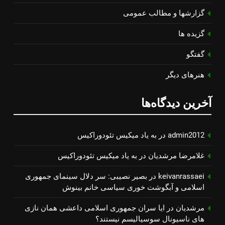
گزارشها و مطالب عمومی
گزیده ها
گفتگو
هنرهای دیگر
آخرین دیدگاه‌ها
admin2012
در
به یاد میكیس تئودوراكیس
غلامرضا مرشدیان
در
به یاد میكیس تئودوراكیس
keivanrassaei
در
بصیر نصیبی: سر دلال سینمای جمهوری
اسلامی و آبگوشت خوری سیاسی خانم بینوش
مرشدیان
در
ایا سران جمهوری اسلامی داعشی همان نازی
های ناسیونال سوسیالیسم نیستند؟