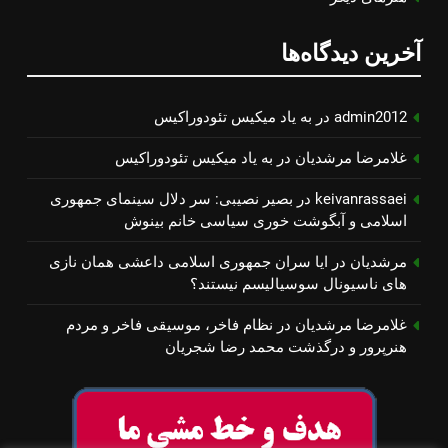
آخرین دیدگاه‌ها
admin2012
در
به یاد میكیس تئودوراكیس
غلامرضا مرشدیان
در
به یاد میكیس تئودوراكیس
keivanrassaei
در
بصیر نصیبی: سر دلال سینمای جمهوری
اسلامی و آبگوشت خوری سیاسی خانم بینوش
مرشدیان
در
ایا سران جمهوری اسلامی داعشی همان نازی
های ناسیونال سوسیالیسم نیستند؟
غلامرضا مرشدیان
در
نظام فاخر، موسیقی فاخر و مردم
هنرپرور و درگذشت محمد رضا شجریان