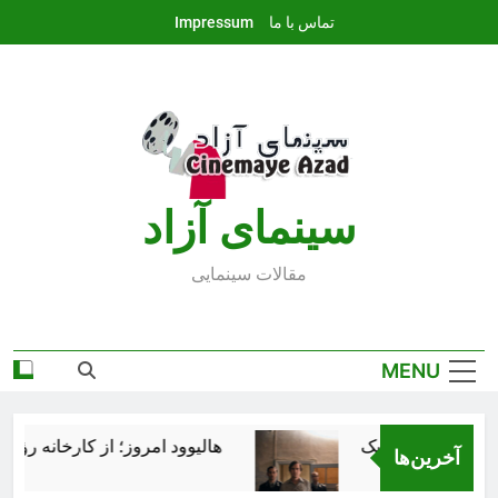
Ski
تماس با ما
Impressum
t
conten
سينماى آزاد
مقالات سينمايى
MENU
هالیوود امروز؛ از کارخانه رؤیاس
آخرین‌ها