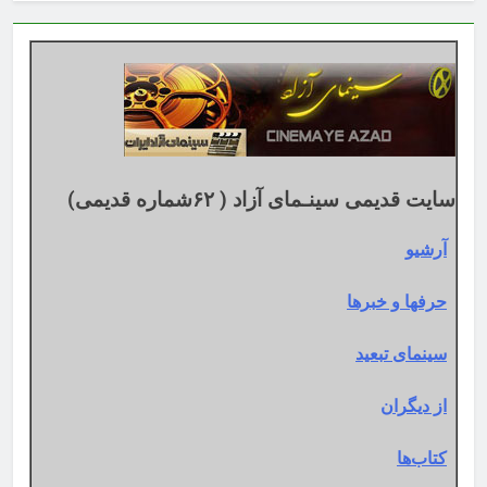
اساس
تقویم
میلادی
سایت قدیمی سینـمای آزاد ( ۶۲شماره قدیمی)
آرشیو
حرفها و خبرها
سینمای تبعید
از دیگران
کتاب‌ها