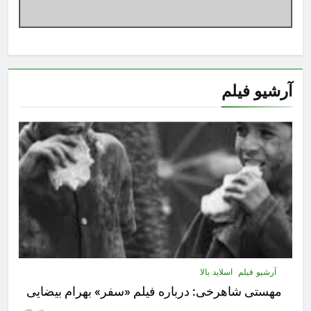
آرشیو فیلم
آرشیو فیلم
اسلاید بالا
مهستى شاهرخى:‌ درباره فيلم «سفر» بهرام بیضایی