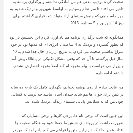
صحبت کرده بودیم، مدتی هم من آمادگی نداشتم و برگذاری برنامه به
تاخیر می افتاد تا سرانجام رسیدیم به اواسط شهریور و نزدیک شدیم به
مهر ماه، ماهی که جنبش سینمای آزاد متولد شد، قراری گذاشتم برای
روز 14 شهریور و 5 سپتامبر 2015
همانگونه که شب برگذاری برنامه هم یاد آوری کردم این نخستین بار بود
که بطور گسترده و نزدیک به 4 ساعت با انرژی ای که مدتها بود در خود
سراغ نداشتم صحبت می کردم، به تدریج از زمان حال جدا شدم به 40
سال قبل برگشتم تا آن حد که وقتی مشکل تکنیکی در پالتالک پیش آمد
و پرواز می خواست با پیام متوجه ام کند اصلا متوجه اخطارش نشدم،
داشتم ادامه دارم…
من عادت ندارم از روی نوشته بخوانم، نگهداری کامل یک تاریخ ده ساله
در ذهن برای جوان ها هم شاید چندان آسان نباشد چه برسد به کسانی
چون من که به سکانس پایانی سینمای زندگی نزدیک شده اند.
این چنین است که برخی نام ها، برخی کارها و برخی مسایلی که
ضرورت داشت در پرونده ی جنبش ما حفظ شود به هنگام صحبت جا
افتاد. همین حالا که دارم این متن را فراهم می کنم یادم آمد که من در