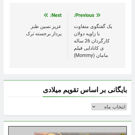
Next:
Previous:
راهبری
نوشته
یک گفتگوی متفاوت
عزیز نسین طنز
با زاویه دولان
پرداز برجسته ترک
کارگردان 26 ساله
ی کانادایی فیلم
مامان (Mommy)
بایگانی بر اساس تقویم میلادی
بایگانی
بر
اساس
تقویم