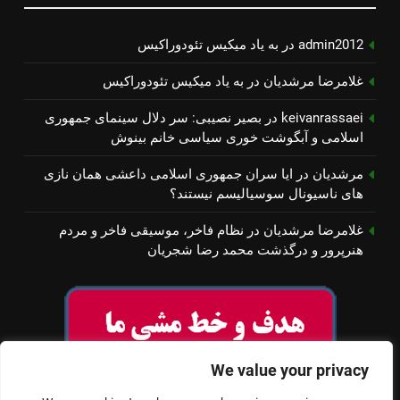
admin2012
در
به یاد میكیس تئودوراكیس
غلامرضا مرشدیان
در
به یاد میكیس تئودوراكیس
keivanrassaei
در
بصیر نصیبی: سر دلال سینمای جمهوری
اسلامی و آبگوشت خوری سیاسی خانم بینوش
مرشدیان
در
ایا سران جمهوری اسلامی داعشی همان نازی
های ناسیونال سوسیالیسم نیستند؟
غلامرضا مرشدیان
در
نظام فاخر، موسیقی فاخر و مردم
هنرپرور و درگذشت محمد رضا شجریان
We value your privacy