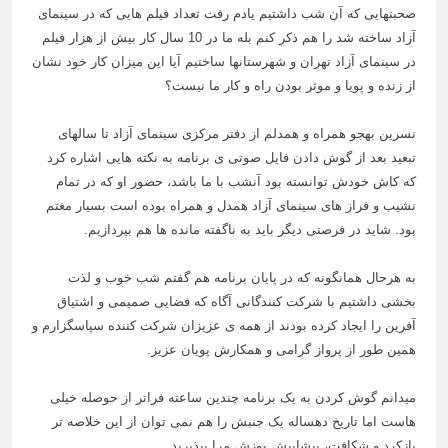
صحبتهایی که آن شب داشتیم یادم رفت تعداد فیلم هایی که در سینمای
آزاد ساخته شد را هم ذکر کنم بله ما در 10 سال کار بیش از هزار فیلم
در سینمای آزاد تهران و شهرستانها ساختیم آیا این میزان کار خود نشان
از زنده و پویا و موثر بودن راه و کار ما نیست؟
نسرین بهجو همراه و همدلم از دفتر مرکزی سینمای آزاد تا سالهای
تبعید بعد از گوش دادن فایل صوتی ی برنامه به نکته هایی اشاره کرد
که کاش خودش توانسته بود آنشب با ما باشد، حضور او که در تمام
نشیب و فراز های سینمای آزاد همدل و همراه بوده است بسیار مغتم
بود. شاید در فرصتی دیگر باید به ناگفته مانده ها هم بپردازیم.
به هرحال همانگونه که در پایان برنامه هم گفتم شب خوب و لذت
بخشی داشتیم با شرکت کنندگانی آگاه که فضایی صمیمی و اشتیاق
آفرین را ایجاد کرده بودند از همه ی عزیزان شرکت کننده سپاسگزارم و
همین طور از پرواز گرامی و همکارش پویان عزیز.
میدانم گوش کردن به یک برنامه چندین ساعته فراتر از حوصله خیلی
هاست اما تاریخ دهساله یک جنبش را هم نمی توان از این خلاصه تر
بازکرد و شکافت، پیشاپیش پوزش مرا بپذیرید.