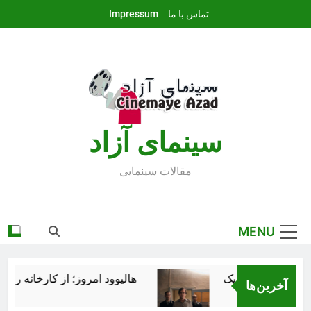
Ski
تماس با ما
Impressum
t
conten
سينماى آزاد
مقالات سينمايى
MENU
هالیوود امروز؛ از کارخانه رؤیاس
آخرین‌ها