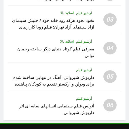
آرشیو فیلم
اسلاید بالا
03
نخود نخود هرکه رود خانه خود / جنبش سینمای
ازاد سینمای آزاد تهران: فیلم رویا کار زیبای
رشید داوری
آرشیو فیلم
اسلاید بالا
04
معرفی فیلم کوتاه دنیای دیگر ساخته رحمان
توابی
آرشیو فیلم
05
داریوش شیروانی: آهنگ در تنهایی ساخته شده
برای ویولن و ارکستر تقدیم به کودکان پناهنده
آرشیو فیلم
06
آنونس فیلم سینمایی انسانهای سایه ای اثر
داریوش شیروانی