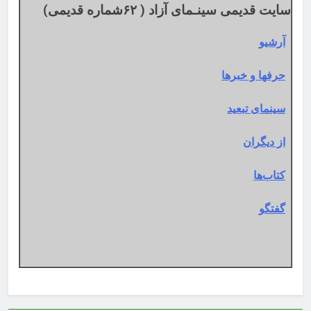
سایت قدیمی سینـمای آزاد ( ۶۲شماره قدیمی)
آرشیو
حرفها و خبرها
سینمای تبعید
از دیگران
کتاب‌ها
گفتگو