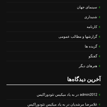
سینمای جهان
شنیداری
کارنامه
گزارشها و مطالب عمومی
گزیده ها
گفتگو
هنرهای دیگر
آخرین دیدگاه‌ها
admin2012
در
به یاد میكیس تئودوراكیس
غلامرضا مرشدیان
در
به یاد میكیس تئودوراكیس