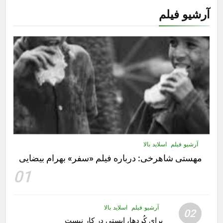
آرشیو فیلم
آرشیو فیلم
اسلاید بالا
مهستى شاهرخى:‌ درباره فيلم «سفر» بهرام بیضایی
01
آرشیو فیلم
اسلاید بالا
02
برای کُردها، ایستی در کار نیست