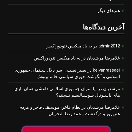
هنرهای دیگر
آخرین دیدگاه‌ها
admin2012
در
به یاد میكیس تئودوراكیس
غلامرضا مرشدیان
در
به یاد میكیس تئودوراكیس
keivanrassaei
در
بصیر نصیبی: سر دلال سینمای جمهوری
اسلامی و آبگوشت خوری سیاسی خانم بینوش
مرشدیان
در
ایا سران جمهوری اسلامی داعشی همان نازی
های ناسیونال سوسیالیسم نیستند؟
غلامرضا مرشدیان
در
نظام فاخر، موسیقی فاخر و مردم
هنرپرور و درگذشت محمد رضا شجریان