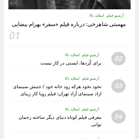
آرشیو فیلم
اسلاید بالا
مهستى شاهرخى:‌ درباره فيلم «سفر» بهرام بیضایی
01
آرشیو فیلم
اسلاید بالا
02
برای کُردها، ایستی در کار نیست
آرشیو فیلم
اسلاید بالا
03
نخود نخود هرکه رود خانه خود / جنبش سینمای
ازاد سینمای آزاد تهران: فیلم رویا کار زیبای
رشید داوری
آرشیو فیلم
اسلاید بالا
04
معرفی فیلم کوتاه دنیای دیگر ساخته رحمان
توابی