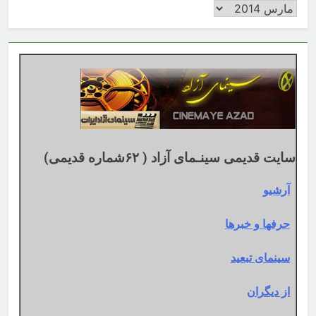
بایگانی
بر
اساس
تقویم
میلادی
سایت قدیمی سینـمای آزاد ( ۶۲شماره قدیمی)
آرشیو
حرفها و خبرها
سینمای تبعید
از دیگران