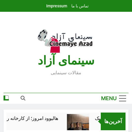
Ski
تماس با ما
Impressum
t
conten
سينماى آزاد
مقالات سينمايى
MENU
هالیوود امروز؛ از کارخانه رؤیاس
آخرین‌ها