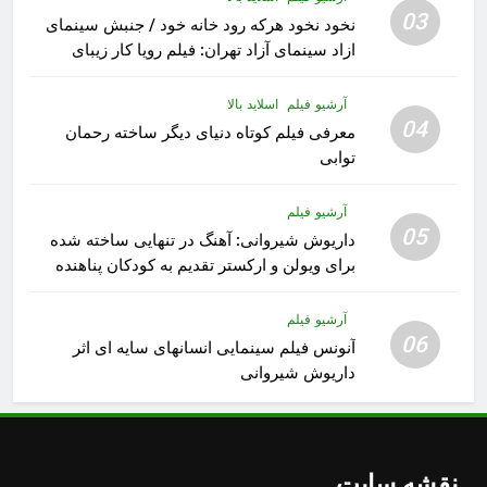
03
نخود نخود هرکه رود خانه خود / جنبش سینمای
ازاد سینمای آزاد تهران: فیلم رویا کار زیبای
رشید داوری
آرشیو فیلم
اسلاید بالا
04
معرفی فیلم کوتاه دنیای دیگر ساخته رحمان
توابی
آرشیو فیلم
05
داریوش شیروانی: آهنگ در تنهایی ساخته شده
برای ویولن و ارکستر تقدیم به کودکان پناهنده
آرشیو فیلم
06
آنونس فیلم سینمایی انسانهای سایه ای اثر
داریوش شیروانی
نقشه سایت