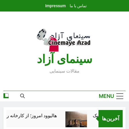
Ski
تماس با ما
Impressum
t
conten
سينماى آزاد
مقالات سينمايى
MENU
هالیوود امروز؛ از کارخانه رؤیاس
آخرین‌ها