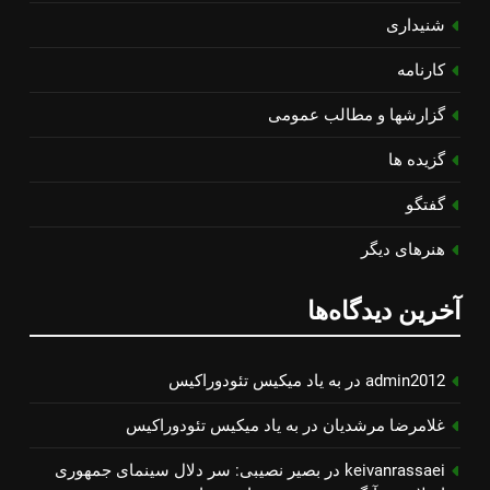
شنیداری
کارنامه
گزارشها و مطالب عمومی
گزیده ها
گفتگو
هنرهای دیگر
آخرین دیدگاه‌ها
admin2012
در
به یاد میكیس تئودوراكیس
غلامرضا مرشدیان
در
به یاد میكیس تئودوراكیس
keivanrassaei
در
بصیر نصیبی: سر دلال سینمای جمهوری